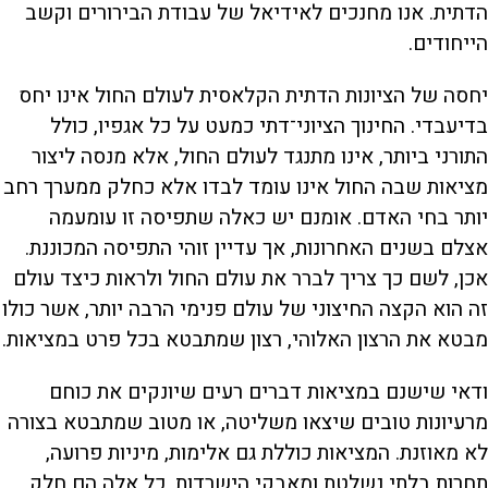
הדתית. אנו מחנכים לאידיאל של עבודת הבירורים וקשב
הייחודים.
יחסה של הציונות הדתית הקלאסית לעולם החול אינו יחס
בדיעבדי. החינוך הציוני־דתי כמעט על כל אגפיו, כולל
התורני ביותר, אינו מתנגד לעולם החול, אלא מנסה ליצור
מציאות שבה החול אינו עומד לבדו אלא כחלק ממערך רחב
יותר בחי האדם. אומנם יש כאלה שתפיסה זו עומעמה
אצלם בשנים האחרונות, אך עדיין זוהי התפיסה המכוננת.
אכן, לשם כך צריך לברר את עולם החול ולראות כיצד עולם
זה הוא הקצה החיצוני של עולם פנימי הרבה יותר, אשר כולו
מבטא את הרצון האלוהי, רצון שמתבטא בכל פרט במציאות.
ודאי שישנם במציאות דברים רעים שיונקים את כוחם
מרעיונות טובים שיצאו משליטה, או מטוב שמתבטא בצורה
לא מאוזנת. המציאות כוללת גם אלימות, מיניות פרועה,
תחרות בלתי נשלטת ומאבקי הישרדות. כל אלה הם חלק