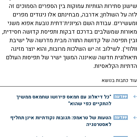
שישנן סתירות הגותיות עמוקות בין הספרים הסמוכים זה
לזה על השולחן; אדרבה, מבחינתם אלו ניגודים מפרים
ומעשירים. עבודת השם הציונית־דתית נובעת אפוא משני
מאורות שמשלבים בדרכם דבקות ותפיסת קדושה חסידית,
ובין תפיסה של קדושת התורה מבית מדרשה של ישיבת
וולוזי'ן. לשילוב זה יש השלכות מרובות, והוא יוצר מזיגה
תיאולוגית חדשה שאיננה המשך ישיר של תפיסות העולם
הדתיות הקלאסיות.
עוד כתבות בנושא
דעה
"כל דיאלוג עם חמאס פירושו שחמאס ממשיך
להתקיים כפי שהוא"
דעה
הטעות של טראמפ: תגובות נקודתיות אינן תחליף
לאסטרטגיה