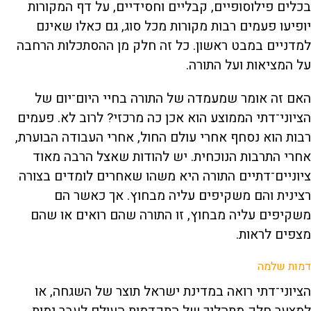
בכלים פילוסופיים, קבליים וחסידיים, על דף המקורות
יופיעו פעמים רבות מקורות מכל סוג, גם כאלו שאינם
למדניים במבט ראשון. כל זה חלק מן ההסתכלות הרחבה
על המציאות ועל התורה.
האם זה אומר שמעמדה של התורה בחיי היום־יום של
הציוני־דתי הממוצע הוא אכן כה מרכזי? לרוב לא. פעמים
רבות הוא נסחף אחרי עולם החול, אחרי העבודה הבוערת,
אחרי התרבות הנוכחית. יש להודות שאצל הרבה מאוד
ציוניים־דתיים התורה היא משהו שאחרים לומדים בצורה
רצינית והם משקיפים עליה מבחוץ. אך כאשר הם
משקיפים עליה מבחוץ, זו התורה שהם רואים או שהם
מצפים לראות.
דמות שלמה
הציוני־דתי רואה במדינת ישראל תוצר של השגחה, או
למצער חלק מתהליך של התקדמות העולם לעבר ימות