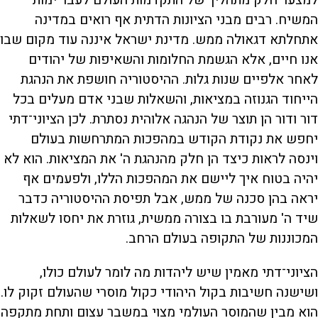
המשיח. רבים מבני הציונות הדתית אף רואים במדינה
אתחלתא דגאולה ממש. מדינת ישראל איננה עוד מקום שבו
אנו חיים, אלא הגשמת החלומות והשאיפות של יהודים
לאחר אלפיים שנות גלות. ההיסטוריה חושפת את הנהגת
הייחוד הגנוזה במציאות, והשאלות שבני אדם מעלים בכל
דור ודור הן תוצר של הנהגה אלוהית נסתרת. לכן הציוני־דתי
יחפש את נקודת הקודש במהפכות המתרחשות בעולם
וינסה לראות כיצד הן חלק מהנהגת ה' את המציאות. הוא לא
יהיה בטוח איך ליישם את המהפכות הללו, ולפעמים אף
יראה בהן סכנה של ממש, אבל תפיסת ההיסטוריה כדבר
שיד ה' מעורבת בו בצורה ממשית, גוזרת את יחסו לשאלות
המכוננות של התקופה בעולם הרחב.
הציוני־דתי מאמין שיש ליהדות מה לומר לעולם כולו,
ושישנה חשיבות בקול היהודי כקול מוסרי שהעולם זקוק לו.
הוא מבין שהמוסר העולמי מצוי במשבר עצום ותחת מתקפה