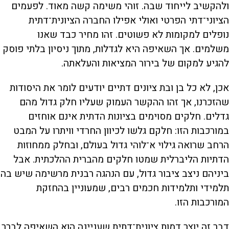
ולהקשיב לייחוד שבה. זוהי משימה קשה מאוד. לפעמים
הציוני־דתי הפרטי ואולי אפילו החברה הציונית־דתית
נופלים למקומות לא פשוטים. זהו מחיר כבד שאנו
משלמים. אך השאיפה היא לגדלות, מתוך ניסיון בלתי פוסק
להגיע למקום של בירור המציאות והעלאתה.
אכן, לא כל בן ובת ציונים דתיים יודעים לומר את היסודות
שהזכרנו, אך זהו ההקשר העמוק שעליו חלק גדול מהם
גדלים. חלקים מסוימים בציונות הדתית אינם אוחזים
במורכבות הזו: חלקם גלשו לכיוון החרדי וויתרו על המבט
הרחב שרואה גילוי א־לוהי גדול בעולם, ובחלק ממחוזות
הדתיות הליברלית שמטו חלקים מהברית ההלכתית. אבל
ביניהם ניצב ציבור גדול, עם הנהגה רבנית מרשימה שיש בה
תלמידי ותלמידות חכמים רבים, שמעוניין בהחזקת
המורכבות הזו.
דבר זה יוצר דמות ציונית־דתית שעניינה הוא השאיפה לברר