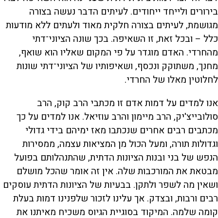
בירורים ולייחד ייחודים. לעיתים הדבר נעשה בצורה
מגושמת, לעיתים בצורה חלקית מאוד ולעתים ללא מודעות
כלל – ובכל זאת, זו השאיפה. בכך שונה הציוני־דתי
מהחרדי. האדם מוגדר על פי המקום שאליו הוא שואף,
מחנך, משתוקק ונכסף, ושאיפותיו של הציוני־דתי שונות
לחלוטין מאלו של החרדי.
אנו למדים על דמות אדם זו מכתבי הרב קוק, הרב
סולובייצ'יק, הרב מיימון והרב עוזיאל. אנו למדים על כך
מכתבים רבים אחרים שנכתבו מאז ימיהם בידי גדולי
וגדולות תורה, ומעל הכול מן המציאות עצמה, ממסירות
הנפש של בני ובנות הציונות הדתית, שהתנהלותם בפועל
מבטאת את המורכבות שלה. אין זה אומר שהכל מושלם
ושאין מה לשפר ולתקן. בבעיות של הציונות הדתית עוסקים
רבים ורבות, ובצדק. אך עלינו לזכור שלפנינו דמות בעלת
קומה שלמה. המיקוד בסוגיית הגיוס משכיח מאיתנו את