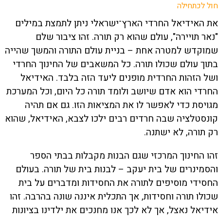
חול לכתחילה
את האידיאל החרדי הארץ־ישראלי ניתן לתמצת במילים
"נאר תויירה", עולם שהוא רק תורה. זהו ציבור שלם
שמוקדש למטרה אחת – בניית עולם התורה והמשך שהייה
בתוך עולם שכולו תורה. כל המשאבים של החינוך החרדי
ושל הזהות החרדית מופנים ליעד הזה בלבד. האידיאל
החרדי הוא אדם שיושב ולומד תורה כל היום, וכל המערכת
מגויסת כדי לאפשר לו את המציאות הזו. גם אם תהיה
קונסטלציה שבה חרדים רבים ילכו לצבא, האידיאל, שהוא
רק תורה, לא ישתנה.
זהו החינוך המרכזי שגם הבנות מקבלות בבתי הספר
והסמינרים של בית יעקב – לבנות בית של תורה. בעולם
החסידי מוסיפים לתורה את החסידות ומדברים על בית
שכולו תורה וחסידות, אך התכלית איננה שונה בהרבה. זהו
אידיאל נאצל, אך לא לכך אנו מחנכים את ילדינו בציונות