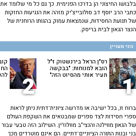
בלבושו החיצוני הן בדרכו הפנימית. כך גם כל מי שלומד את
כתבי הרב יוסף דב סולובייצ'יק מזהה את הנגיעות החזקות
של תנועת החסידות, שנמצאות עמוק בהגותו הרוחנית של
הנצר הגאון לבית בריסק.
הכי מעניין
רס"ן הראל בירנשטוק ז"ל
קוב
הובא למנוחות: "בבקשה
החש
תעיר אותי מהסיוט הזה"
להפ
2
1
ברוח זו, בכל ישיבה או מדרשה ציונית־דתית ניתן לראות
ספרי חסידות לצד ספרים שמבטאים את השקפת העולם
של הגאון מווילנה והנצי"ב מוולוז'ין. השילוב הזה טבעי עבור
בני ובנות התורה הציוניים־דתיים. הם אינם מוטרדים מכך