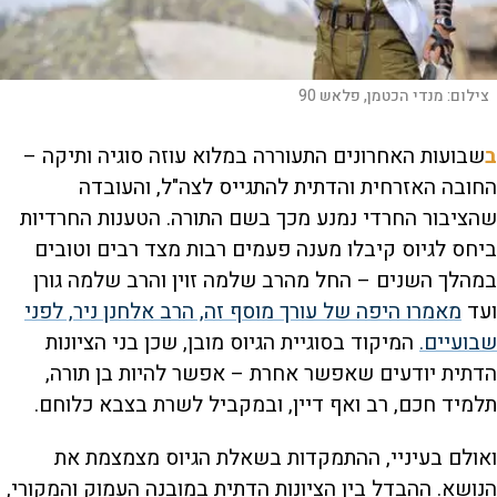
צילום:
מנדי הכטמן, פלאש 90
ב
שבועות האחרונים התעוררה במלוא עוזה סוגיה ותיקה –
החובה האזרחית והדתית להתגייס לצה"ל, והעובדה
שהציבור החרדי נמנע מכך בשם התורה. הטענות החרדיות
ביחס לגיוס קיבלו מענה פעמים רבות מצד רבים וטובים
במהלך השנים – החל מהרב שלמה זוין והרב שלמה גורן
ועד
מאמרו היפה של עורך מוסף זה, הרב אלחנן ניר, לפני
שבועיים.
המיקוד בסוגיית הגיוס מובן, שכן בני הציונות
הדתית יודעים שאפשר אחרת – אפשר להיות בן תורה,
תלמיד חכם, רב ואף דיין, ובמקביל לשרת בצבא כלוחם.
ואולם בעיניי, ההתמקדות בשאלת הגיוס מצמצמת את
הנושא. ההבדל בין הציונות הדתית במובנה העמוק והמקורי,