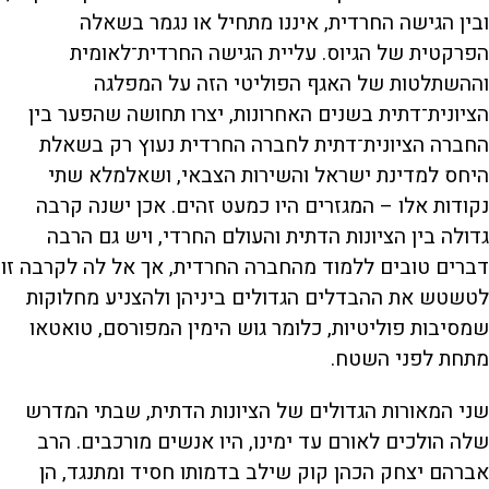
ובין הגישה החרדית, איננו מתחיל או נגמר בשאלה
הפרקטית של הגיוס. עליית הגישה החרדית־לאומית
וההשתלטות של האגף הפוליטי הזה על המפלגה
הציונית־דתית בשנים האחרונות, יצרו תחושה שהפער בין
החברה הציונית־דתית לחברה החרדית נעוץ רק בשאלת
היחס למדינת ישראל והשירות הצבאי, ושאלמלא שתי
נקודות אלו – המגזרים היו כמעט זהים. אכן ישנה קרבה
גדולה בין הציונות הדתית והעולם החרדי, ויש גם הרבה
דברים טובים ללמוד מהחברה החרדית, אך אל לה לקרבה זו
לטשטש את ההבדלים הגדולים ביניהן ולהצניע מחלוקות
שמסיבות פוליטיות, כלומר גוש הימין המפורסם, טואטאו
מתחת לפני השטח.
שני המאורות הגדולים של הציונות הדתית, שבתי המדרש
שלה הולכים לאורם עד ימינו, היו אנשים מורכבים. הרב
אברהם יצחק הכהן קוק שילב בדמותו חסיד ומתנגד, הן