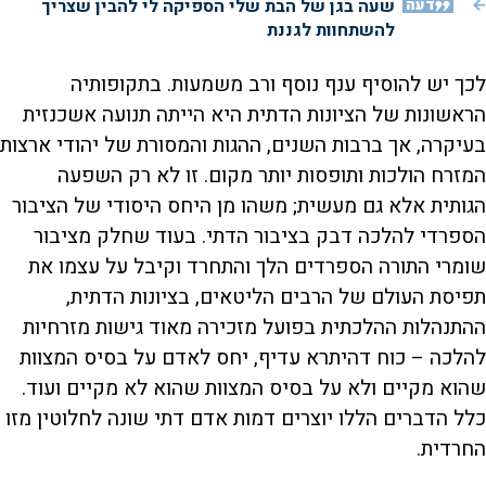
דעה
שעה בגן של הבת שלי הספיקה לי להבין שצריך
להשתחוות לגננת
לכך יש להוסיף ענף נוסף ורב משמעות. בתקופותיה
הראשונות של הציונות הדתית היא הייתה תנועה אשכנזית
בעיקרה, אך ברבות השנים, ההגות והמסורת של יהודי ארצות
המזרח הולכות ותופסות יותר מקום. זו לא רק השפעה
הגותית אלא גם מעשית; משהו מן היחס היסודי של הציבור
הספרדי להלכה דבק בציבור הדתי. בעוד שחלק מציבור
שומרי התורה הספרדים הלך והתחרד וקיבל על עצמו את
תפיסת העולם של הרבים הליטאים, בציונות הדתית,
ההתנהלות ההלכתית בפועל מזכירה מאוד גישות מזרחיות
להלכה – כוח דהיתרא עדיף, יחס לאדם על בסיס המצוות
שהוא מקיים ולא על בסיס המצוות שהוא לא מקיים ועוד.
כלל הדברים הללו יוצרים דמות אדם דתי שונה לחלוטין מזו
החרדית.