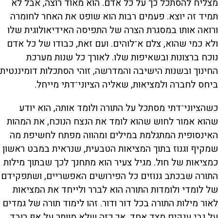
מצליח להסתכל כך על כל אדם. הוא מאוד רוצה, אבל לא
תמיד זה יוצא. פעמים רבות הוא שופט את האחר לחומרה
ורואה אותו במסגרת הצרה של התפיסה האידיאולוגית שלו
ולא כמי שהוא, צלם א־לוהים. ועם זאת, כבודו של כל אדם
נוכח ברצונות ובשאיפות שלו. לאורך כל שנות מערכת
החינוך ובשנות הישיבה והמדרשה, זוהי הסתכלות דומיננטית
ביחס לחברה ולמציאות, שאליה הציוני־דתי מייחל.
כשהציוני־דתי מסתכל על התורה ולומד אותה, הוא יודע
שהוא אמור לחוש שהוא לומד את הנצח הנוכח, את המהות
האינסופית המתגלמת במילים ומהווה מפתח לחשיפת מה
שמקיף וגנוז בתוך המציאות הטבעית, שנראית במבט ראשון
כמציאות של חול. מגיל צעיר הוא מתחנך לכך שבתוך מילות
התורה שבכתב גנוזים כל הפירושים האפשריים, ושתפקידם
של לומדי ולומדות התורה הוא לברר ולייחד את המציאות
לאור מילות התורה בכל דור ודור. זהו לימוד תורה של גמדים
על גבי ענקים מצד אחד, אך כזה שלא מוותר על אף רובד