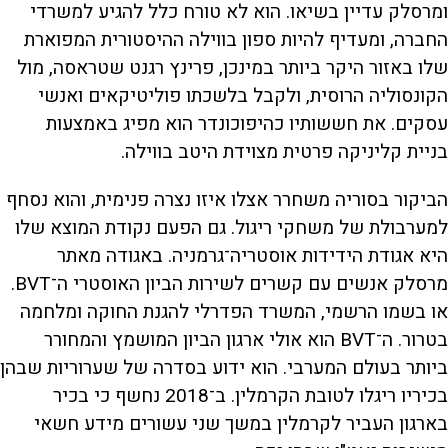
ומרסלק עדיין בשיאו. הוא לא טורח כלל להגיע למשרדי
החברה, ומעדיף להיות ספון בווילה ההיסטורית המפוארת
שלו באזור היקר ביותר במינכן, פרינץ רגנט שטראסה, מול
הקונסוליה הרוסית, ולקבל בלשכתו פוליטיקאים ואנשי
עסקים. את חששותיו כהיפוכונדר הוא מפיג באמצעות
בניית קליניקה פרטית מצוידת היטב בווילה.
הביקור בסוריה משחרר אצלו איזו נצרה פנימית, והוא נסחף
למערבולת של משחקי ריגול. גם הפעם נקודת המוצא שלו
היא אגודת הידידות אוסטריה־גרמניה. באגודה מאתר
מרסלק אנשים עם קשרים לשירות הביון האוסטרי ה־BVT.
או בשמו הרשמי, המשרד הפדרלי להגנת החוקה ומלחמה
בטרור. ה־BVT הוא אולי ארגון הביון המושמץ והמחורר
ביותר בעולם המערבי. הוא ידוע בסדרה של שערוריות שבהן
בכיריו ריגלו לטובת הקרמלין. ב־2018 נחשף כי בכיר
בארגון העביר לקרמלין במשך שני עשורים מידע חשאי