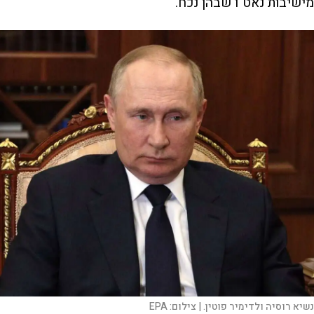
מישיבות נאט"ו שבהן נכח.
נשיא רוסיה ולדימיר פוטין. |
צילום:
EPA