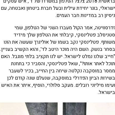
בראשית 2018 צלצל הטלפון במשרדו של ד', איש עסקים
ישראלי, בוגר יחידת עילית ובעל חברת ביטחון ואבטחה, עם
ניסיון רב במדינות חבר העמים.
זדרסוויטה, אמר הקול מעברו השני של הטלפון, שמי
סטניסלב פטלינסקי, קיבלתי את הטלפון שלך מידיד
משותף. פטלינסקי נקב בשמו של אוליגרך שעשה את הונו
בסחר בנשק. השם היה מוכר היטב לד', והוא הקשיב בעניין.
"חייב שלנו נמלט לישראל. יש לנו תקציב בלתי מוגבל. האם
תוכל לאתר אותו?", שאל פטלינסקי, והסביר כי בתחנת
ממסר במוסקבה נקלטה שיחה בין החייב, בכיר לשעבר
בשירות הביון הפדרלי במוסקבה, שנעלם שנה קודם לכן
ועימו מיליוני רובלים. מעקב סלולרי, הוסיף, איתר את האיש
בישראל.