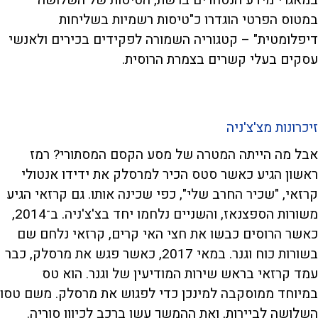
במטוס הפרטי הוגדרו כ"טיסות רשמיות בשליחות
דיפלומטית" – קטגוריה השמורה לפקידים בכירים ולאנשי
עסקים בעלי קשרים בצמרת הרוסית.
זיכרונות מצ'צ'ניה
אבל מה הייתה המטרה של מסע הקסם המסתורי? רמז
ראשון הגיע כאשר סטס הכיר למרסלק את ידידו אנטולי
קרזאי, "שכיר החרב שלי", כפי שכינה אותו. גם קרזאי הגיע
משורות הספצנאז, והשניים נלחמו יחד בצ'צ'ניה. ב־2014,
כאשר הרוסים כבשו את חצי האי קרים, קרזאי נלחם שם
בשורות כוח וגנר. במאי 2017, כאשר פגש את מרסלק, כבר
עמד קרזאי בראש שירות המודיעין של וגנר. הוא טס
במיוחד ממוסקבה למינכן כדי לפגוש את מרסלק. משם טסו
השלושה לביירות, ואת ההמשך עשו ברכב לכיוון סוריה.