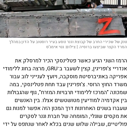
טנק של שכירי החרב של קבוצת וגנר נוסע בעיר רוסטוב על הדון במהלך
המרד הקצר שביצעו ברוסיה. |
צילום:
גטי אימג'ס
הרמז השני הגיע כאשר פטלינסקי הכיר למרסלק את
אנדריי צ'ופריגין, קצין לשעבר ב־GRU, מרצה בחוג ללימודי
אפריקה באוניברסיטת מוסקבה, ויועץ לענייני לוב עבור
משרד החוץ הרוסי. צ'ופריגין עבד תחת פטלינסקי, במה
שמכונה "המרכז ללימודי תרבויות המזרח", גוף שהגבולות
בין אקדמיה למודיעין מטושטשים אצלו. בין האנשים
שעברו בשנים האחרונות דרך המכון הזה אפשר למנות גם
את מקסים שוגלי, המומחה של חברת וגנר לסקרים
פוליטיים, שבילה שלוש שנים בכלא לאחר שנתפס על ידי