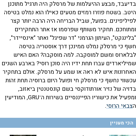
בדיעבד, מבצע ההיעלמות של מרסלק היה תרגיל מתוכנן
היטב. בשטח פוזרו רמזים מטעים כאילו הוא נמלט בטיסה
לפיליפינים. בפועל, שביל הבריחה היה הרבה יותר קצר
ומתוחכם. תחקיר משותף שפרסמו אז אתר התחקירים
"בלינגקט", העיתון הגרמני "דר שפיגל" ואתר "אינסיידר",
חשף כי מרסלק נמלט ממינכן דרך אוסטריה בטיסה
לבלארוס ומשם למוסקבה. למה מוסקבה? האם האיש
שמיליארדים עברו תחת ידיו היה סוכן רוסי? בארבע השנים
האחרונות איש לא ראה או שמע על מרסלק. אולם בתחקיר
עכשווי נחשף כי מרסלק חי ופועל היום ברוסיה תחת זהות
בדויה של נזיר אורתודוקסי בשם קונסטנטין ביאזוב,
ומפעיל את כישוריו הפייננסיים בשירות ה־GRU, המודיעין
ה
צבאי הרוסי
.
הכי מעניין