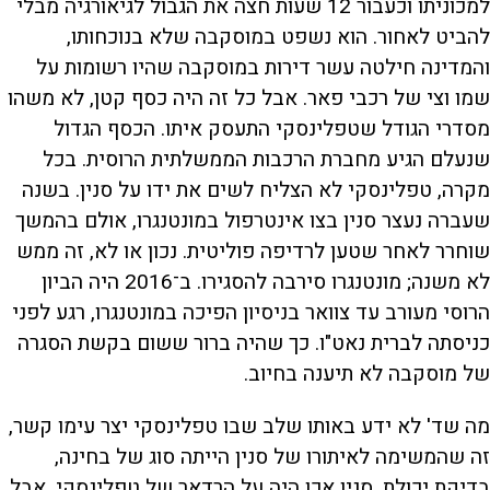
למכוניתו וכעבור 12 שעות חצה את הגבול לגיאורגיה מבלי
להביט לאחור. הוא נשפט במוסקבה שלא בנוכחותו,
והמדינה חילטה עשר דירות במוסקבה שהיו רשומות על
שמו וצי של רכבי פאר. אבל כל זה היה כסף קטן, לא משהו
מסדרי הגודל שטפלינסקי התעסק איתו. הכסף הגדול
שנעלם הגיע מחברת הרכבות הממשלתית הרוסית. בכל
מקרה, טפלינסקי לא הצליח לשים את ידו על סנין. בשנה
שעברה נעצר סנין בצו אינטרפול במונטנגרו, אולם בהמשך
שוחרר לאחר שטען לרדיפה פוליטית. נכון או לא, זה ממש
לא משנה; מונטנגרו סירבה להסגירו. ב־2016 היה הביון
הרוסי מעורב עד צוואר בניסיון הפיכה במונטנגרו, רגע לפני
כניסתה לברית נאט"ו. כך שהיה ברור ששום בקשת הסגרה
של מוסקבה לא תיענה בחיוב.
מה שד' לא ידע באותו שלב שבו טפלינסקי יצר עימו קשר,
זה שהמשימה לאיתורו של סנין הייתה סוג של בחינה,
בדיקת יכולת. סנין אכן היה על הרדאר של טפלינסקי, אבל