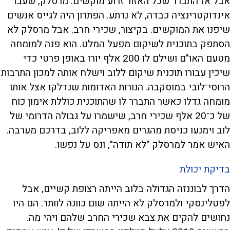
אבל אז התברר שכל האזור זרוע מוקשים. מרסלק, שעבר
אינדוקטרינציה כבדה, לא נרתע. הפתרון היה לגייס אנשים
שיפנו את המוקשים. בקיצור, שכירי חרב. אבל מרסלק לא
הסתפק בתוכנית לשיקום מפעל המלט. הוא פנה למומחה
מטעם האו"ם ושילם לו 200 אלף יורו באופן פרטי כדי
שיכין עבורו תוכנית שיקום ללוב וישלח אותה למכון התרבות
הרוסי־לובי במוסקבה. הנורות האדומות שנדלקו אצל אותו
מומחה גדלו כאשר התברר לו שהתוכנית כוללת אימון כוח
של כ־20 אלף שכירי חרב, שישמרו על גבולה הדרומי של
לוב וימנעו כניסת מהגרים מאפריקה ללוב, בדרכם מערבה.
האיש אמר למרסלק "לא תודה", ונס על נפשו.
בדיקת יכולת
הדרך לבוננזה הגדולה בלוב הייתה רצופת קשיים, אבל
לפטלינסקי ולמרסלק לא הייתה שום כוונה לוותר. הם היו
נחושים להקים את צבא שכירי החרב שלהם ויהי מה.