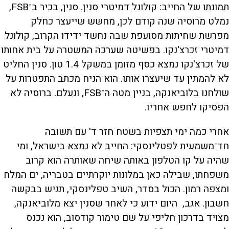
תמונתו של החייב: קולונל דמיטרי סנין. סנין, בכיר ב־FSB,
נמלט מרוסיה שנה קודם לכן, מחשש שייעצר כחלק
מפרשת שחיתות מסועפת שבה נחשד ידידו הקרוב, קולונל
דמיטרי זכרצ'נקו. בפשיטה שערכה המשטרה על בית אחותו
של זכרצ'נקו נמצא כסף מזומן במשקל 1.4 טון. סנין החליט
לא להמתין עד שיעצרו אותו. הוא הניח מכתב התפטרות על
שולחנו בלוביאנקה, בניין מטה ה־FSB, ונעלם. ברוסיה לא
הפסיקו לחפש אחריו.
אחרי כמה ימי תצפיות בשטח חזר ד' עם תשובה
חד־משמעית לפטלינסקי: החייב לא נמצא בישראל, ומי
שהיה על קו הטלפון באותה שיחה שאותרה הוא קרוב
משפחתו, שבילה כאן במלונות יוקרתיים בטבריה, ים המלח
ומצפה רמון. הכול בסדר, השיב טפלינסקי, תגיש בבקשה
חשבון. אגב, היום ידוע כי לאחר שסנין יצא מלוביאנקה,
מצויד בדרכון חליפי על שם טימור קודסוב, הוא נכנס