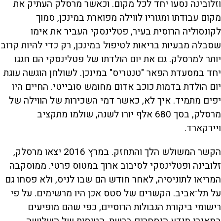
וזלובינה נסעו יחד לכל מקום. וכאשר מרסלק העתיק את
מקום עבודתו ומגוריו לווילה מפוארת במינכן, סמוך
לקונסוליה הרוסית בעיר, פטלינסקי העביר את אימו
שסבלה מבעיות בריאות לטיפול במינכן, רק כדי להיות קרוב
יותר למרסלק. גם את יום הולדתו של פטלינסקי הם חגגו
יחד במסעדת הפאר "טנטריס" במינכן. לשולחן הוגשה עוגת
יום הולדת בדמות כוכב אדום מחומש סובייטי. החיים היו
יפים מתמיד. איך לא, כאשר דמי השכירות של הווילה של
מרסלק, בסך 680 אלף יורו לשנה, שולמו מתקציב
ויירקארד.
הקשר המשולש הלך והתחזק. במרץ 2016 יצאו מרסלק,
זלובינה ופטלינסקי לסיבוב ארוך במטוס פרטי. ממוסקבה
המריאו לתוניסיה, לאחר חודש הם שבו לניס, ולא פסחו גם
על תל־אביב. הקשרים של סטס אכן היו מרשימים. על פי
רישומי ביקורת הגבולות הרוסיים, כפי שהם מופיעים
במאגרי מידע הנסחרים ברשת, הטיסות של השלושה