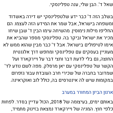
שאל ד'. הבן שלי, ענה טפלינסקי.
בשלב הזה ד' כבר ידע שלטפלינסקי יש דירה באשדוד
ומשפחה בישראל, אבל שמר את המידע הזה לעצמו. הם
החליפו מילות נימוסין. מהשיחה עימו הבין ד' שבן שיחו
מכיר את ישראל וביקר בה. טפלינסקי מספר שהביא את
אימו לטיפולים בישראל. אבל ד' כבר מבין שהוא ממש לא
מעוניין בעסקים עם טפלינסקי ומחפש דרך אלגנטית
החוצה, גם בלי לדעת דבר וחצי דבר על ויירקארד ועל
הקשר של טפלינסקי עם יאן מרסלק. מפה לשם נודע לד'
שמדובר בחברה של שכירי חרב העובדת עבור גזפרום
במקומות שיש לה אינטרסים בה, כולל לוב ואוקראינה.
ארגון הביון המחורר במערב
באותם ימים, בעיצומה של 2018, הכול עדיין בסדר. לפחות
כלפי חוץ. המניה של ויירקארד נמצאת בזינוק מתמיד,