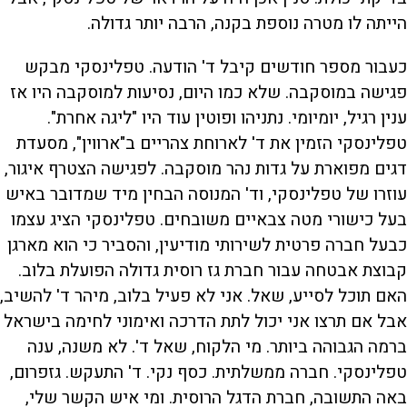
הייתה לו מטרה נוספת בקנה, הרבה יותר גדולה.
כעבור מספר חודשים קיבל ד' הודעה. טפלינסקי מבקש
פגישה במוסקבה. שלא כמו היום, נסיעות למוסקבה היו אז
ענין רגיל, יומיומי. נתניהו ופוטין עוד היו "ליגה אחרת".
טפלינסקי הזמין את ד' לארוחת צהריים ב"ארווין", מסעדת
דגים מפוארת על גדות נהר מוסקבה. לפגישה הצטרף איגור,
עוזרו של טפלינסקי, וד' המנוסה הבחין מיד שמדובר באיש
בעל כישורי מטה צבאיים משובחים. טפלינסקי הציג עצמו
כבעל חברה פרטית לשירותי מודיעין, והסביר כי הוא מארגן
קבוצת אבטחה עבור חברת גז רוסית גדולה הפועלת בלוב.
האם תוכל לסייע, שאל. אני לא פעיל בלוב, מיהר ד' להשיב,
אבל אם תרצו אני יכול לתת הדרכה ואימוני לחימה בישראל
ברמה הגבוהה ביותר. מי הלקוח, שאל ד'. לא משנה, ענה
טפלינסקי. חברה ממשלתית. כסף נקי. ד' התעקש. גזפרום,
באה התשובה, חברת הדגל הרוסית. ומי איש הקשר שלי,