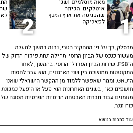
מאה מוסלמים ושני
החב
איטלקים: הכיתה
שהת
שהכניסה את ארץ המגף
לאנ
2
1
לפאניקה
מרסלק, כך על פי התחקיר הטרי, נבנה במשך למעלה
מעשור כנכס של הביון הרוסי. תחילה תחת פיקוח הדוק של
ה־FSB, שירות הביון הפדרלי הרוסי. בהמשך, לאחר
התקוטטות ממושכת בין שני הארגונים, הוא עבר לחסות
ה־GRU. וממה שאפשר ללמוד מן ההקשר הישראלי שאנו
חושפים כאן , בשנים האחרונות הוא פעל או הופעל כמכונת
מזומנים עבור חברות האבטחה הרוסיות הפרטיות מסוגה של
כוח וגנר.
עוד כתבות בנושא