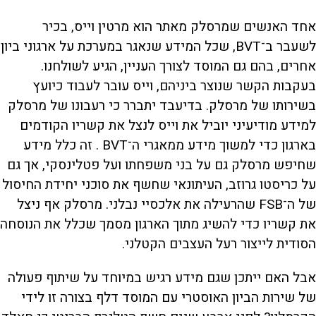
אחד האנשים שמרסלק מאתר הוא מרטין וייס, בכיר
לשעבר ב־BVT, שכל המידע שנאגר במערכת על ארגוני ביון
אחרים, בהם גם המוסד לצורך העניין, הגיע לשולחנו.
בעקבות הקשר שנוצר ביניהם, וייס עובר לעבוד כיועץ
בשירותו של מרסלק. בדיעבד יתברר כי רעבונו של מרסלק
למידע מודיעיני יוביל את וייס לנצל את קשריו הקודמים
בארגון כדי למשוך מידע ממאגרי ה־BVT . זה כלל מידע
שחיפש מרסלק גם על בני משפחתו ועל פטלינסקי, אך גם
על כריסטו גרוזב, העיתונאי שחשף את סוכני יחידת החיסול
של ה־FSB שהרעילה את אלכסיי נבלני. מרסלק אף ניצל
את קשריו כדי להשיג מתוך הארגון מסמך שכלל את הנוסחה
הסודית לייצור רעל העצבים הקטלני.
אבל האם ייתכן שגם מידע רגיש במיוחד על שיתוף פעולה
של שירות הביון האוסטרי עם המוסד דלף בצורה זו לידי