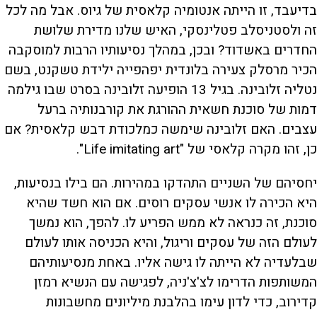
בדיעבד, זו הייתה אנטומיה קלאסית של גיוס. אבל מה לכל
זה ולסטניסלב פטלינסקי, האיש שלנו מדירת שלושת
החדרים באשדוד? ובכן, במהלך נסיעותיו הרבות למוסקבה
הכיר מרסלק צעירה בלונדית יפהפייה ילידת טשקנט, בשם
נטליה זלובינה. בגיל 13 הופיעה זלובינה בסרט שבו גילמה
דמות של סוכנת חשאית ההורגת את קורבנותיה ברעל
עצבים. האם זלובינה שימשה כמלכודת דבש קלאסית? אם
כן, זהו מקרה קלאסי של "Life imitating art".
יחסיהם של השניים התהדקו במהירות. הם בילו בנסיעות,
היא הכירה לו אנשי עסקים רוסים. אם הוא חשד שהיא
סוכנת, זה כנראה לא ממש הפריע לו. להפך, הוא נמשך
לעולם הזה של עסקים וריגול, והיא הכניסה אותו לעולם
שבלעדיה לא הייתה לו גישה אליו. באחת מנסיעותיהם
המשותפות הדרימו לצ'צ'ניה, לפגישה עם הנשיא רמזן
קדירוב, כדי לדון עימו בהלבנת מיליונים מחשבונות