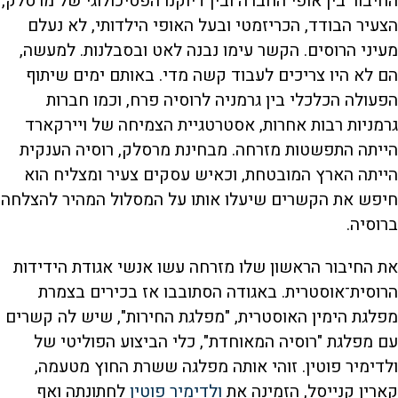
החיבור בין אופי החברה ובין דיוקנו הפסיכולוגי של מרסלק,
הצעיר הבודד, הכריזמטי ובעל האופי הילדותי, לא נעלם
מעיני הרוסים. הקשר עימו נבנה לאט ובסבלנות. למעשה,
הם לא היו צריכים לעבוד קשה מדי. באותם ימים שיתוף
הפעולה הכלכלי בין גרמניה לרוסיה פרח, וכמו חברות
גרמניות רבות אחרות, אסטרטגיית הצמיחה של ויירקארד
הייתה התפשטות מזרחה. מבחינת מרסלק, רוסיה הענקית
הייתה הארץ המובטחת, וכאיש עסקים צעיר ומצליח הוא
חיפש את הקשרים שיעלו אותו על המסלול המהיר להצלחה
ברוסיה.
את החיבור הראשון שלו מזרחה עשו אנשי אגודת הידידות
הרוסית־אוסטרית. באגודה הסתובבו אז בכירים בצמרת
מפלגת הימין האוסטרית, "מפלגת החירות", שיש לה קשרים
עם מפלגת "רוסיה המאוחדת", כלי הביצוע הפוליטי של
ולדימיר פוטין. זוהי אותה מפלגה ששרת החוץ מטעמה,
קארין קנייסל, הזמינה את
ולדימיר פוטין
לחתונתה ואף