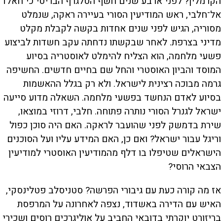
הקרמלין? לפני ארבע שנים חשף הטלגרף הבריטי כי חאלד
אל־חלבי, ראש המודיעין הסורי בעיירה ראקה, שנמלט
מסוריה, הגיש לפני שנים אחדות בקשה לקבלת מקלט
מדיני בצרפת. לאחר שבקשתו נדחתה עקב חשדות לביצוע
פשעי מלחמה, הוא הצליח להימלט לאוסטריה בסיוע
המוסד והביון האוסטרי והחל שם בחיים חדשים. החשיפה
גרמה מבוכה רצינית לישראל. ולא רק בגלל ההאשמות
בסיוע לאדם הנחשד בפשעי מלחמה. השאלה מדוע סייעה
ישראל לגנרל הסורי נותרה פתוחה. חלבי, דרוזי במוצאו,
שירת בדמשק לפני שהועבר לראקה. האם היה סוכן כפול
וריגל עבור ישראל? ואם כן, האם המידע עליו ועל הסוכנים
הישראלים שטיפלו בו דלף מהמודיעין האוסטרי למודיעין
הצבאי הרוסי?
אז מה קורה כעת עם גיבורי הפרשה? סטניסלב פטלינסקי,
האיש עם הדירה באשדוד, נצפה לאחרונה על המרפסת
בריזורט יוקרתי בדובאי החביב על אוליגרכים רוסים ושכירי