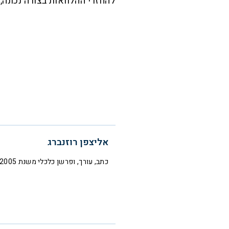
להחזרי ההלוואות בצורה נכונה,
אליצפן רוזנברג
כתב, עורך, ופרשן כלכלי משנת 2005 בעיתונות הכללית והכלכלית