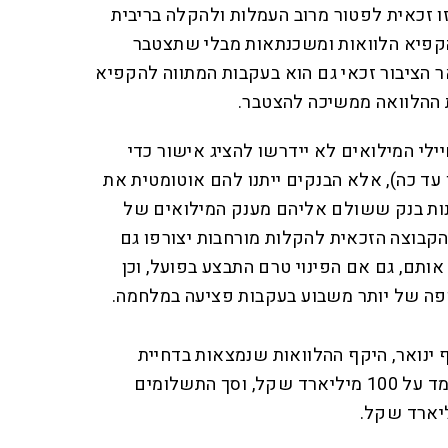
זו זכאית לפטור מרוב העמלות ולהקלה בריבית
הקפיא הלוואות ומשכנתאות מבלי שתצטבר
 הציבור זכאי גם הוא בעקבות המתווה להקפיא
ת ההלוואה ממשיכה להצטבר.
ילי המילואים לא יידרשו להציג אישור כדי
עד כה), אלא הבנקים ייתנו להם אוטומטית את
נות בנק ששולם אליהם מענק המילואים של
 הקבוצה הזכאית להקלות מורחבות יצורפו גם
ותם, גם אם הפינוי טרם התבצע בפועל, וכן
פה של יותר משבוע בעקבות פציעה במלחמה.
וף ינואר, היקף ההלוואות שנמצאות בדחיית
תשלומים בעקבות המלחמה עומד על 100 מיליארד שקל, וסך התשלומים