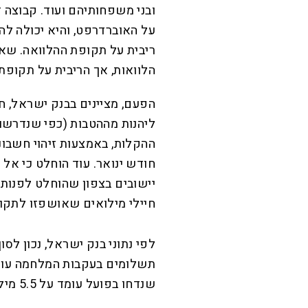
ובני משפחותיהם ועוד. קבוצה 
על האוברדרפט, והיא יכולה ל
ריבית על תקופת ההלוואה. שאר
הלוואות, אך הריבית על תקופ
הפעם, מציינים בבנק ישראל, חי
ליהנות מההטבות (כפי שנדרשו 
ההקלות, באמצעות זיהוי חשבו
חודש ינואר. עוד הוחלט כי אל
יישובים בצפון שהוחלט לפנות א
חיילי מילואים שאושפזו לתקו
לפי נתוני בנק ישראל, נכון לס
שנדחו בפועל עומד על 5.5 מיליארד שקל.