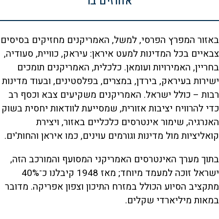
אחוזים בו
באזור המפרץ הפרסי, למשל, האמריקנים מחזיקים בסיסים
צבאיים בכל המדינות למעט איראן: עיראק, כוויית, סעודיה,
בחריין, האמירויות ועומאן. כלכלית, האמריקנים תומכים
ישירות בעיראק, בירדן, במצרים, בפלסטינים, ובעוד מדינות
רבות – כולל ישראל. האמריקנים משקיעים צבא וכסף רב
כדי להרוויח יציבות אזורית, שמסייעת לוודאות יחסית בשוק
האנרגיה, שימור אינטרסים כלכליים באזור, ויצירת
קואליציות מול מדינות וגורמים עוינים, כמו איראן והחות'ים.
בתוך מערך האינטרסים האמריקני המסועף והמורכב הזה,
ישראל זוכה למעמד מיוחד; מאז 1948 קיבלנו כ־40%
מתקציב הסיוע הכולל במזרח התיכון וצפון אפריקה. מדובר
במאות מיליארדי שקלים.