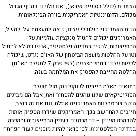
האזורית (כולל בסוגיית איראן), ואנו תלויים במנוף הגדול
מכולם: הדומיננטיות האמריקנית בזירה הבינלאומית.
הכוח האמריקני הגלובלי עצום, כיאה למעצמת־על. למשל,
האמריקנים יכולים להטיל סנקציות עולמיות על
ההתיישבות, להכיר במדינה פלסטינית, או פשוט לא להטיל
וטו על החלטות מועצת הביטחון של האו"ם נגדנו, שיכולה
לכפות עלינו במחי הצבעה (לפי פרק 7 למגילת האו"ם)
החלטה מחייבת להפסיק את המלחמה בעזה.
בתנאים האלה חייבים לשקול נזק מול תועלת.
הפוליטיקאים שלנו נוהגים להסתיר זאת, אבל הם מבינים
היטב שהסבלנות האמריקנית אוזלת, וגם אם זה כואב,
חייבים להתחשב בכך. האמריקנים שידרו מספיק אותות
להבהרת העניין – כך הרמזים בעניין ההתיישבות וההכרה
במדינה הפלסטינית. לכן כדאי להיות מוכנים לעוד הפחתה