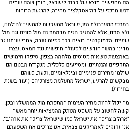
הם מחפשים מוצא של כבוד לישראל, בזמן שהם שמים
דגש מרכזי על דה־אסקלציה מהירה, להרגעת הרוחות.
במרכז המערבולת הזו, ישראל מתעקשת להמשיך להילחם,
ולא סתם, אלא להחזיק חזית מדממת גם מול סונים וגם מול
שיעים. הדמוקרטים רואים בכך כפיות טובה, אחרי שנתנו גב
מדיני במשך חודשים לפעולה חופשית נגד חמאס, עצרו
באמצעות נושאות מטוסים מלחמה בצפון, סיפקו חימושים
התקפיים והגנתיים, ומסייעים כלכלית. מנקודת מבטם הם
שילמו מחירים פנימיים ובינלאומיים, וכעת, כשהם
מבקשים להרגיע, ישראל מתעלמת מצורכיהם (ועוד בשנת
בחירות).
מה יכול להיות מחיר העימות המתפתח מול הממשל? ובכן,
קשה לחשוב על משפט מנותק מהמציאות יותר מאשר
"ארה"ב צריכה את ישראל כמו שישראל צריכה את ארה"ב".
אנו זקוקים לאמריקנים צבאית, אנו צריכים את השפעתם