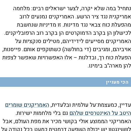
נתחיל במה שלא יקרה, לצער ישראלים רבים: מלחמה
אמריקנית נגד ציר הרשע. האמריקנים נמנעים לרוב
מהפעלת כוח צבאי נגד מדינות. זו מדיניות שנחשבת
לכישלון הן בקרב הדמוקרטים הן בקרב רוב הרפובליקנים.
האמריקנים מסייעים לידידיהם, מטילים סנקציות על
אויביהם, ומגיבים (די בחולשה) כשתוקפים אותם. פייסנות,
הפעלת כוח רך, ובדלנות – אלו האפשרויות שאפשר לצפות
להן מארה"ב בימינו.
הכי מעניין
עדיין, כמעצמת־על עולמית ובלעדית,
האמריקנים שומרים
היטב על האינטרסים שלהם
גם בלי מלחמות ישירות.
האמריקני הממוצע אולי בקושי מכיר את מפת העולם, אבל
לוושינגטון יש יכולת השפעה דרמטית כמעט בכל נקודה על