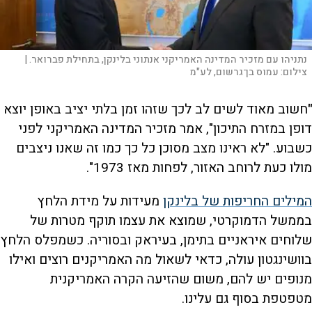
נתניהו עם מזכיר המדינה האמריקני אנתוני בלינקן, בתחילת פברואר. |
צילום:
עמוס בן־גרשום, לע"מ
"
חשוב מאוד לשים לב לכך שזהו זמן בלתי יציב באופן יוצא
דופן במזרח התיכון", אמר מזכיר המדינה האמריקני לפני
כשבוע. "לא ראינו מצב מסוכן כל כך כמו זה שאנו ניצבים
מולו כעת לרוחב האזור, לפחות מאז 1973".
המילים החריפות של בלינקן
מעידות על מידת הלחץ
בממשל הדמוקרטי, שמוצא את עצמו תוקף מטרות של
שלוחים איראניים בתימן, בעיראק ובסוריה. כשמפלס הלחץ
בוושינגטון עולה, כדאי לשאול מה האמריקנים רוצים ואילו
מנופים יש להם, משום שהזיעה הקרה האמריקנית
מטפטפת בסוף גם עלינו.