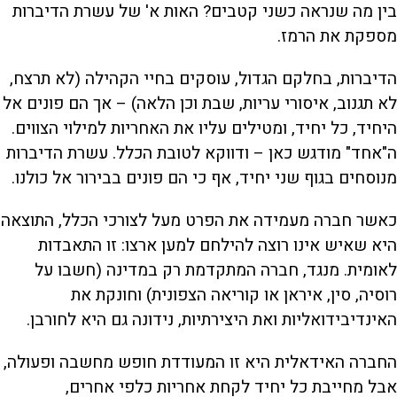
בין מה שנראה כשני קטבים? האות א' של עשרת הדיברות
מספקת את הרמז.
הדיברות, בחלקם הגדול, עוסקים בחיי הקהילה (לא תרצח,
לא תגנוב, איסורי עריות, שבת וכן הלאה) – אך הם פונים אל
היחיד, כל יחיד, ומטילים עליו את האחריות למילוי הצווים.
ה"אחד" מודגש כאן – ודווקא לטובת הכלל. עשרת הדיברות
מנוסחים בגוף שני יחיד, אף כי הם פונים בבירור אל כולנו.
כאשר חברה מעמידה את הפרט מעל לצורכי הכלל, התוצאה
היא שאיש אינו רוצה להילחם למען ארצו: זו התאבדות
לאומית. מנגד, חברה המתקדמת רק במדינה (חשבו על
רוסיה, סין, איראן או קוריאה הצפונית) וחונקת את
האינדיבידואליות ואת היצירתיות, נידונה גם היא לחורבן.
החברה האידאלית היא זו המעודדת חופש מחשבה ופעולה,
אבל מחייבת כל יחיד לקחת אחריות כלפי אחרים,