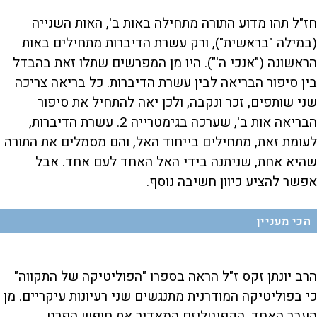
חז"ל תהו מדוע התורה מתחילה באות ב', האות השנייה
(במילה "בראשית"), ורק עשרת הדיברות מתחילים באות
הראשונה ("אנכי ה'"). היו מן המפרשים שתלו זאת בהבדל
בין סיפור הבריאה לבין עשרת הדיברות. כל בריאה צריכה
שני שותפים, זכר ונקבה, ולכן יאה להתחיל את סיפור
הבריאה אות ב', שערכה בגימטרייה 2. עשרת הדיברות,
לעומת זאת, מתחילים בייחוד האל, והם מסמלים את התורה
שהיא אחת, שניתנה בידי האל האחד לעם אחד. אבל
אפשר להציע כיוון חשיבה נוסף.
הכי מעניין
הרב יונתן זקס ז"ל הראה בספרו "הפוליטיקה של התקווה"
כי בפוליטיקה המודרנית מתנגשים שני רעיונות עיקריים. מן
העבר האחד, הקפיטליזם המאדיר את חופש הפרט