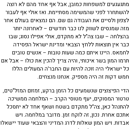
מתגעגעים למשפחות כמובן, אבל אף אחד מהם לא רוצה
להשתחרר לפני שהמשימה מסתיימת. ואז אולי אף לעבור
לצפון ולסיים את העבודה גם שם. הם נמצאים בעולם אחר
מזה שמנסים לשווק לנו כבר חודשים – לאחרונה יותר
בהצלחה – שבו צה"ל לא מתקדם, אולי אפילו נסוג; שבו
כבר אין תוצאות ללחץ הצבאי ומדינת ישראל הפסידה
לחמאס. היינו איתם כמה שעות טובות – אנשים טובים
תרמו המון בשר איכותי, והיה צריך להכין את כולו – אבל אם
כל ישראלי היה זוכה להיות עם החבר'ה המעולים הללו
חמש דקות זה היה מספיק. אנחנו מנצחים.
הדי הפיצוצים שנשמעים כל הזמן ברקע, זמזום המזל"טים,
טרטור המסוקים, יעף מטוסי הקרב – המלחמה ממשיכה
להתנהל כאן, צה"ל מתקדם בשטח ושאף אחד לא יתסכל
אתכם אחרת. נכון, זה לוקח זמן. מדובר במלחמה. ויש
אבדות. ויש המון שאלות לדרג המדיני והצבאי שעוד יישאלו