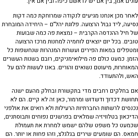
עונים אמן, בין אם יש לראשם כיפה ובין אם אין.
לאחר מכן אנחנו מגיעים לנקודה שמרוחקת כמה דקות
נסיעה, ליד גבול הרצועה. פלוגת יהל"ם – היחידה המובחרת
של חיל ההנדסה הקרבית – נמצאת פה כמה שבועות
טובים. בכל יום יוצאים לוחמיה למחנות מרכז הרצועה
ומטפלים במאות הפירים ועשרות המנהרות שנחשפות כל
הזמן. כמעט כולם פה מילואימניקים, רובם בשנות העשרים
המאוחרות, מיעוטם נשואים והורים. באנו לעשות להם על
האש, ולהתעודד.
אם בחלקים רחבים מדי בתקשורת ובחלק מהעם ישנה
תחושת דכדוך ודשדוש ומרמור, כאן זה לא קיים. הם לא
נכנסים לרשתות החברתיות הרעילות ולא רואים את אולפני
הדיכאון בטלוויזיה שמלאים בפרשנים נפוחים ותבוסתנים,
שכמעט כל משפט שלהם ישמש למחרת את תעמולת
חמאס. הם שומעים שירים בגלגלצ, וזהו פחות או יותר. הם