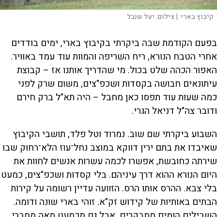
קיבוץ בארי. |
צילום:
יעל שנבל
בפעם הקודמת שבה ביקרתי בקיבוץ בארי, ימים בודדים
אחרי הטבח הנורא, ריח השריפה והמוות עוד עמד באוויר.
האפור הכהה שלט בכול. מי שהדריך אותנו אז – קבוצת
עיתונאים חבושה בקסדות ושכפ"צים, משום שרק לפני
כמה שעות עוד תפסו כאן מחבל – היה תא"ל ברק חירם
ודובר צה"ל דניאל הגרי.
השבוע ביקרתי שם שוב. נמרוד וטל פלד, תושבי הקיבוץ
שאיבדו את בתם ירין דווקא במוצב נחל־עוז הלא־רחוק שבו
שירתה כחובשת, אפשרו לכמה עשרות אנשים לחוות את
היום הנורא ההוא דרך עיניהם. בלי קסדות ושכפ"צים, כמעט
בלי צבא. ההרס אותו הרס. הזוועה עדיין רשומה על קירות
הבתים באותיות של קידוש זק"א. זוהי בארי שונה ודומה.
השבילים הומים ממבקרים, אבל גם מכמעט מאה מחברי