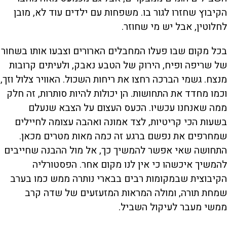
הקיבוץ שחזרו לגור בו. משפחות עם ילדים עוד לא, מובן
לחלוטין, אבל יש מי שחוזר.
בכל מקום שבו פעלו המחבלים הארורים וצבעו אותו בשחור
של שריפה ופיח, הירוק של הטבע נאבק, ולעיתים קרובות
מנצח. גשמי הברכה רחצו את ריחות השכול. האוויר צלול וזך,
וכמו מחדד את התחושות. הן יכולות להיות סותרות, זה חלק
ממה שאנחנו עכשיו. הכעס העצום על הצבא שנעלם
בשעות הכי קריטיות, לצד אמונה ואהבה עצומה לחיילים
שמחרפים את נפשם ברגע זה כמה מאות מטרים מכאן.
התחושה שאי אפשר להמשיך כך, אל מול ההבנה שחייבים
להמשיך איכשהו כי אין לנו מקום אחר. הפסטורליה
הקיבוצית שבמקומות רבים בבארי נותרה ממש כמו בערב
שמחת תורה, ומולה המראות המזעזעים של שדה קרב
ממשי מעבר לעיקול השביל.