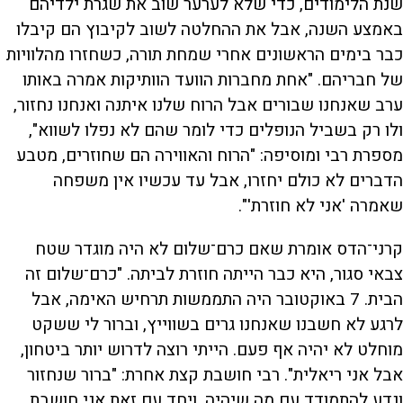
שנת הלימודים, כדי שלא לערער שוב את שגרת ילדיהם
באמצע השנה, אבל את ההחלטה לשוב לקיבוץ הם קיבלו
כבר בימים הראשונים אחרי שמחת תורה, כשחזרו מהלוויות
של חבריהם. "אחת מחברות הוועד הוותיקות אמרה באותו
ערב שאנחנו שבורים אבל הרוח שלנו איתנה ואנחנו נחזור,
ולו רק בשביל הנופלים כדי לומר שהם לא נפלו לשווא",
מספרת רבי ומוסיפה: "הרוח והאווירה הם שחוזרים, מטבע
הדברים לא כולם יחזרו, אבל עד עכשיו אין משפחה
שאמרה 'אני לא חוזרת'".
קרני־הדס אומרת שאם כרם־שלום לא היה מוגדר שטח
צבאי סגור, היא כבר הייתה חוזרת לביתה. "כרם־שלום זה
הבית. 7 באוקטובר היה התממשות תרחיש האימה, אבל
לרגע לא חשבנו שאנחנו גרים בשווייץ, וברור לי ששקט
מוחלט לא יהיה אף פעם. הייתי רוצה לדרוש יותר ביטחון,
אבל אני ריאלית". רבי חושבת קצת אחרת: "ברור שנחזור
ונדע להתמודד עם מה שיהיה, ויחד עם זאת אני חושבת