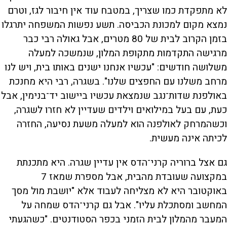
לא מתפקדת כמו שצריך, במטבח עוד אין חיבור לגז, וטרם
נמצא מקום למכונת הכביסה. תשע נפשות המשפחה יתרגלו
בזמן הקרוב לבית של 80 מטרים, אבל גאולה רבי כבר
מרגישה התקדמות מתקופת המלון, שנמשכה למעלה
משלושה חודשים: "עכשיו אנחנו ישנים באותו בית, ויש לנו
מרחב משלנו עם החפצים שלנו". בשגרה, רבי היא מחנכת
באולפנת שדות־נגב שנמצאת עכשיו ביישוב יד־בנימין, אבל
כעת, עם בעל במילואים וילדים שעדיין לא חזרו לשגרה,
וכשהמרחק לאולפנה הוא למעלה משעת נסיעה, החזרה
לכיתה אינה מעשית.
גם אצל ברוריה קרני־הדס אין עדיין שגרה. היא מתכנתת
במקצועה שעובדת מהבית, אבל מספרת שמאז 7
באוקטובר היא לא מצליחה לעבוד אלא "יושבת מול מסך
המחשב ומסתכלת עליו". אבל גם קרני־הדס שמחה על
המעבר מהמלון לבית הזמני בכפר הסטודנטים. "כשהגעתי