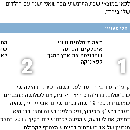
לכאן במוצאי שבת התרגשתי מכך שאני ישנה עם הילדים
שלי ביחד".
הכי מעניין
מאה מוסלמים ושני
החב
איטלקים: הכיתה
שהת
שהכניסה את ארץ המגף
לאנ
2
1
לפאניקה
קרני־הדס ורבי היו עד לפני כשנה רכזות הקהילה של
כרם־שלום. קרני־הדס היא חילונית, אם לשלושה מתבגרים
שמתגוררת כבר 19 שנה בכרם־שלום. אבי ילדיה, שהיה
בעבר רבש"ץ הקיבוץ, נפטר לפני כשנה וחצי. רבי היא
דתייה, אם לשבעה, שהגיעה לכרם־שלום בקיץ 2017 כחלק
מגרעין של 13 משפחות דתיות שהצטרף לקהילת