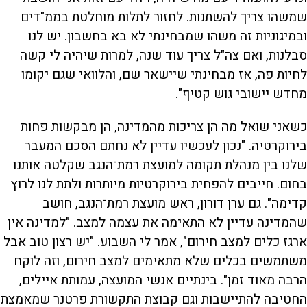
שמשהו צריך להשתנות. לחזור לתלות מוחלטת בממ"דים
ובמיגוניות זה משהו שמבחינתי לא בא בחשבון. יש לנו
סבלנות, ואם צה"ל צריך עוד שנה, למרות שיהיה לי קשה
לחיות פה, אז מבחינתי שיישאר שם, והלוואי שגם יקומו
מחדש יישובי גוש קטיף".
כשאני שואל מה הן צריכות מהמדינה, הן מבקשות פחות
בירוקרטיה. "נכון לעכשיו עדיין לא נחתם הסכם המעבר
שלנו בין מנהלת תקומה למועצת רמת־הנגב שקלטה אותנו
בחום. חייבים להפחית בירוקרטיות מיותרות ולתת לנו לרוץ
קדימה". גם ערן דורון, ראש מועצת רמת־הנגב, חושב
שהמדינה עדיין לא התאימה את עצמה למצב. "למדינה אין
ארגז כלים למצב חירום", אמר לי השבוע. "יש רצון טוב אבל
משתמשים בכלים שלא מתאימים למצב חירום, וזה לוקח
הרבה מאוד זמן". בינתיים אנשי המועצה, עמותת איילים,
החטיבה להתיישבות וגם קבוצת התקשורת פרטנר שמאמצת