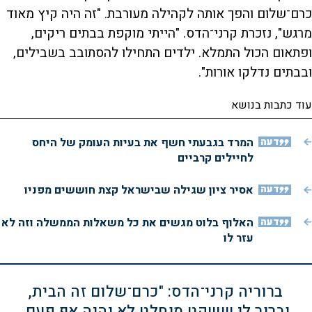
כרם־שלום והפך אותה לקהילה מעורבת. "זה היה קיץ מאוד
מרגש", נזכרת קרני־הדס. "הייתי מוקפת בבתים ריקים,
ופתאום הכול התמלא. ילדים התחילו להסתובב בשבילים,
ובבתים נדלקו אורות".
עוד כתבות בנושא
דעה
המרד בגבעתי חשף את בעיות העומק של היחס
לחיילים קרביים
דעה
אסיר ציון שגילה שבישראל קצת חוששים מפניו
דעה
האלוף בלוט מגשים את כל משאלות הממשלה וזה לא
עזר לו
ברוריה קרני־הדס: "כרם־שלום זה הבית,
וברור לי ששקט מוחלט לא יהיה אף פעם.