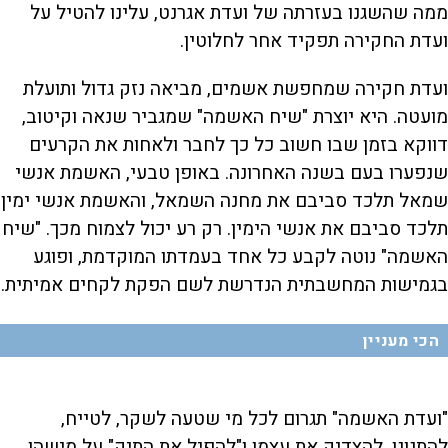
ממה שהשגנו בעזרתה של ועדת אגרנט, עלינו להטיל על
ועדת החקירה תפקיד אחר לחלוטין.
ועדת חקירה שמחפשת אשמים, מביאה נזק גדול ותועלת
מועטה. היא יוצרת "שיח האשמה" שמגביר שנאה וקיטוב,
דווקא בזמן שבו חשוב כל כך לחבר ולאחות את הקרעים
שנפערו בעם בשנה האחרונה. באופן טבעי, האשמת אנשי
שמאל תלכד סביבם את מחנה השמאל, והאשמת אנשי ימין
תלכד סביבם את אנשי הימין. רק רע יכול לצמוח מכך. "שיח
האשמה" נוטה לקבע כל אחד בעמדתו המוקדמת, ופוגע
בגמישות המחשבתית הנדרשת לשם הפקת לקחים אמיתית.
הכי מעניין
"ועדת האשמה" תגרום לכל מי שטעה לשקר, לטייח,
להתגונן, להצדיק את עצמו ו"להפיל את התיק" על מישהו