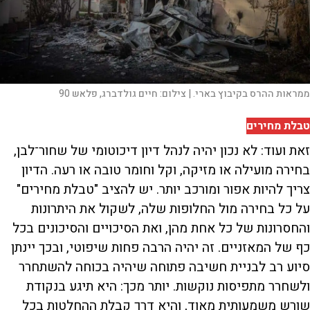
ממראות ההרס בקיבוץ בארי. |
צילום:
חיים גולדברג, פלאש 90
טבלת מחירים
זאת ועוד: לא נכון יהיה לנהל דיון דיכוטומי של שחור־לבן,
בחירה מועילה או מזיקה, וקל וחומר טובה או רעה. הדיון
צריך להיות אפור ומורכב יותר. יש להציב "טבלת מחירים"
על כל בחירה מול החלופות שלה, לשקול את היתרונות
והחסרונות של כל אחת מהן, ואת הסיכויים והסיכונים בכל
כף של המאזניים. זה יהיה הרבה פחות שיפוטי, ובכך יינתן
סיוע רב לבניית חשיבה פתוחה שיהיה בכוחה להשתחרר
ולשחרר מתפיסות נוקשות. יותר מכך: היא תיגע בנקודת
שורש משמעותית מאוד, והיא דרך קבלת ההחלטות בכל