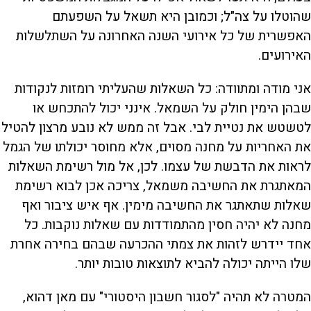
שהוטלו על צה"ל; וכמובן היא תשאל על השפעתם
האפשרית של כל אירועי השנה האחרונה על השתלשלות
האירועים.
אני מודה ומתוודה: כל השאלות שהעליתי רומזות לנקודות
שבהן הימין חולק על השמאל. אינני יכול להתכחש או
לטשטש את נטיית לבי. אבל זה ממש לא נובע מרצון להטיל
את האחריות על מחנה מסוים, אלא מחוסר יכולתו של הגמל
לראות את הדבשת של עצמו. לכן, אל מול רשימת השאלות
המאתגרת את החשיבה משמאל, צריכה אכן לבוא רשימת
שאלות שתאתגר את החשיבה מימין. אף איש ציבור ואף
מחנה לא יהיה חסין מהתמודדות עם שאלות נוקבות. כל
אחד יידרש לזהות את צמתי ההכרעה שבהם בחירה אחרת
שלו הייתה יכולה להביא לתוצאות טובות יותר.
המטרה לא תהיה "לסגור חשבון היסטורי" עם מאן דהוא,