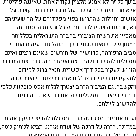
בתוך כל זה לא אמנע מלציין נקודה אחת, שאיננה פוליטית
אלא תרבותית. כבר עכשיו עולות עדויות רבות וקשות על
אנשים וחיילות שהתריעו בפני מפקדיהם על מה שעיניהם
ראו, והתגובה שקיבלו הייתה זלזול והשתקה. סגנון זה
מאפיין את השיח הציבורי בחברה הישראלית בכללותה
במגוון של נושאים טעונים. כך התנהל גם העימות החריף
סביב הרפורמה, כדו־שיח של חירשים שאינם רוצים ואינם
מסוגלים להקשיב ולהבין את העמדה המנוגדת. את התרבות
הזו יש לעקור בכל דרך אפשרית. תנאי ברזל לקידום
לתפקידים בכירים בצה"ל ובאזרחות יצטרך להיות ענווה
והקשבה. גם הציבור הרחב יצטרך לגלות אפס סובלנות כלפי
דיבורים יהירים ומזלזלים של אנשים שאינם מוכנים
להקשיב לזולתם.
ועדת אחריות מסוג כזה תהיה מסוגלת להביא לתיקון אמיתי
במדינה. חזרה על דרכה של ועדת אגרנט תביא לניתוק נוסף,
גם בין חלקי העם וגם בין המדינה ובין המציאות.