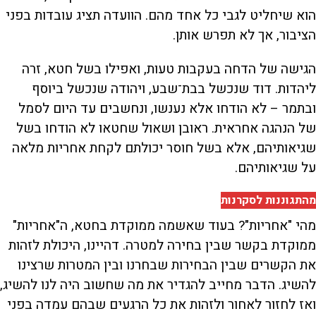
הוא שיחליט לגבי כל אחד מהם. הוועדה תציג עובדות בפני
הציבור, אך לא תפרש אותן.
הגישה של הדחה בעקבות טעות, ואפילו בשל חטא, זרה
ליהדות. דוד שנכשל בבת־שבע, ויהודה שנכשל ביוסף
ובתמר – לא הודחו אלא נענשו, ונחשבים עד היום לסמל
של הנהגה אחראית. ראובן ושאול שחטאו לא הודחו בשל
שגיאותיהם, אלא בשל חוסר יכולתם לקחת אחריות מלאה
על שגיאותיהם.
מהתגוננות לסקרנות
מהי "אחריות"? בעוד שאשמה ממוקדת בחטא, ה"אחריות"
ממוקדת בקשר שבין בחירה למטרה. דהיינו, היכולת לזהות
את הקשרים שבין הבחירות שבחרנו ובין המטרות שרצינו
להשיג. הדבר מחייב להגדיר את מה שחשוב היה לנו להשיג,
ואז לחזור לאחור ולזהות את כל הרגעים שבהם עמדה בפני