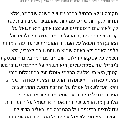
איור שצויר בפיח באחד הבתים השרופים בבארי. |
צילום:
רם כהן
חקירה זו לא תתחיל בהכרעות של השנה שקדמה, אלא
תחזור לנקודות שורש עמוקות שהתגבשו שנים רבות לפני
כן, ולאירועים היסטוריים שעיצבו אותן. היא תשאל על
קונספציית ההכלה, שהתעלמה מהתעצמות יכולותיו של
האויב; היא תשאל על העמדה המוסרית שהעדיפה הומניות
כלפי האויב ולא ראתה שהוא משתמש בה לצרכיו; היא
תשאל על עסקאות חילופי שבויים עם המחבלים – מעסקת
ג'יבריל ועד עסקת שליט; היא תשאל על החרבת יישובי גוש
קטיף; היא תשאל על הסכמי אוסלו ועל ההתנהלות בימי
האינתיפאדה הראשונה וזו המכונה האינתיפאדה השנייה,
והיא תעז לשאול אפילו על החרבת מפעל ההתיישבות
הפורח בחבל ימית; היא תשאל מה עיוור את העיניים
מלהבין את הראש של החמאס; היא תשאל על התמודדות
עם לחצים מדיניים ועל ההסברה הישראלית הכושלת
בעולם; היא תעז לשאול אפילו על המגבלות המשפטיות