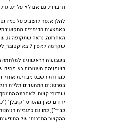
תרבויות, גם אם לא על תכונות 
להלן אנסה להצביע על כמה נט
באמצעות הדימויים התקשורתי
האחרונה. נראה שתקופה זו, שא
שקדמה לאסון 7 באוקטובר, לימדה אותנו משהו על עצמנו ועל שכנינו.
בשבועות הראשונים למלחמה ה
כמדורת השבט מבחינת אחוזי ה
בסרטונים המתעדים תליית דגל
שידורי קשת. לאחרונה התווסף 
יהורם גאון מהסרט "קזבלן" ("כול
כבוד"), כמו גם כתוביות הנותנו
ההקשר התרבותי של התופעות 