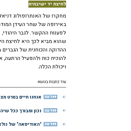
לחיצת יד ישיבתית
מחקרו של האנתרופולוג דניאל 
באירופה של שחר העידן המודר
לפענוח ההקשר. לגבר היהודי, ק
שהוא מביא לכך היא לחיצת היד 
ההדוקה והכוחנית של הגברים 
להוכיח כוח ולהפעיל הרתעה, א
ויכולת הכלה.
עוד כתבות בנושא
דעה
אנחנו חיים בסרט מצו
דעה
נכון ומבורך ככל שיה
דעה
"האודיסאה" של נולא