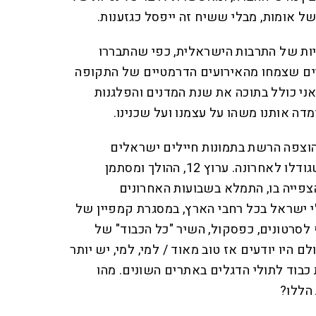
של אומות, מבלי ששיח זה ייפסל כגזענות.
יות של התרבות הישראלית, כפי שהתבררו
ים שצמחו מהאירועים הדרמטיים של התקופה
ני כולל בתוכה את שנת המדנים והפלגנות
וצפה הרשת בתמונות חיילים ישראלים
כשפניהם מעוטרות בשפמים שגודלו לאחרונה. ערוץ 12, ההולך ומסתמן
צפייה בו, התמלא בשבועות האחרונים
י ישראל בכל רחבי הארץ, במסגרת קמפיין של
לסרטונים, כפסקול, השיר "כל הכבוד" של
ם היו יודעים אז טוב מאוד / למי, למי, יש יותר
ת כבוד לתולי הדגלים באתרים השונים. מהו
הללו?