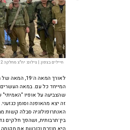
חיילים בצפון. |
צילום:
יח"צ מחלקה 2 חרמ"ש מסייעת 8112
לאורך המאה ה־9
המייחד כל עם. במאה העשרים, 
שהצביעה על אופיו "האמיתי" ש
זה יצא מהאופנה וסומן כגזעני
האנתרופולוגיה סבלה קשות מה
בין־תרבותית, ושהפך חלקים גד
היא חוזרת וכובשת את מקומה ב