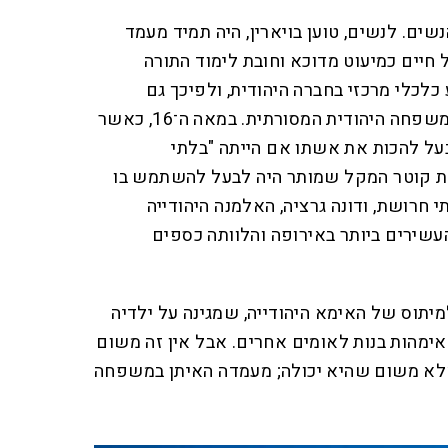
ים. לנשים, טוען בויארין, היה תמיד מעמד
 חיים כמיעוט מדוכא וחובת לימוד התורה
כלכלי מרכזי בחברה היהודית, ולפיכך גם
לדמות הדומיננטית דה־פקטו במשפחה היהודית המסורתית. במאה ה־16, כאשר
בעל להכות את אשתו אם הייתה "בלתי
את קוטר המקל שמותר היה לבעל להשתמש בו
י חרושת, ודונה גרציה, האלמנה היהודייה
עשירים ביותר באירופה והלוותה כספים
מיתוס של האימא היהודייה, שמגינה על ילדיה
 אימהות בנות לאומים אחרים. אבל אין זה משום
אלא משום שהיא יכולה; מעמדה האיתן במשפחה