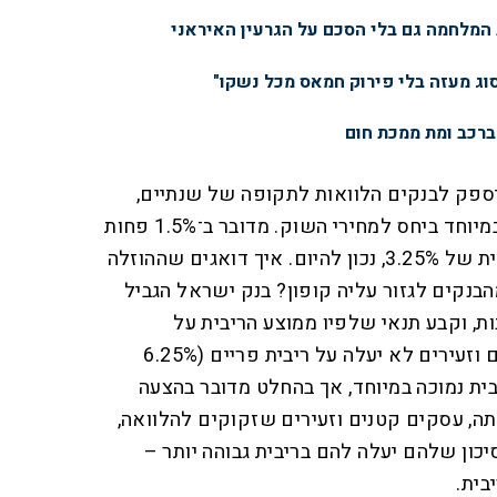
 המלחמה גם בלי הסכם על הגרעין האיראני
סוג מעזה בלי פירוק חמאס מכל נשקו"
ברכב ומת ממכת חום
יספק לבנקים הלוואות לתקופה של שנתיים,
בריבית משתנה הנחשבת זולה במיוחד ביחס למחירי השוק. מדובר ב־1.5% פחות
מהריבית המוניטרית, כלומר ריבית של 3.25%, נכון להיום. איך דואגים שההוזלה
הבנקים לגזור עליה קופון? בנק ישראל הגביל
ת, וקבע תנאי שלפיו ממוצע הריבית על
ההלוואות לאותם עסקים קטנים וזעירים לא יעלה על ריבית פריים (6.25%
ריבית נמוכה במיוחד, אך בהחלט מדובר בהצעה
ה, עסקים קטנים וזעירים שזקוקים להלוואה,
ן שלהם יעלה להם בריבית גבוהה יותר –
בית.