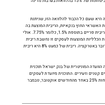
של עד 5% מההלוואה (לעומת ביטחונות של 15% בהלוואות בערבות מדינה
ה היא שעם כל הכבוד להלוואה הזו, שניתנת
 האשראי החוץ בנקאיות, הריבית המוצעת בה
ממש לא אטרקטיבית. מדובר בריבית פריים בתוספת 1.5%, כלומר 7.75%. אולי
 הכלליות המוצעות לעסקים זו נחשבת ריבית
טובה, אבל מעשית ממש לא מדובר באטרקציה. ריבית של כמעט 8% היא ריבית
 הוועדה המוניטרית של בנק ישראל תוכנית
טנים וזעירים. התוכנית מיועדת לעסקים
שפדיונם נפגע בשיעור של לפחות 25% באחד מהחודשים אוקטובר, נובמבר