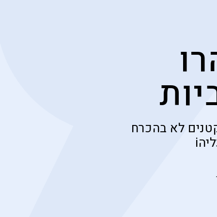
רו
יות
טנים לא בהכרח
יהi