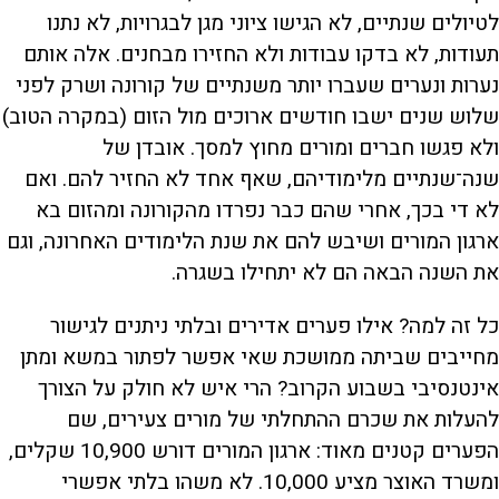
לטיולים שנתיים, לא הגישו ציוני מגן לבגרויות, לא נתנו
תעודות, לא בדקו עבודות ולא החזירו מבחנים. אלה אותם
נערות ונערים שעברו יותר משנתיים של קורונה ושרק לפני
שלוש שנים ישבו חודשים ארוכים מול הזום (במקרה הטוב)
ולא פגשו חברים ומורים מחוץ למסך. אובדן של
שנה־שנתיים מלימודיהם, שאף אחד לא החזיר להם. ואם
לא די בכך, אחרי שהם כבר נפרדו מהקורונה ומהזום בא
ארגון המורים ושיבש להם את שנת הלימודים האחרונה, וגם
את השנה הבאה הם לא יתחילו בשגרה.
כל זה למה? אילו פערים אדירים ובלתי ניתנים לגישור
מחייבים שביתה ממושכת שאי אפשר לפתור במשא ומתן
אינטנסיבי בשבוע הקרוב? הרי איש לא חולק על הצורך
להעלות את שכרם ההתחלתי של מורים צעירים, שם
הפערים קטנים מאוד: ארגון המורים דורש 10,900 שקלים,
ומשרד האוצר מציע 10,000. לא משהו בלתי אפשרי