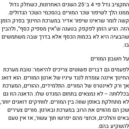
התקציב גדל פי 4 ב־25 השנים האחרונות, כשחלק גדול
ממנו הלך לשיפור שכר המורים בהסכמי השכר הגדולים.
קשה לומר שראינו שיפור אדיר במערכת החינוך בפרק הזמן
הזה. הגיע הזמן לפקפק בטענה ש"אין מספיק כסף", ולהבין
שהבעיה היא לא בכמות הכסף אלא בדרך שבה משתמשים
בו.
על חשבון המורים
לפעמים גם דברים פשוטים צריכים להיאמר: טובת מערכת
החינוך איננה עומדת לנגד עיניו של ארגון המורים. הוא דואג
אך ורק לאינטרס של המורים. התלמידים, ההורים, המערכת
בכללותה – לא נמצאים בתחום המנדט שלו. הדאגה הזו גם
לא מתחלקת באופן שווה בין המורים. לוותיקים דואגים יותר,
שכן הם מהווים את הרוב במערכת ובארגון. מורים צעירים
באים והולכים, וכחצי מהם יפרשו תוך עשור, אז אין טעם
להשקיע בהם.