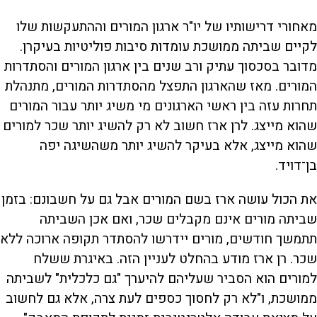
מאחורי דרישותיו של יו"ר ארגון המורים וההתעקשות שלו
לקיים שביתה ממושכת עומדות סיבות פוליטיות בעיקרן.
מדובר בסכסוך עתיק ורב שנים בין ארגון המורים והסתדרות
המורים. מאז שהארגון התפצל מהסתדרות המורים, מתנהלת
תחרות עזה בין ראשי הארגונים מי משיג יותר עבור המורים
שהוא מייצג. לרן ארז חשוב לא רק להשיג יותר שכר למורים
שהוא מייצג, אלא בעיקר להשיג יותר משהשיגה יפה
בן־דויד.
את הכול עושה ארז בשם המורים אבל גם על חשבונם: בזמן
שביתה מורים אינם מקבלים שכר, ואם אכן השביתה
תתמשך חודשים, מורים יידרשו להסתדר תקופה ארוכה ללא
שכר. רן ארז מודע בהחלט לעניין הזה. באיגרת ששלח
למורים הוא הסביר שעליהם להיערך "גם כלכלית" לשביתה
ממושכת, ו"לא רק לחסוך כספים לעת צרה, אלא גם לחשוב