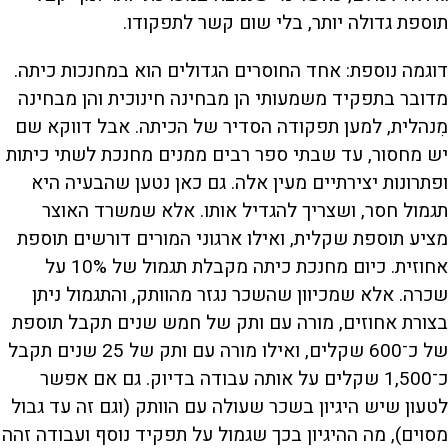
תוספת גדולה יותר, בלי שום קשר לתפקודו.
דוגמה נוספת: אחד החוסרים הגדולים הוא במחנכות כיתה.
מדובר בתפקיד משמעותי הן מבחינה חינוכית והן מבחינה
מִנהלית, למען תפקודה הסדיר של הכיתה. אבל דווקא שם
יש מחסור, עד שבתי ספר רבים ממנים מחנכת לשתי כיתות
ופתרונות יצירתיים מעין אלה. גם כאן נטען שהבעיה היא
תגמול חסר, ושצריך להגדיל אותו. אלא שמשרד האוצר
מציע תוספת שקלית, ואילו ארגוני המורים דורשים תוספת
אחוזית. כיום מחנכת כיתה מקבלת תגמול של 10% על
שכרה. אלא שמכיוון שהשכר נגזר מהוותק, והתגמול ניתן
בצורת אחוזים, מורה עם ותק של חמש שנים תקבל תוספת
של כ־600 שקלים, ואילו מורה עם ותק של 25 שנים תקבל
כ־1,500 שקלים על אותה עבודה בדיוק. גם אם אפשר
לטעון שיש היגיון בשכר שעולה עם הוותק (וגם זה עד גבול
מסוים), מה ההיגיון בכך שגמול על תפקיד נוסף ועבודה זהה