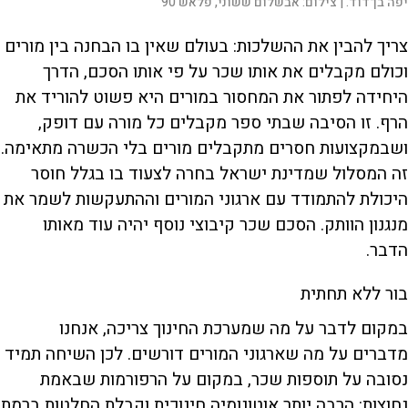
יפה בן־דוד. |
צילום:
אבשלום ששוני, פלאש 90
צריך להבין את ההשלכות: בעולם שאין בו הבחנה בין מורים
וכולם מקבלים את אותו שכר על פי אותו הסכם, הדרך
היחידה לפתור את המחסור במורים היא פשוט להוריד את
הרף. זו הסיבה שבתי ספר מקבלים כל מורה עם דופק,
ושבמקצועות חסרים מתקבלים מורים בלי הכשרה מתאימה.
זה המסלול שמדינת ישראל בחרה לצעוד בו בגלל חוסר
היכולת להתמודד עם ארגוני המורים וההתעקשות לשמר את
מנגנון הוותק. הסכם שכר קיבוצי נוסף יהיה עוד מאותו
הדבר.
בור ללא תחתית
במקום לדבר על מה שמערכת החינוך צריכה, אנחנו
מדברים על מה שארגוני המורים דורשים. לכן השיחה תמיד
נסובה על תוספות שכר, במקום על הרפורמות שבאמת
נחוצות: הרבה יותר אוטונומיה חינוכית וקבלת החלטות ברמת