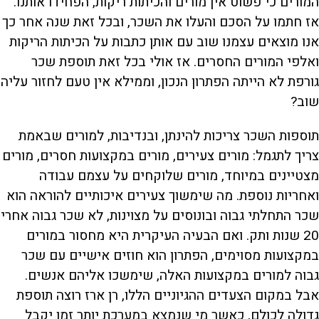
המורים כי פשוט אין מורים והכיתות ריקות, הפחידו אותנו.
אז חתמו על הסכם והעלו את השכר, ובכל זאת שנה אחר כך
אנו מוצאים עצמנו שוב עם אותן כתבות על הכיתות הריקות
ואלפי המורים החסרים. אז אולי בכל זאת תוספת שכר
גורפת לא הייתה הפתרון הנכון, וממילא אין טעם לחזור עליה
שוב?
תוספות השכר צריכות להינתן, ובנדיבות, למורים שבאמת
צריך לתגמל: מורים צעירים, מורים במקצועות חסרים, מורים
מצטיינים במיוחד, מורים שלוקחים על עצמם עבודה
ואחריות נוספת. מה שימשוך צעירים איכותיים להוראה הוא
שכר התחלתי גבוה ובונוסים על מצוינות, לא שכר גבוה אחרי
20 שנות ותק. ואם הבעיה העיקרית היא מחסור במורים
במקצועות מסוימים, הפתרון הוא חוזים אישיים עם שכר
גבוה למורים במקצועות האלה, שימשכו אליהם אנשים.
אבל במקום הצעדים ההגיוניים הללו, רן ארז רוצה תוספת
גדולה לכולם, כאשר מי שנמצא במערכת יותר זמן יקבל