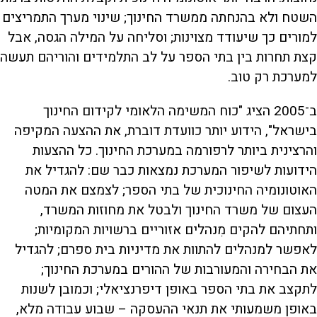
השטח ולא בהנחתה ממשרד החינוך; שינוי מערך התמריצים
למורים כך שיעודד מצוינות; וסליחה על המילה הגסה, אבל
קצת תחרות בין בתי הספר על לב התלמידים והוריהם תעשה
למערכת רק טוב.
ב־2005 הציג "כוח המשימה הלאומי לקידום החינוך
בישראל", הידוע יותר כוועדת דוברת, את ההצעה המקיפה
והרצינית ביותר לרפורמה במערכת החינוך. כל ההצעות
הידועות לשיפור המערכת נמצאות כבר שם: להגדיל את
האוטונומיה החינוכית של בתי הספר; לצמצם את המטה
העצום של משרד החינוך ולבטל את מחוזות המשרד,
ותחתיהם להקים מִנהלים אזוריים ברשויות המקומיות;
לאפשר למנהלים להתוות את מדיניות בית ספרם; להגדיל
את הבחירה והמעורבות של ההורים במערכת החינוך;
לתקצב את בתי הספר באופן דיפרנציאלי; וכמובן לשנות
באופן משמעותי את תנאי ההעסקה – שבוע עבודה מלא,