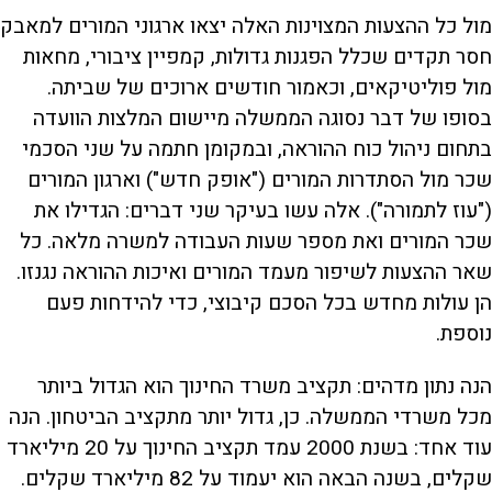
מול כל ההצעות המצוינות האלה יצאו ארגוני המורים למאבק
חסר תקדים שכלל הפגנות גדולות, קמפיין ציבורי, מחאות
מול פוליטיקאים, וכאמור חודשים ארוכים של שביתה.
בסופו של דבר נסוגה הממשלה מיישום המלצות הוועדה
בתחום ניהול כוח ההוראה, ובמקומן חתמה על שני הסכמי
שכר מול הסתדרות המורים ("אופק חדש") וארגון המורים
("עוז לתמורה"). אלה עשו בעיקר שני דברים: הגדילו את
שכר המורים ואת מספר שעות העבודה למשרה מלאה. כל
שאר ההצעות לשיפור מעמד המורים ואיכות ההוראה נגנזו.
הן עולות מחדש בכל הסכם קיבוצי, כדי להידחות פעם
נוספת.
הנה נתון מדהים: תקציב משרד החינוך הוא הגדול ביותר
מכל משרדי הממשלה. כן, גדול יותר מתקציב הביטחון. הנה
עוד אחד: בשנת 2000 עמד תקציב החינוך על 20 מיליארד
שקלים, בשנה הבאה הוא יעמוד על 82 מיליארד שקלים.