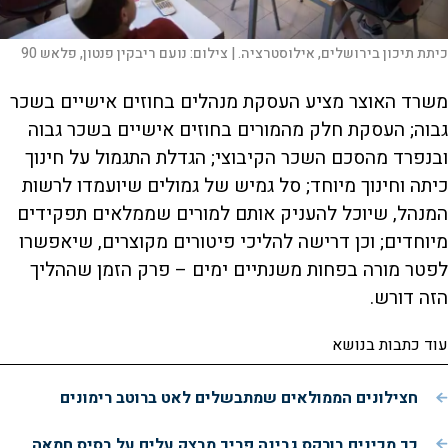
כיתת תיכון בירושלים, אילוסטרציה. |
צילום:
נועם ריבקין פנטון, פלאש 90
משרד האוצר מציע העסקת מנהלים בחוזים אישיים בשכר
גבוה; העסקת חלק מהמורים בחוזים אישיים בשכר גבוה
ובנפרד מהסכם השכר הקיבוצי; הגדלת התגמול על חינוך
כיתה וחינוך מיוחד; סל גמיש של גמולים שיועמדו לרשות
המנהל, שיוכל להעניק אותם למורים שממלאים תפקידים
מיוחדים; וכן דרישה להליכי פיטורים מקוצרים, שיאפשרו
לפטר מורה בפחות משנתיים ימים – פרק הזמן שההליך
הזה דורש.
עוד כתבות בנושא
חצילונים הממולאים שמתבשלים לאט ברוטב רימונים
כך מכינים בורקס גבינה פריך מבצק עלים על בסיס חמאה