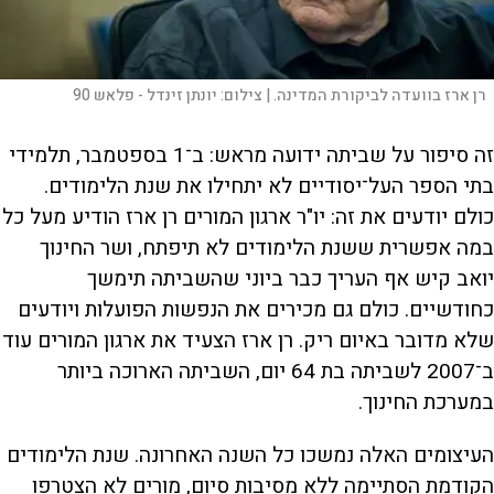
רן ארז בוועדה לביקורת המדינה. |
צילום:
יונתן זינדל - פלאש 90
זה סיפור על שביתה ידועה מראש: ב־1 בספטמבר, תלמידי
בתי הספר העל־יסודיים לא יתחילו את שנת הלימודים.
כולם יודעים את זה: יו"ר ארגון המורים רן ארז הודיע מעל כל
במה אפשרית ששנת הלימודים לא תיפתח, ושר החינוך
יואב קיש אף העריך כבר ביוני שהשביתה תימשך
כחודשיים. כולם גם מכירים את הנפשות הפועלות ויודעים
שלא מדובר באיום ריק. רן ארז הצעיד את ארגון המורים עוד
ב־2007 לשביתה בת 64 יום, השביתה הארוכה ביותר
במערכת החינוך.
העיצומים האלה נמשכו כל השנה האחרונה. שנת הלימודים
הקודמת הסתיימה ללא מסיבות סיום, מורים לא הצטרפו