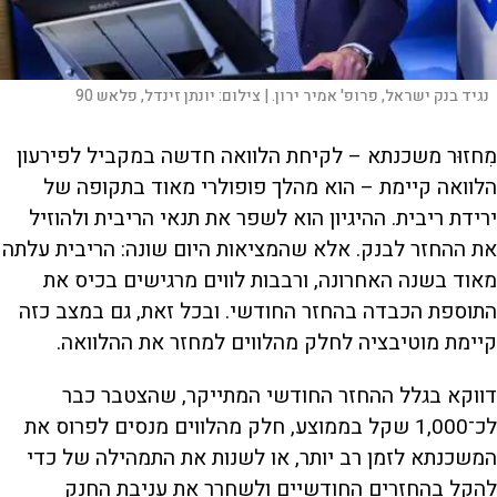
נגיד בנק ישראל, פרופ' אמיר ירון. |
צילום:
יונתן זינדל, פלאש 90
מִחזוּר משכנתא – לקיחת הלוואה חדשה במקביל לפירעון
הלוואה קיימת – הוא מהלך פופולרי מאוד בתקופה של
ירידת ריבית. ההיגיון הוא לשפר את תנאי הריבית ולהוזיל
את ההחזר לבנק. אלא שהמציאות היום שונה: הריבית עלתה
מאוד בשנה האחרונה, ורבבות לווים מרגישים בכיס את
התוספת הכבדה בהחזר החודשי. ובכל זאת, גם במצב כזה
קיימת מוטיבציה לחלק מהלווים למחזר את ההלוואה.
דווקא בגלל ההחזר החודשי המתייקר, שהצטבר כבר
לכ־1,000 שקל בממוצע, חלק מהלווים מנסים לפרוס את
המשכנתא לזמן רב יותר, או לשנות את התמהילה של כדי
להקל בהחזרים החודשיים ולשחרר את עניבת החנק