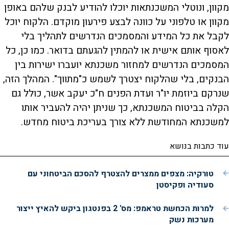
מקוון, ונוטלי המשכנתאות יוכלו להודיע לבנק שלהם באופן
מקוון או טלפוני על כוונה לבצע פירעון מוקדם. הלקוח יוכל
לקבל את כל המידע והמסמכים הנדרשים לתהליך בלי
לאסוף אותם אישית או להמתין להגעתם בדואר. כמו כן, כל
המסמכים הנדרשים למחזור משכנתא יועברו ישירות בין
הבנקים, בלי שהלקוח יצטרך לשמש כ"מתווך". המהלך הזה,
שנרקם ביוזמת יו"ר ועדת הפנים ח"כ יעקב אשר, כולל גם
הקלה בביטוח המשכנתא, כך שניתן יהיה להעביר אותו
למשכנתא המחודשת ללא צורך בעריכת ביטוח מחדש.
עוד כתבות בנושא
טורקיה: מצפים ממצרים להצטרף להסכם הביטחוני עם
סעודיה ופקיסטן
למרות הכחשת טראמפ: מס' 2 בפנטגון ביקש להאיץ ייצור
מערכות נשק