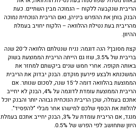
באותו מסלול שפורסמה בעת נטילת ההלוואה, או את
הריבית שנקבעה ללקוח – הנמוכה מבין השתיים. כעת
הבנק בוחן את ההפרש ביניהן, ואם הריבית הנוכחית נמוכה
מהריבית בעת נטילת ההלוואה – הלקוח יחויב בעמלת
ההיוון.
קצת מסובך? הנה דוגמה: נניח שנטלתם הלוואה ל־20 שנה
בריבית של 3.5%, שזו גם הייתה הריבית הממוצעת בשוק
באותה תקופה. אחרי חמש שנים ביקשתם למחזר את
המשכנתא ולבצע פירעון מוקדם. הבנק יבדוק את הריבית
הממוצעת בהלוואה דומה ל־15 שנה, לסכום שנותר. אם
הריבית הממוצעת עומדת לדוגמה על 4%, הבנק לא יחייב
אתכם בעמלה, שכן הריבית הנוכחית גבוהה יותר והבנק יוכל
להלוות את הכסף שלכם למישהו אחר מבלי "להפסיד".
מנגד, אם הריבית עומדת על 3%, הבנק יחייב אתכם בעמלת
היוון שתחושב לפי הפרש של 0.5%.