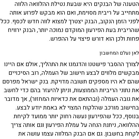
הטענה של הבנקים היא שבעת נטילת ההלוואה הלווה
מתחייב על ריבית מסוימת, ואם הוא מבקש לפרוע אותה
לפני הזמן הנקוב, הבנק יצטרך למצוא לווה חדש לכסף. ככל
שהריבית בעת הפירעון המוקדם נמוכה יותר, הבנק ירוויח
פחות ולכן הוא דורש פיצוי על ההפרש.
לאן נעלם המחשבון
לצורך ההסבר פישטנו והדגמנו את התהליך, אולם אם היינו
מבקשים מלווים לבצע חישוב של העמלה, רוב הסיכויים
שהם לא היו מספקים תשובה מדויקת. בנק ישראל מפרסם
את נתוני הריביות הממוצעות, וניתן להיעזר בהם כדי לחשב
את גובה העמלה (ובהתאם את כדאיות המחזור), אך מדובר
בחישוב מורכב שהלקוח המצוי לא באמת יודע לבצע.
בנוסף, ככל שהפירעון נעשה רחוק יותר ממועד לקיחת
ההלוואה, ניתנת הנחה על עמלת הפירעון וגם אותה צריך
לקחת בחשבון. גם אם הבנק המלווה עצמו עושה את