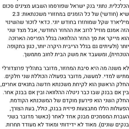
הכלכלית. נתוני בנק ישראל שפורסמו השבוע מציגים סכום
שיא (חודשי) של כל הזמנים במחזורי משכנתאות: 2.3
מיליארד שקל שמוחזרו בחודש יוני. כדאי לזכור שהשינוי
הזה אמנם מוזיל לרוב את ההחזר החודשי, אבל מצד שני
הוא מייקר את סך החזר ההלוואה בגלל הפריסה הארוכה
יותר (ולעיתים גם בגלל הריבית היקרה יותר, כגון בתקופה
הנוכחית), ומשעבד את משק הבית לחוב מתמשך.
לא משנה מה היא סיבת המחזור, מדובר בתהליך פרוצדורלי
מתיש למדי. למעשה, מדובר בפעולה הכוללת שני חלקים.
החלק הראשון הוא לקיחת משכנתא חדשה בתנאים אחרים,
בין אם בבנק שבו כבר ניטלה ההלוואה ובין אם בבנק אחר.
החלק השני הוא פירעון מוקדם של המשכנתא הקודמת.
הפעולות הללו מתבצעות פיזית בבנק, כולל, בעת הצורך,
העברת המסמכים מבנק אחד לאחר (כאשר מדובר בשני
בנקים שונים). מאוד לא ידידותי ומאוד לא מעודד תחרות.