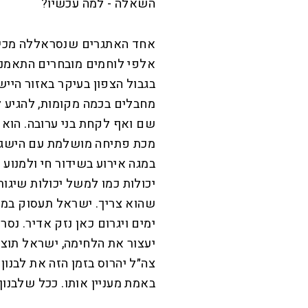
השאלה - למה עכשיו?
אחד האתגרים שנסראללה מכין
אלפי לוחמים מובחרים התאמנו
בגבול הצפון בעיקר באזור היי
מחבלים בכמה מקומות, להגיע ל
שם ואף לקחת בני ערובה. הוא 
מכת פתיחה מושלמת עם הישג ת
במגה אירוע בשידור חי ולמנוע
יכולות כמו למשל יכולות שיגור
שהוא צריך. ישראל תעסוק במח
ימים ויגרום כאן נזק אדיר. נ
יעצור את הלחימה, ישראל תוצג 
צה״ל יהרוס בזמן הזה את לבנון
באמת מעניין אותו. ככל שלבנון