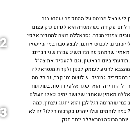
 לישראל מבוסס על ההתקפה שהוא בנה.
 ליום פקודה כשהמטרה היא לגרום נזק עצום
שובים צמודי הגדר. נסראללה רוצה להחדיר אלפי
2
יישובים, לכבוש אותם, לבצע טבח במי שיישאר
מאמין שהמתקפה הזו תשיג עבורו שני דברים:
ודעתי ביום הראשון, וגם להעסיק את צה״ל
 מהצבא להגיע לעומק לבנון ולקחת מנסראללה
 במספרים גבוהים. שלושה ימי קרב, זה כל מה
דל החדירה והוא ישגר אלפי רקטות בשלושה
סראללה מאמין שאחרי שלושה ימים כאלו העולם
כמי שהרימה דגל לבן והוא יחגוג ניצחון. כמה
3
? כמה לוחמים שלו ייהרגו בקרבות הללו? זה לא
 יותר הרוסה נסראללה יותר חזק.