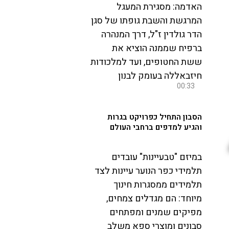
האדמה: מסגירת המעגל
המרגשת והשבת גופתו של סגן
הדר גולדין ז"ל, דרך המנהרה
ברפיח שממנה הוציא את
ששת החטופים, ועד למלכודות
חיזבאללה בעומק לבנון
00:33
הסבון התחיל כפרויקט בגרות
והגיע למדפים ברחבי העולם
במיזם "טבעיינות" עובדים
תלמידי כפר הנוער עיינות לצד
תלמידים ממסגרות חינוך
מיוחד: הם מגדלים צמחים,
מפיקים שמנים ומפתחים
סבונים ומוצרי ספא משלב