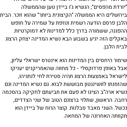
"יורדת מהפסים"; הנשיא ג'ו ביידן טען שהממשלה
בירושלים היא הממשלה "הקיצונית ביותר" שהוא זוכר. הבית
הלבן פרסם הודעה רשמית ונוזפת על שמירה על חופש
ההפגנה, ששמורה בדרך כלל למדינות לא דמוקרטיות.
באקלים הזה יגיע בשבוע הבא נשיא המדינה יצחק הרצוג
לבית הלבן.
שימור היחסים בין המדינות הוא אינטרס ישראלי עליון,
אבל באופן פרדוקסלי - כל מחווה שהאמריקנים יעניקו
לישראל באמצעות הרצוג תהיה סטירת לחי לנתניהו,
שהזמנתו לוושינגטון מבוששת לבוא. גם נשיא המדינה וגם
נשיא ארה"ב הציגו לא פעם את תביעתם לחקיקה בהסכמה
רחבה. הראשון, שתלוי ברצונם הטוב של שני הצדדים,
נכשל. השני מאבד סבלנות. קוצר הרוח של ביידן הוא
תקוותה האחרונה של המחאה.