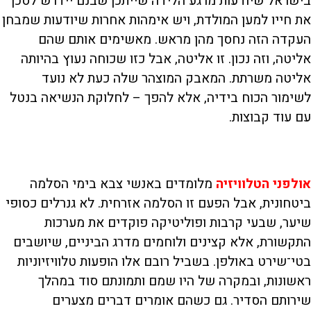
בישראל שיודעות מרגע הלידה שייתכן שבנם יידרש לסכן
את חייו למען המולדת, ויש אימהות אחרות שיודעות שמבחן
העקדה הזה נחסך מהן מראש. מאשימים אותם שהם
אליטה, וזה נכון. זו אליטה, אבל כזו שכוחה נעוץ בהיותה
אליטה משרתת. המאבק המוצהר שלה כעת לא נועד
לשימור הכוח בידיה, אלא להפך – לחלוקת הנשיאה בנטל
עם עוד קבוצות.
אולפני הטלוויזיה
מלומדים באנשי צבא בימי הסלמה
ביטחונית, אבל הפעם זו הסלמה אזרחית. לא גנרלים כסופי
שיער, שבעי קרבות ופוליטיקה פוקדים את מערכות
התקשורת, אלא קצינים ולוחמים מדרג הביניים, שיושבים
בטי־שירט באולפן. בשביל רובם אלו הופעות טלוויזיוניות
ראשונות, ובמקרה של היו שמם ותמונתם סוד במהלך
שירותם הסדיר. גם כשהם אומרים דברים מצערים