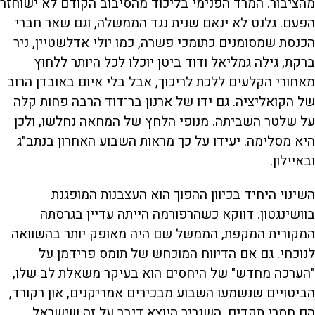
מהציבור. המרד הפנימי בליכוד מהסיבוב הקודם לא ישוחזר
הפעם. גלנט לא ינאם שנית נגד הממשלה, וגם שאר חברי
הכנסת שמסומנים כתומכי פשרה, כמו יולי אדלשטיין, ניר
ברקת, גילה גמליאל ודוד ביטן יוכלו לכל היותר ללחוץ
מאחורי הקלעים ללכת לריכוך, אבל בלי איום באובדן הרוב
של הקואליציה. גם ידו של ארנון בר־דוד הרבה פחות קלה
על שלטר השביתה. מנופי הלחץ של המחאה נחלשו, ולכן
היא מסלימה. יעידו על כך מראות השבוע האחרון בנתב"ג
ובאיילון.
השינוי היחיד בכיוון ההפוך הוא העצבנות המופגנת
בוושינגטון. דווקא כשהרפורמה הייתה עדיין בגרסתה
המקורית המקפת, הממשל שם היה מאופק יותר בהשוואה
לנוכחי. גם אם הדיווח המוכחש של תומס פרידמן על
"הערכה מחדש" של היחסים הוא בעיקר משאלת לב שלו,
הביטויים שנשמעו השבוע מבכירים אמריקנים, און רקורד,
הם חסרי תקדים. השגריר היוצא דיבר על זה שישראל