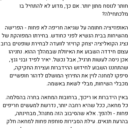
חותר לנוסח מתון יותר. אם כך, מדוע לא להתחיל בו
מלכתחילה?
האופוזיציה חתומה על שגיאה חריפה לא פחות - הפרישה
מהשיחות בבית הנשיא לפני כחודש. בחירתו המפוהקת של
נציג הקואליציה יצחק קרויזר לוועדה לבחירת שופטים ברוב
עצום חידדה השבוע את האיוולת שבמהלך ההוא. נתניהו
אכן ניסה לעשות תרגיל, אבל נכשל. יאיר לפיד ובני גנץ,
שהתחננו השבוע לחידוש ההידברות ועצירת החקיקה,
סיפקו למחנה לוין את התירוץ המושלם לדהור חופשיים
מכבלי השיחות, מבלי לשאת באשמה.
באין הידברות או ריכוך, ברחובות המחאה בחרה בהסלמה.
כל מחאה, ככל שהיא רחבה יותר, נדרשת למעשים חריפים
פחות - ולהפך. אלא שהסיבוב הזה מתנהל, מבחינתה,
בהרעת תנאים. עילת הסבירות סוחפת פחות למחאה חלק