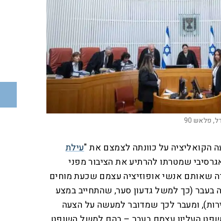
ל, פלאש 90
ה הקואליציה על כוונתה לצמצם את "
עילת
 אגרסיבי שמטרתו להרתיע את הציבור מפני
דה שאותם אנשי אופוזיציה עצמם שכעת מוחים
ה בעבר (כך למשל גדעון סער, שהתחייב במצע
ות), ומעבר לכך שמדובר למעשה על הצעה
משפט העליון עצמם בעבר – בהם למשל השופט