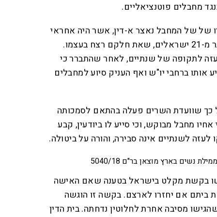
גד מחבלים פוטנציאליים.
 של של המחבל נאצר א-דין, אשר היה אחראי
לסדרת פיגועים בהם נרצחו יותר מ-21 ישראלים, שאת חלקם רצח בעצמו.
עזה לתקופה של שנתיים, לאחר שהתברר כי
ע אותו ברחבי יו"ש ואף העניק סיוע למחבלים
 כך שוועדת השרים פעלה בהתאם לסמכותה
חיו מחבל מבוקש, וכי סייע לו ביודעין, קבע
עזה לשנתיים אינה סבירה, והורה על ביטולה.
 נשים בארץ מוצאן בר"ם 5040/18
ישו בקשת מקלט בישראל בטענה שאם האישה
 ביתם אם יחזרו לארצם. בקשה זו הוגשה
ישו מסיבה אחרת לחלוטין נדחתה. בית הדין