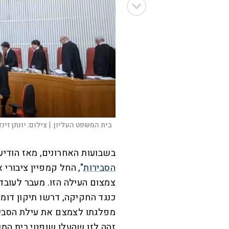
בית המשפט העליון. |
צילום:
יונתן זינד
בשבועות האחרונים, מאז הודיע
הסבירות
", החל קמפיין ציבורי
צמצום העילה הזו. מעבר לעוב
כנגד החקיקה, דרשו תיקון דומ
מפלגתו לצמצם את עילת הסביר
זהה לזו שהעלו שופטי בית ה