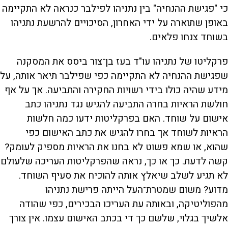
כי "פגישת ההנחיה" בין נתניהו לפילבר כנראה לא התקיימה
באופן שתוארה על ידי האחרון, הסיכויים להרשעת נתניהו
בשוחד צנחו פלאים.
פרקליטו של נתניהו עו"ד בעז בן־צור ביסס את המסקנה
שפגישת ההנחיה לא התקיימה כפי שפילבר תיאר אותה, על
מידע שהיה כולו בידי רשויות החקירה והתביעה. אך על אף
חולשת הראיות בחרה התביעה להגיש נגד נתניהו כתב
אישום על שוחד. האם בפרקליטות ידעו כמה חלשות
הראיות לשוחד אך בחרו להגיש את כתב האישום כפי
שהוא, או שמא פשוט לא בחנו את הראיות מספיק לעומק?
קשה לדעת. כך או כך, נראה שהפרקליטות העריכה שלעולם
לא תגיע לשלב שיאלץ אותה להוכיח את סעיף השוחד.
מדוע? משום שמטרת־העל הייתה פרישת נתניהו
מהפוליטיקה, ובאותה עת העריכו הבכירים, כפי שהודה
אלשיך בגלוי, שלשם כך די בכתב האישום עצמו. אין צורך