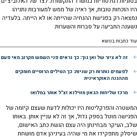
בסוגיות רגולטוריות במשרד התקשורת. לצד של האלוביצ'ים
היו הוכחות טובות, אך ראיה של ממש למעורבות נתניהו
נמצאה רק בפגישת ההנחיה שהייתה או לא הייתה. בלעדיה
נשענה התביעה על סברות והשערות.
עוד כתבות בנושא
זה לא ציור של ואן גוך: כך נראים פני השמש מקרוב מאי פעם
לפעמים נותרות רק שניות: כך הטילים הרוסיים חומקים
מההגנה האוקראינית
מרכז שליחות הגאון מווילנא זצ"ל אותר במלואו
המשטרה והפרקליטות היו יכולות לדעת שעצם קיומה של
הפגישה מוטל בספק גדול, אך זה לא עניין אותן. באותו
שלב, העיקר מבחינתן היה עצם הגשת כתב האישום,
שיסלק מתפקידו את מי שהיה בעיניהן אדם מושחת