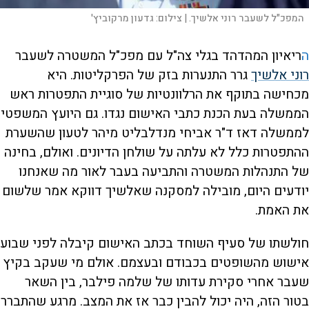
המפכ"ל לשעבר רוני אלשיך. |
צילום:
גדעון מרקוביץ'
ה
ריאיון המהדהד בגלי צה"ל עם מפכ"ל המשטרה לשעבר
רוני אלשיך
גרר התנערות בזק של הפרקליטות. היא
מכחישה בתוקף את הרלוונטיות של סוגיית התפטרות ראש
הממשלה בעת הכנת כתבי האישום נגדו. גם היועץ המשפטי
לממשלה דאז ד"ר אביחי מנדלבליט מיהר לטעון שהשערת
ההתפטרות כלל לא עלתה על שולחן הדיונים. ואולם, בחינה
של התנהלות המשטרה והתביעה בעבר לאור מה שאנחנו
יודעים היום, מובילה למסקנה שאלשיך דווקא אמר שלשום
את האמת.
חולשתו של סעיף השוחד בכתב האישום קיבלה לפני שבוע
אישוש מהשופטים בכבודם ובעצמם. אולם מי שעקב בקיץ
שעבר אחרי סקירת עדותו של שלמה פילבר, בין השאר
בטור הזה, היה יכול להבין כבר אז את המצב. מרגע שהתברר