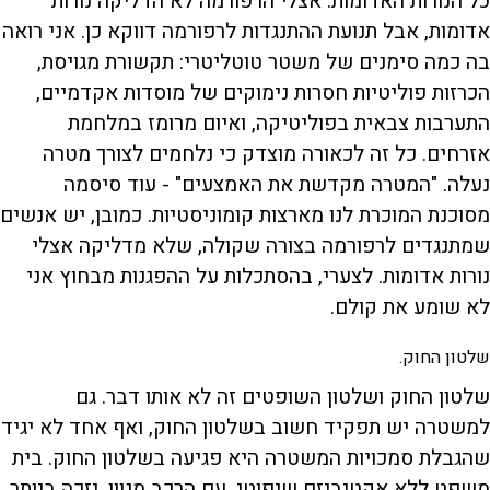
כל הנורות האדומות. אצלי הרפורמה לא הדליקה נורות
אדומות, אבל תנועת ההתנגדות לרפורמה דווקא כן. אני רואה
בה כמה סימנים של משטר טוטליטרי: תקשורת מגויסת,
הכרזות פוליטיות חסרות נימוקים של מוסדות אקדמיים,
התערבות צבאית בפוליטיקה, ואיום מרומז במלחמת
אזרחים. כל זה לכאורה מוצדק כי נלחמים לצורך מטרה
נעלה. "המטרה מקדשת את האמצעים" - עוד סיסמה
מסוכנת המוכרת לנו מארצות קומוניסטיות. כמובן, יש אנשים
שמתנגדים לרפורמה בצורה שקולה, שלא מדליקה אצלי
נורות אדומות. לצערי, בהסתכלות על ההפגנות מבחוץ אני
לא שומע את קולם.
שלטון החוק.
שלטון החוק ושלטון השופטים זה לא אותו דבר. גם
למשטרה יש תפקיד חשוב בשלטון החוק, ואף אחד לא יגיד
שהגבלת סמכויות המשטרה היא פגיעה בשלטון החוק. בית
משפט ללא אקטיביזם שיפוטי, עם הרכב מגוון, יזכה ביותר