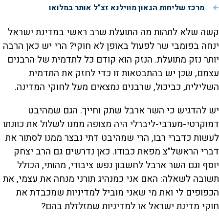
מרכז שליחות הגאון מווילנא זצ"ל אותר במלואו
קשה שלא לתהות מה התועלת שרב ראשי במדינת ישראל
ינחה בפומבי שר לפעול באופן לא חוקי? הרי יש כאן הרבה
יותר נזק מתועלת. הנזק הוא קודם כל לתדמית של הרבנים
עצמם, שכן יש בהתבטאות זו כדי לחזק את התדמית
השלילית, כביכול, שרבנים נמצאים מעל לחוקי המדינה.
יש להדגיש כי השר ארבל שתק וחייך. הגם שמהיבט
דמוקרטי-מערבי-ליברלי היה מצופה ממנו לשלול את כוונתו
לעשות כדברי רבו, הרי שמהיבט דתי נבצר ממנו לסתור את
דברי הראשל"צ מפאת כבודו. כאן נדרשים גם הרב יצחק
יוסף וגם השר ארבל לחשבון נפש ציבורי, מהותי, הכולל
תשובה לשאלה: האם אני כמנהיג תורני מנחה את עצמי, את
הכפופים לי ואת מי שאני מוביל למדיניות שמכבדת את
חוקי מדינת ישראל או למדיניות שמזלזלת בהם?