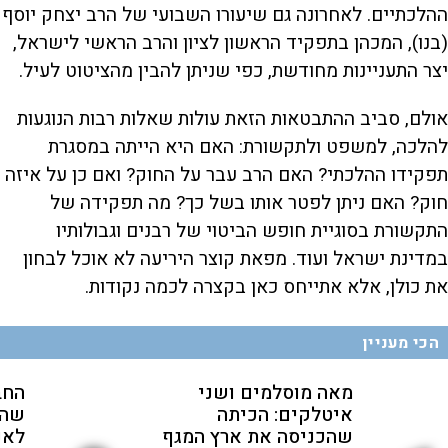
ההלכתיים. לאחרונה גם שיעורו השבועי של הרב יצחק יוסף
(בנו), המכהן בתפקיד הראשון לציון והרב הראשי לישראל,
יצר התעניינות מחודשת, כפי שניתן להבין מהציטוט לעיל.
אולם, סביב ההתבטאות הזאת עולות שאלות רבות הנוגעות
להלכה, למשפט ולתקשורת: האם היא הייתה במסגרת
תפקידו ההלכתי? האם הרב עבר על החוק? ואם כן על איזה
חוק? האם ניתן לפטר אותו בשל כך? מה תפקידה של
התקשורת בסוגיית חופש הביטוי של רבנים וגבולותיו
במדינת ישראל ועוד. מפאת קוצר היריעה לא אוכל לבחון
את כולן, אלא אתייחס כאן בקצרה לכמה נקודות.
הכי מעניין
מאה מוסלמים ושני
החב
איטלקים: הכיתה
שהת
שהכניסה את ארץ המגף
לאנ