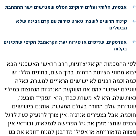
אבטיח, חלומי ועלים ירוקים: הסלט שמגישים ישר מהמחבת
קינוח מרשים לשבת: טארט פירות עם קרם גבינה שלא
מבשלים
אפרסקים, שזיפים או פירות יער: הקראמבל הקיצי שמכינים
בקלות
לפי ההסכמות הקואליציוניות, הרב הראשי האשכנזי הבא
יבוא מחוגי הציונות הדתית. ברוך השם, בחוגים הללו יש
כמה וכמה רבנים לא ישישים הראויים למשרה, כאלה
שגילם יאפשר להם את השקעת האנרגיות הנחוצות במילוי
נאות שלה. היא לא משרת כבוד, היא תפקיד תובעני,
שגרירוּת עולם התורה בעולם המעשה. אומנם בישישים
חוכמה, אבל בצעירים אנרגיה. אין צורך להזעיק כעת לדגל
רבנים שחצו מזמן את גיל הפרישה לגמלאות, ובוודאי אין
מצווה מדאורייתא או אפילו מדרבנן למנות דווקא את בנו