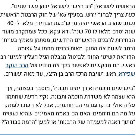
הראשית לישראל: "רב ראשי לישראל יכהן עשר שנים".
כעת צריך לבחור יורש. בסעיף 5א' של חוק הרבנות הראשית
נכתב שהרב הראשי יהיה מי ש"בעת הבחירה מלאו לו 40
שנה וטרם מלאו לו 70 שנה". דא עקא, ככל שמתקרב מועד
הבחירות לרבנים הראשיים החדשים, מסתמן מאמץ בעייתי
נרחב לשנות את החוק. מאות רבנים חתמו על עצומה
הקוראת לשינוי החוק ולביטול מגבלת הגיל העליון למינוי רב
ראשי. הם מבקשים לאפשר בכך את מינויו של
הרב יעקב
שפירא
, ראש ישיבת מרכז הרב בן ה־72, עד מאה ועשרים.
"בישישים חוכמה ואורך ימים תבונה", מוסבר בעצומה, אך
היא עצמה לא משדרת חוכמה ותבונה. נקיי הדעת שחתמו
עליה אולי בדקו עם מי הם חותמים, אבל לא חשבו לעומק
על מה הם חותמים. האם הם באמת מאמינים שהיא נעשית
"מתוך דאגה למעמדה של הרבנות" או למען "הרמת כבודה"?