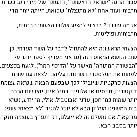
עבור מחנה "ישראל הראשונה", התמונה של מירי רגב כשרת
תרבות, ועוד אחת "לא מתנצלת" שכזאת, הייתה יותר מדי.
אז מה עושים? ברצוני להציע שלוש הצעות: חברתית,
תרבותית ופוליטית.
הצעתי הראשונה היא להתחיל לדבר על השד העדתי. כן,
שוב הנושא המאוס הזה (גם אני מעדיף לספר יותר על
"הבשורה המתוקה" מאשר על "הדיכוי המר"). לגעת בפצעים,
לפתוח את הפלסטרים שהנחנו עליהם ולצאת עם שורת
הצעות פרקטיות שיובילו לכך שבפעם הבאה שנראה עצומת
דוקטורים, טייסים או אלופים במילואים, יהיו שם הרבה
יותר שמות כמו חסן, עדני ואבוטבול. אולי, מי יודע, נשיא
בית המשפט העליון הבא לא יוכל להגיד "לא מצאתי שופט
מרוקאי". אם נתעלם זה לא ייעלם, רק יתפרץ בעוצמה חזקה
יותר בסבב הבא.