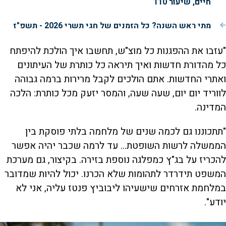
חיים, שיעור 110
מתי ראש השנה? כל הזמנים של חגי תשרי 2026 - תשפ"ז
"עזבו את ההפגנות כל מוצ"ש, תחשבו איך הולכת להיפתח
כל מהדורת חדשות ואיך תיראה כל כותרת של העיתונים
ואתרי החדשות. אתם הולכים לקבל מרירות ברמה גבוהה
לווריד יום יום, שעה שעה, והמסר יזעק מכל כותרת: הלכה
המדינה.
"תתכוננו גם לכמה שנים של מלחמה בלתי פוסקת בין
הממשלה לרשות השופטת... עד לרמה שכבר יהיה אפשר
להכריז על בג"ץ כמפלגה נוספת בזירה. בקיצור, גם מערכת
המשפט תידרדר לתהומות שלא הכרנו. יכול להיות שמדובר
במלחמת אזרחים שישעיהו ליבוביץ פנטז עליה, אני לא
יודע".