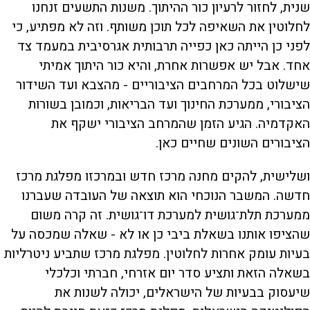
שנית, לחזור לרעיון כור ההיתוך. משנות התשעים זנחנו
לחלוטין את השאיפה לכל תוכן משותף. וזה לא מפתיע, כי
לפני כן הייתה כאן כפייה תרבותית אגרסיבית במעמד צד
אחד. אבל יש אפשרות אחרת, והיא כור היתוך אמיתי
שישלוט בכל המרחבים הציבוריים - מהצבא ועד השידור
הציבורי, ממערכת החינוך ועד הבריאות, וכמובן בשורות
האקדמיה. הגיע הזמן שהמרחב הציבורי ישקף את
הציבורים השונים שחיים כאן.
ושלישית, להקים מחנה מרכז חדש ובמרכזו מפלגת מרכז
חדשה. המשבר הנוכחי הוא תוצאה של העובדה שעברנו
ממערכת תלת־גושית למערכת דו־גושית. זה קרה משום
שהציפו אותנו בשאלת ביבי כן או לא - שאלה שמכסה על
בעיות עומק אחרות לחלוטין. מפלגת מרכז שתביע ניטרליות
בשאלה הזאת ותציע סדר יום אזרחי, חברתי וכלכלי
שיעסוק בבעיות של הישראלים, יכולה לשנות את