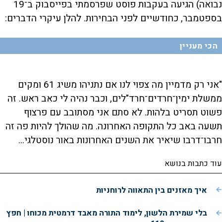
נבואה) הגיעה בעקבות פוסט שפרסמתי בפייסבוק ב־19
בספטמבר, כחודשיים לפני הבחירות. להלן עיקרי הדברים:
הכי מעניין
"אני רק מדמיין מה צפוי לנו אם נתניהו משיג 61 ומקים
ממשלת ימין־חרדים־חרד"לים, וכבר נהיה לי כאב ראש. זה
פשוט תסריט בלהות. לא סתם אני מסתובב עם פרצוף
תשעה באב כל התקופה האחרונה. מה שהולך להיות פה זה
חרבו־דרבו שיאיר את השנים האחרונות באור נוסטלגי...
עוד כתבות בנושא
איך מאזנים בין התאווה לרוחניות
בלי שמירת הלשון, לימוד התורה מאבד דרמטית מכוחו | חפץ