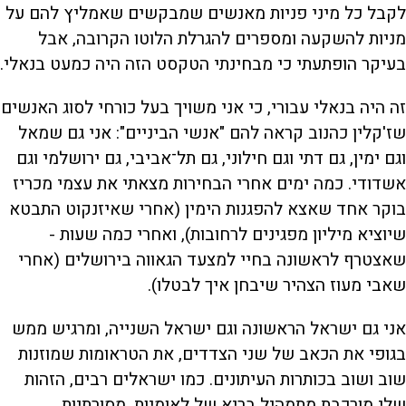
לקבל כל מיני פניות מאנשים שמבקשים שאמליץ להם על
מניות להשקעה ומספרים להגרלת הלוטו הקרובה, אבל
בעיקר הופתעתי כי מבחינתי הטקסט הזה היה כמעט בנאלי.
זה היה בנאלי עבורי, כי אני משויך בעל כורחי לסוג האנשים
שז'קלין כהנוב קראה להם "אנשי הביניים": אני גם שמאל
וגם ימין, גם דתי וגם חילוני, גם תל־אביבי, גם ירושלמי וגם
אשדודי. כמה ימים אחרי הבחירות מצאתי את עצמי מכריז
בוקר אחד שאצא להפגנות הימין (אחרי שאיזנקוט התבטא
שיוציא מיליון מפגינים לרחובות), ואחרי כמה שעות -
שאצטרף לראשונה בחיי למצעד הגאווה בירושלים (אחרי
שאבי מעוז הצהיר שיבחן איך לבטלו).
אני גם ישראל הראשונה וגם ישראל השנייה, ומרגיש ממש
בגופי את הכאב של שני הצדדים, את הטראומות שמוזנות
שוב ושוב בכותרות העיתונים. כמו ישראלים רבים, הזהות
שלי מורכבת מתמהיל בריא של לאומיות, מסורתיות