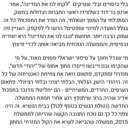
בלי כיסויים ובלי שטיקים. "לקחו לנו את המדינה", אמר
ארנון בר־דוד כשלצידו ראשי החברות הגדולות במשק.
הסתכלתי על המסך ושאלתי, מה הסיר את המסכות? כל זה
בגלל הוועדה למינוי שופטים? הרשו לי לפקפק. העניין פה
עמוק הרבה יותר. תחושת ״גנבו לנו את המדינה״ היא יסודית
ובסיסית, והממשלה הנוכחית מביאה אותה לכדי פיצוץ.
מי שגדל וחונך על סיפור ישראלי מסוים מאוד, על מי
שהקימו ובנו וייבשו וייסדו מתוך אתוס של "יהודי חדש",
מודרני ומתקדם, פתאום רואה את צמיחת האנטיתזה של כל
זה: היהודי הישן, הגלותי, הבלתי יצרני ובלתי רציונלי. פתאום
הערסים, החרדים, המשיחיים - הם יחליטו? מדובר בתסכול
אדיר שהיה ברור שיתנפץ רגע אחרי תמונת הממשלה
החדשה (נטולת הנשים בנוסף לכול) בבית הנשיא. זה היה
צפוי כל כך גם נוכח התגובה הקשה שהייתה לממשלת
2015, ממשלה שהביאה לשיא את הקול המזרחי המתון.