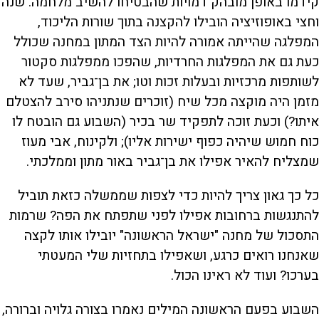
קידמו באופן מובהק דמויות שהבטיחו להשיב מלחמה. שנה
וחצי באופוזיציה הובילו להקצנה בתוך שורות הליכוד,
המפלגה שהייתה אמורה להיות הצד המתון במחנה שכולל
כעת גם את המפלגות החרדיות, שהפכו ממפלגות סקטור
לשותפות מרכזיות ובעלות זכות וטו; את בן־גביר, שעד לא
מזמן היה מוקצה מכל שיח (זוכרים שנתניהו סירב להצטלם
איתו?) וכעת זוכה לתפקיד שר בכיר (השבוע גם הובטח לו
כוח חמוש שיהיה כפוף ישירות אליו); ולקינוח, אבי מעוז
שמצליח להאיר אפילו את בן־גביר באור מתון וממלכתי.
כל כך גאון צריך להיות כדי לצפות שממשלה כזאת תוביל
להתנגשות ברחובות אפילו לפני שתפתח את הפה? שרמות
התסכול של מחנה "ישראל הראשונה" יובילו אותו לקצה
שאנחנו רואים כרגע, ושאפילו בתחזיות שלי המעטתי
בערכו? ועוד לא ראינו הכול.
השבוע בפעם הראשונה המילים נאמרו בצורה גלויה וברורה,