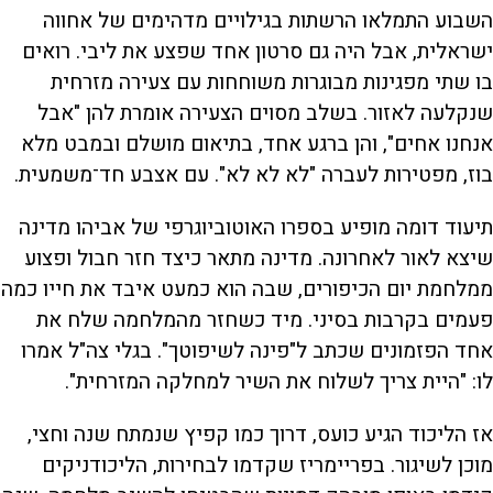
השבוע התמלאו הרשתות בגילויים מדהימים של אחווה
ישראלית, אבל היה גם סרטון אחד שפצע את ליבי. רואים
בו שתי מפגינות מבוגרות משוחחות עם צעירה מזרחית
שנקלעה לאזור. בשלב מסוים הצעירה אומרת להן "אבל
אנחנו אחים", והן ברגע אחד, בתיאום מושלם ובמבט מלא
בוז, מפטירות לעברה "לא לא לא". עם אצבע חד־משמעית.
תיעוד דומה מופיע בספרו האוטוביוגרפי של אביהו מדינה
שיצא לאור לאחרונה. מדינה מתאר כיצד חזר חבול ופצוע
ממלחמת יום הכיפורים, שבה הוא כמעט איבד את חייו כמה
פעמים בקרבות בסיני. מיד כשחזר מהמלחמה שלח את
אחד הפזמונים שכתב ל"פינה לשיפוטך". בגלי צה"ל אמרו
לו: "היית צריך לשלוח את השיר למחלקה המזרחית".
אז הליכוד הגיע כועס, דרוך כמו קפיץ שנמתח שנה וחצי,
מוכן לשיגור. בפריימריז שקדמו לבחירות, הליכודניקים