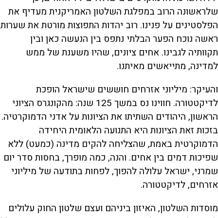
שלראשונה הרוב במפלגת השלטון האמריקנית מעדיף את
הפלסטינים על פנינו. רוב יהדות התפוצות מורטת את שערות
ראשה נוכח הפער הבלתי נתפס בין הנעשה כאן ובין
תקוותיה לגבינו. אחים ציונים, שהיו משענת של ממש
למדינה, מתייאשים מאיתנו.
והעיקר: מיליוני אזרחים חוששים שישראל הופכת
לדיקטטורה. חווינו נס במשך 125 שנה: מהקונגרס הציוני
הראשון, היהודים השתיתו את הציונות על אדני הדמוקרטיה.
בזכות זאת הציונות היא התנועה הלאומית היחידה
הדמוקרטית באמת, שהצליחה להקים מדינה (כמעט) ללא
שפיכות דמים בין אחים. והנה, כמה מופרך, בחסות סדר יום
שמרני, ישראל עלולה להפוך, לפחות בתודעה של מיליוני
אזרחים, לדיקטטורה.
מוסדות השלטון, האיזון ביניהם ועצם שלטון החוק עלולים