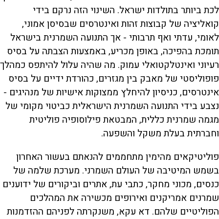
לכת ביותר בתולדות ישראל. השינוי הזה נרקם בידי
קואליציה של קבוצות זהות ואינטרסים שבסיסן אמוני,
לאומי, עדתי ואף תרבותי - אך התנועה השמרנית בישראל
תומכת בהפיכה, באופן מכריע, באמצעות הצבתה על בסיס
רעיוני ואינטלקטואלי עמוק. מה שהיה עלול להיתפס כמהלך
פופוליסטי של מאבק בין מגזרים, כהורדת ידיים על בסיס
אינטרסים, כניסיון להיחלץ ממצוקות אישיות של מנהיגים -
נצבע בידי התנועה השמרנית הישראלית כביטוי מקומי של
מגמה שמרנית כללית, המבטאת פילוסופיה פוליטית
וחברתית בעלת משקל והשפעה.
פוליטיקאים מהימין מתחממים להנאתם בעשור האחרון
בשמש המיטיבה של העולם השמרני. מערכת שלמה של
כנסים, מכוני מחקר, כתבי עת, אתרים וביקורים של ידוענים
שמרנים אמריקנים ואירופים מכשירה את המהלכים
הפוליטיים שלהם. דא עקא, משנקרתה לפניהם ההזדמנות