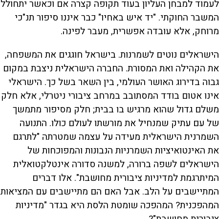
לעמוד למבחן העליון בעוד תקופה קצרה אם וכאשר יתחולל
המשבר החוקתי. "יד איש באחיו" כבר איננו סיפור תנ"כי
מרוחק, אלא עובדה אפשרית, מעבר לפינה.
הישראלים נוטים לשמרנות. בישראל חוגגים את המשפחה,
את הקהילה ואת המסורת. החברה הישראלית ניצבת במקום
גבוה בדירוג האושר העולמי, בין השאר בשל כך. הישראלי
אינו אטום בודד המסתובב במרחב ציבורי ניטרלי, אלא חלק
משלם גדול שהוא מרגיש בו בבית; חלק מסיפור מתמשך
של עם עתיק שמנחיל את מורשתו לעולם כולו. התנועה
השמרנית הישראלית מעידה על עצמה שמטרתה "לתרגם
את האינטואיציות השמרניות הנבונות והמפוכחות של
הישראלים לשפה ברורה, למשנה סדורה אינטלקטואלית
המיתרגמת למדיניות ציבורית מחושבת". אלו דברים
המתיישבים על הלב. אבל האם הם מתיישבים עם המציאות
המהפכנית? המהפכה שומטת הלסת היא בגדר "מדיניות
ציבורית מחושבת"?