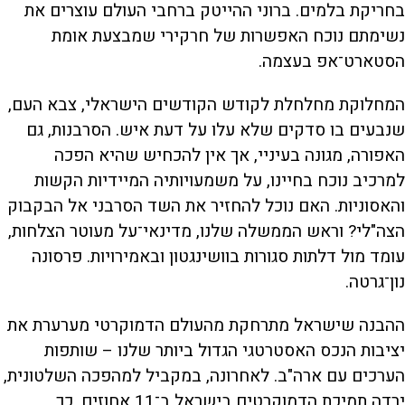
בחריקת בלמים. ברוני ההייטק ברחבי העולם עוצרים את
נשימתם נוכח האפשרות של חרקירי שמבצעת אומת
הסטארט־אפ בעצמה.
המחלוקת מחלחלת לקודש הקודשים הישראלי, צבא העם,
שנבעים בו סדקים שלא עלו על דעת איש. הסרבנות, גם
האפורה, מגונה בעיניי, אך אין להכחיש שהיא הפכה
למרכיב נוכח בחיינו, על משמעויותיה המיידיות הקשות
והאסוניות. האם נוכל להחזיר את השד הסרבני אל הבקבוק
הצה"לי? וראש הממשלה שלנו, מדינאי־על מעוטר הצלחות,
עומד מול דלתות סגורות בוושינגטון ובאמירויות. פרסונה
נון־גרטה.
ההבנה שישראל מתרחקת מהעולם הדמוקרטי מערערת את
יציבות הנכס האסטרטגי הגדול ביותר שלנו – שותפות
הערכים עם ארה"ב. לאחרונה, במקביל למהפכה השלטונית,
ירדה תמיכת הדמוקרטים בישראל ב־11 אחוזים, כך