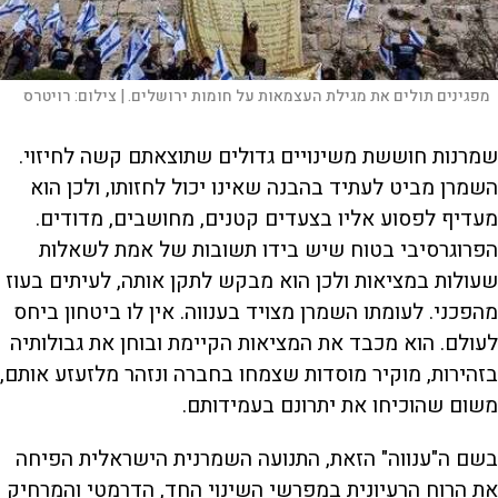
מפגינים תולים את מגילת העצמאות על חומות ירושלים. |
צילום:
רויטרס
שמרנות חוששת משינויים גדולים שתוצאתם קשה לחיזוי.
השמרן מביט לעתיד בהבנה שאינו יכול לחזותו, ולכן הוא
מעדיף לפסוע אליו בצעדים קטנים, מחושבים, מדודים.
הפרוגרסיבי בטוח שיש בידו תשובות של אמת לשאלות
שעולות במציאות ולכן הוא מבקש לתקן אותה, לעיתים בעוז
מהפכני. לעומתו השמרן מצויד בענווה. אין לו ביטחון ביחס
לעולם. הוא מכבד את המציאות הקיימת ובוחן את גבולותיה
בזהירות, מוקיר מוסדות שצמחו בחברה ונזהר מלזעזע אותם,
משום שהוכיחו את יתרונם בעמידותם.
בשם ה"ענווה" הזאת, התנועה השמרנית הישראלית הפיחה
את הרוח הרעיונית במפרשי השינוי החד, הדרמטי והמרחיק