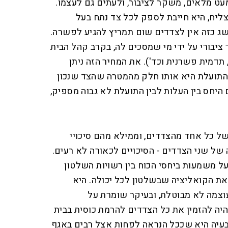
מעט מלאים, משקר לציבור, ולעתים גם לעצמו.
ליח, היא חייבת לספק לכל צד נתח בעל
ג כזה אין לצדדים שום תמריץ להגיע לפשרה.
יבורי על ידי מי שמסכים לה, בקרב קהל הבית
דמית פשרנית וכד'). את המחיר הזה ניתן
התועלת היא אותו חלק מהמטרה שהצד שנכון
יחס בין העלות לבין התועלת לא גבוה מספיק,
ל כל אחד מהצדדים, וממילא מהם סיכויי
ל שני הצדדים - הסיכויים לכאורה לא רעים.
ל משמעות ביחסי הכוח בין רשויות השלטון
את הקואליציה שבשלטון לכל יכולה. היא
וצמה לא מבוטלת, ובעיקר שומרת על
יה להזמין את כל הצדדים להרמת כוסית בבית
בעיה היא שככל הנראה לפחות אצל רבים באגף