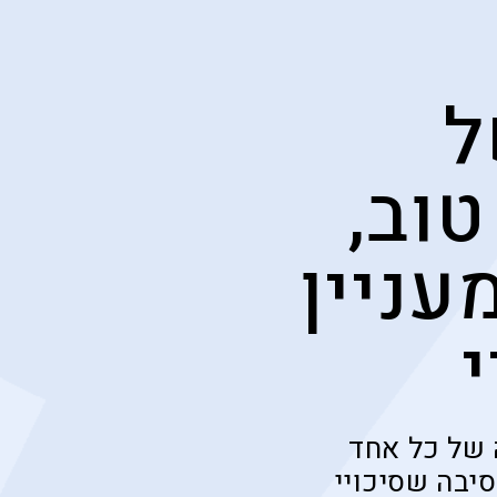
ל
וב,
עניין
 של כל אחד
יבה שסיכויי