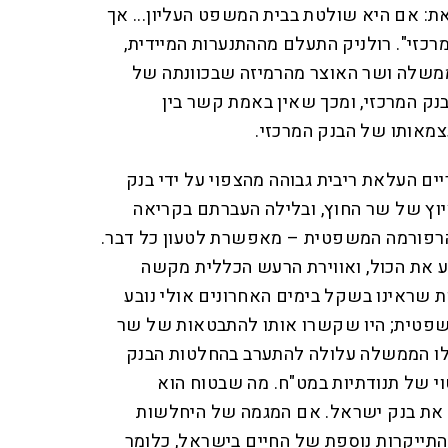
את: אם היא שולטת בבית המשפט העליון... אך
כזי". רולניק התעלם מההתנערות המיידית,
משלה ושר האוצר מהרמיזה שבכוונתה של
 המרכזי, ומכך שאין באמת קשר בין
מאותו של הבנק המרכזי.
ים העלאת ריבית גבוהה מהצפוי על ידי בנק
יוץ של שר החוץ, ובלילה העברתם בקריאה
הרפורמה המשפטית – מאפשרת לטעון כל דבר.
ע את הכול, ואווירת הרעש הכללית מקשה
 שראינו בשקל בימים האחרונים אולי נובע
פטית; היו שקשרו אותו להתבטאות של שר
לו הממשלה עלולה להתערב בהחלטות הבנק
יטוי של תנודתיות במט"ח. מה שבטוח הוא
 את בנק ישראל. אם המגמה של היחלשות
ייקרות נוספת של החיים בישראל, כלומר