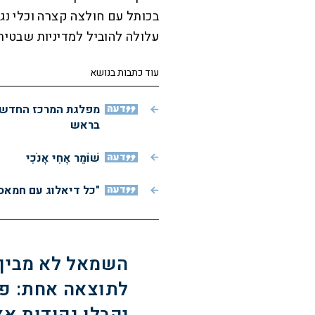
בכותל עם חולצה קצרה וכלי נגי
עלולה להוביל למדיניות שבטית
עוד כתבות בנושא
דעה
מפלגת המרכז החדשה:
בראש
דעה
שׁוֹמֵר אָחִי אָנֹכִי
דעה
"כל דיאלוג עם חמאס
השמאל לא מבין 
לתוצאה אחת: פס