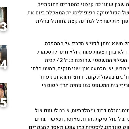
שבין שינוי כה קיצוני בהסדרים החוקתיים
ה של הפוליטיקה הפופוליסטית המאכלת כיום את
פוך את ישראל למדינה קצת פחות ליברלית
3
ל משא ומתן לפני שהכריז על המהפכה
ו לא בחן הצעות פשרה ולא חתר להסכמות
4
לפני שכפה עלינו חוקה כגיגית. העילוי המשפטי שהוצנח בגיל 42 לבית
חדש, יש מכמעט אין. שני חוקים, כמעט בלתי
ח"כים בפעולת קומנדו חצי חשאית, ניפחו
ירי בית המשפט כמו פחית תרד לפופאי
5
ית נטולת כבוד וממלכתיות, שבה לשונם של
 של פוליטיקת זהויות מאוסה, וכאשר שרים
ק פונדמנטליסטיות כמו עונש מאסר למבקרים