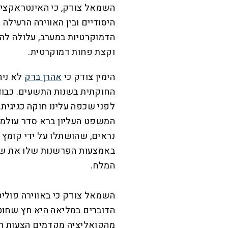
השמאל צודק, כי האינטראקציה 
היסודיים ובין האווירה הרעיל
הדמוקרטיות במערב, עלולה לה
וקצת פחות דמוקרטית.
הימין צודק כי
אהרן ברק
לא ניה
החוקתית בשנות התשעים. כבוד
המשפט העליון ברא סדר עולמי 
נראים, שהושתלו על ידי קומץ 
באמצעות הפרשנות שלו את שר
המלח.
השמאל צודק כי באווירה פוליט
הדוברים במליאה היא חץ שחוט
מהקואליציה מקדמים הצעות חו