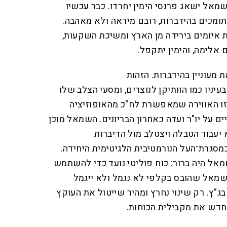
ל ישאג פרנסי הימין יחרדו. כבר עכשיו
 תומכים בהידברות, רובם מיראה ולא מאהבה.
ת איומים בירידה מן הארץ ומשיכת השקעות,
אלימה, והימין יתקפל.
מעוניין בהידברות. הזהות
יניו כמו הוותיקן לנוצרים, ומסעי הצלב שלו
זו האווירה שמאפשרת לח"כ מהאופוזיציה
ם על יו"ר ועדה כאחרון הבריונים. השמאל מוכן
יעבור הטבלה ויצטלב מול הדיברות
כמסגרת־העל הנורמטיבית הלגיטימית היחידה.
אל היה ברור: כוח פוליטי נועד כדי להשתמש
שמאל שהובס בקלפי לא נגמל ולא ייגמל
ג"ץ. רק שינוי נחרץ ומהיר שייטול את העוקץ
דש את מקבילית הכוחות.