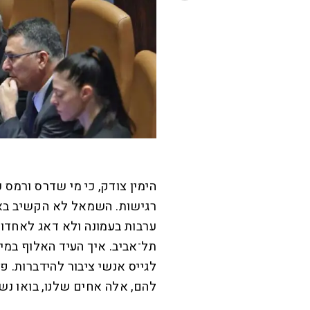
הימין צודק, כי מי שדרס ורמס 
רגישות. השמאל לא הקשיב באו
ערבות בעמונה ולא דאג לאחד
תל־אביב. איך העיד האלוף במיל’
לגייס אנשי ציבור להידברות. פנ
להם, אלה אחים שלנו, בואו נשב 