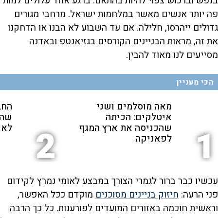
בנפש וברכוש צפוי להיות בהתאם. ברגע אחד עלולים למות
פה יותר אנשים מאשר במלחמות ישראל. מרחבי מגורים
גדולים ייהרסו, חלילה. אם עד השבוע לא הבנו או הדחקנו
את זה, מראות הבניינים הקורסים בגזיאנטפ ובאדנה
מסייעים לנו מאוד להבין.
הכי מעניין
מאה מוסלמים ושני
החב
איטלקים: הכיתה
שהת
שהכניסה את ארץ המגף
לאנ
2
1
לפאניקה
עכשיו כבר ברור לגמרי הצורך במבצע לאומי נמרץ לקידום
פני הרעה:
חיזוק בניינים מסוכנים
מוקדם ככל האפשר,
וראשית חוכמה באזורים המועדים לפורענות. כל כך הרבה