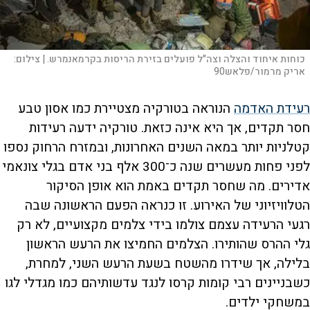
כוחות איחוד והצלה וצה"ל פועלים בזירת הריסות בקרמאנמרש. |
צילום:
אריק מרמור/פלאש90
רעידת האדמה
הנוראה בטורקיה מצטיירת כמו אסון טבע
חסר תקדים, אך היא אינה כזאת. טורקיה ידעה רעידות
קטלניות יותר במאה השנים האחרונות, ובמזרח הרחוק נספו
לפני פחות מעשרים שנה כ־300 אלף בני אדם בגלי צונאמי
אדירים. מה שחסר תקדים באמת הוא אופן הסיקור
הטלוויזיוני של האירוע. זו כנראה הפעם הראשונה שבה
רגעי הרעידה עצמם צולמו בידי צלמים מקצועיים, לא רק
גלי ההרס שהותירו. הצלמים החמיצו את הרעש הראשון
בלילה, אך שידרו מהשטח בשעת הרעש השני, למחרת,
כשבניינים רבי קומות קרסו לנגד עדשותיהם כמו מגדלי לגו
במשחקי ילדים.