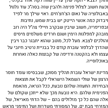
והולך לצבא - הקול שלך עדיין שווה לקול אחד בקלפי,
וכעת חשוב לצלול פנימה ולהבין שזה בסה"כ עוד גלגול
באבולוציה של נאום הצ'חצ'חים. ראוי שילך מר לפיד
ויבדוק כמה אנשי הייטק יש בבית שמש, נתיבות
ובפריפריה, חשוב שיבין שבקרב חיילי צה"ל היה רוב
מובהק למפלגות הימין ושגם חרדים משלמים מיסים
והולכים לצבא. מעל לכל, מוטב שהוא יתבגר כבר ויבין
שהדרך לבלפור עוברת קודם כל בבניית נרטיב חיובי על
עצמו ולא בהקטנה ורדיפה של קבוצות כאלה ואחרות
באוכלוסייה.
מדינת ישראל עוברת תהליך מסוכן, שבבסיסו עומד חוסר
הרצון של שולי השמאל הישראלי לקבל את תוצאות
הבחירות. התעוזה שלהם נובעת, ככל הנראה, מהאמת
הפנימית שלהם. היא נובעת מכך שלא ייתכן שקולם של
אלה שהם כל כך מזלזלים בהם – של הדתי מאריאל, של
המזרחי מבת ים, של המסורתי משדרות ושל התימני מראש