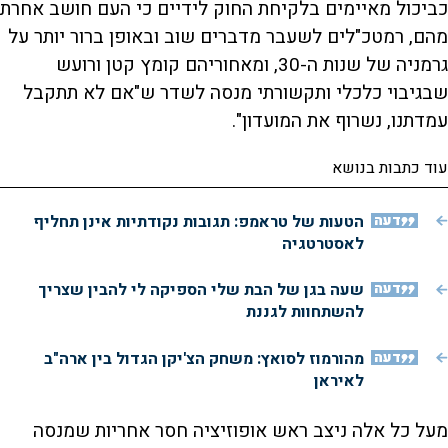
כביכול מאיימים בלקיחת החוק לידיים כי העם חושב אחרת
מהם, רמטכ"לים לשעבר מדברים שוב ובאופן ברור יותר על
גרמניה של שנות ה-30, ומאחוריהם קומץ קטן ורועש
שבגיבוי כלכלי ותקשורתי מנסה לשדר ש"אם לא תתקבל
עמדתנו, נשרוף את המועדון".
עוד כתבות בנושא
דעה
הטעות של טראמפ: תגובות נקודתיות אינן תחליף
לאסטרטגיה
דעה
שעה בגן של הבת שלי הספיקה לי להבין שצריך
להשתחוות לגננת
דעה
מהורמוז לסואץ: משחק הצ'יקן הגדול בין ארה"ב
לאיראן
מעל כל אלה ניצב ראש אופוזיציה חסר אחריות שמנסה