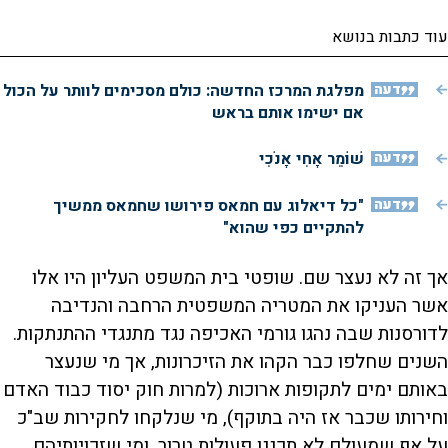
עוד כתבות בנושא
דעה
מפלגת המרכז החדשה: כולם מסכימים לוותר על הכול
אם ישימו אותם בראש
דעה
שׁוֹמֵר אָחִי אָנֹכִי
דעה
"כל דיאלוג עם חמאס פירושו שחמאס ממשיך
להתקיים כפי שהוא"
אך זה לא נעצר שם. שופטי בית המשפט העליון היו אלו
אשר העניקו את המטריה המשפטית הרחבה והנדיבה
לדורסנות שבה נהגו גורמי האכיפה נגד מתנגדי ההתנתקות.
השנים שחלפו כבר הקהו את הזיכרונות, אך מי שנעצר
באותם ימים לתקופות ארוכות (למרות חוק יסוד כבוד האדם
וחירותו שכבר אז היה בתוקף), מי שנלקחו לחקירות שב"כ
על אף שמעולם לא תכננו פעולות טרור, ומי שזכויותיהם