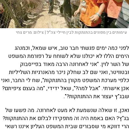
עימותים בין מפונים בהתנתקות לבין חיילי צה''ל |
צילום:
מרים צחי
לפני כמה ימים פגשתי חבר טוב, איש שמאל, וכמנהג
הימים הללו לא יכולנו שלא לשוחח על רפורמת המשפט
של השר לוין. "אני לאחרונה הרבה מאוד בפייסבוק
ובטוויטר, ואני שם לב שחלק ניכר מהאנרגיות השליליות
כלפי מערכת המשפט מקורן בהתנתקות", שח לי החבר, ואני
אכן אישרתי. "אבל למה?", שאל ידידי, "מה בעצם ציפיתם?
שבג"ץ יעצור את ההתנתקות?".
ואכן, זו שאלה שנשמעת לא מעט לאחרונה. מה פשעו של
בג"ץ? האם באמת היה זה מתפקידו לבלום את ההתנתקות?
הרי דווקא מי שסבורים שבית המשפט העליון איננו רשאי