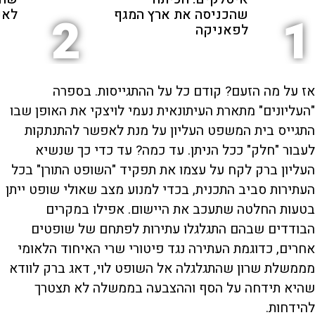
שהכניסה את ארץ המגף
לאנ
2
1
לפאניקה
אז על מה הזעם? קודם כל על ההתגייסות. בספרה
"העליונים" מתארת העיתונאית נעמי לויצקי את האופן שבו
התגייס בית המשפט העליון על מנת לאפשר להתנתקות
לעבור "חלק" ככל הניתן. עד כמה? עד כדי כך שנשיא
העליון ברק לקח על עצמו את תפקיד "השופט התורן" בכל
העתירות סביב התכנית, בכדי למנוע מצב שאולי שופט ייתן
בטעות החלטה שתעכב את היישום. אפילו במקרים
הבודדים שבהם התגלגלו עתירות לפתחם של שופטים
אחרים, כדוגמת העתירה נגד פיטורי שרי האיחוד הלאומי
מממשלת שרון שהתגלגלה אל השופט לוי, דאג ברק לוודא
שהיא תידחה על הסף וההצבעה בממשלה לא תצטרך
להידחות.