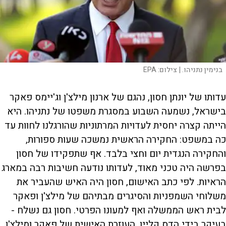
בנימין נתניהו. |
צילום:
EPA
עדותו של יונתן חסון, נהגם של ארנון מילצ'ן וג'יימס פאקר
בישראל, נשמעה השבוע במסגרת משפטו של נתניהו. היא
הייתה קצרה יחסית לעדויות המרתוניות שהורגלנו לחוות עד
כה במשפט: החקירה הראשית נמשכה שעות ספורות,
והחקירה הנגדית יום וחצי בלבד. אף שתפקידו של חסון
בפרשה היה טכני מאוד, לעדותו נודעה חשיבות רבה במארג
הראיות. לפי כתב האישום, חסון היה האיש שהעביר את
משלוחי השמפניות והסיגרים מבתיהם של מילצ'ן ופאקר
לבית ראש הממשלה ואף למעונו הפרטי. חסון גם נשלח -
בעיקר בידי הדס קליין, העוזרת האישית של פאקר ומילצ'ן