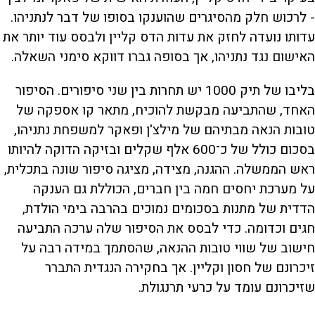
- לרכוש חלק מהסיגרים שהוענקו בסופו של דבר לנתניהו.
עדותו נועדה לחזק את עדות הדס קליין ולבסס עוד יותר את
האישום נגד נתניהו, אך בסופה גברו דווקא סימני השאלה.
בליבו של תיק 1000 יש תחרות בין שני סיפורים. הסיפור
האחד, שהתביעה מבקשת להוכיח, מתאר קו אספקה של
טובות הנאה מבתיהם של מילצ'ן ופאקר למשפחת נתניהו,
בסכום כולל של כ־600 אלף שקלים ובזיקה הדוקה להיותו
ראש הממשלה. ההגנה, מצידה, מציגה סיפור שונה בתכלית,
על מערכת יחסים חמה בין חברים, הכוללת גם הענקה
הדדית של מתנות בסכומים נמוכים בהרבה בימי הולדת,
חגים וכדומה. כדי לבסס את הסיפור שלה ערכה התביעה
חישוב של שווי טובות ההנאה, שהסתמך במידה רבה על
זיכרונם של חסון וקליין. אך בחקירה הנגדית התברר
שזיכרונם עומד על כרעי תרנגולת.