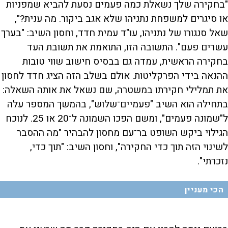
"בחקירה שלך נשאלת כמה פעמים נסעת להביא שמפניות
או סיגרים למשפחת נתניהו שלא אגב ביקור. מה ענית?",
שאל סנגורו של נתניהו, עו"ד עמית חדד, וחסון השיב: "בערך
עשרים פעם". התשובה הזו, התואמת את תשובת העד
בחקירה הראשית, עמדה גם בבסיס חישוב שווי טובות
ההנאה בידי הפרקליטות. אולם בשלב הזה הציג חדד לחסון
את תמלילי חקירתו במשטרה, שם נשאל את אותה השאלה:
בתחילה הוא השיב "פעמיים־שלוש", בהמשך המספר עלה
ל"שמונה פעמים", ומשם הפכו השמונה ל־20 או 25. לנוכח
הגילוי ביקש השופט בר־עם מחסון להבהיר "מה ההסבר
לשינוי הזה תוך כדי החקירה", וחסון השיב: "תוך כדי,
נזכרתי".
הכי מעניין