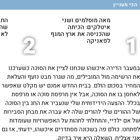
הכי מעניין
מאה מוסלמים ושני
החב
איטלקים: הכיתה
שהת
שהכניסה את ארץ המגף
לאנ
2
1
לפאניקה
במעבר הדירה איכשהו שכחנו לציין את הסוכה כשערכנו
את הרשימה מול המובילים, מה שגרר מבט נזעף והעלאת
המחיר בסכום הולם. בבית החדש אמנם יש מקלט שאפשר
לאחסן בו את הסוכה, אבל אין מרפסת סוכה או מרפסת
בכלל. ההצעה הידידותית שלי שנעביר את החג בין הסוכה
של ההורים שלי להורים שלה לא עברה את מבחן הסבירות
של אם ילדיי, והתחלתי לתהות על האפשרויות שעומדות
לפתחנו. כולם פה בשכונה מסתדרים איכשהו, ידעתי, אז גם
אני אצליח. השאלה היא איך בדיוק.