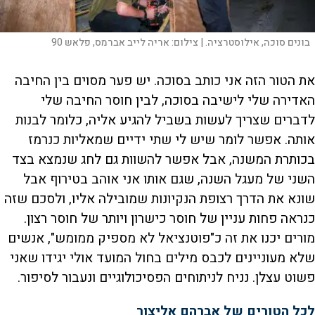
בונים סוכה, אילוסטרציה. |
צילום:
אריה לייב אברמס, פלאש 90
את הטור הזה אני כותב בסוכה. יש פער מסוים בין החיבה
האדירה שלי לישיבה בסוכה, לבין חוסר החיבה שלי
לדברים שצריך לעשות בשביל להגיע אליה, כלומר לבנות
אותה. אפשר לומר שיש לי שתי ידיים שמאליות כנרמז
בכותרת המשנה, אבל אפשר להשוות גם לחג שנמצא בצד
השני של מעגל השנה, שגם אותו אני אוהב בטירוף אבל
שונא את הדרך רצופת הנקיונות שמובילה אליו, ולסכם שזה
כנראה פחות עניין של חוסר כישרון ויותר של חוסר רצון.
מורים יכנו את זה כ"פוטנציאל לא מספיק ממומש", אנשים
שלא מעוניינים לכבס מילים בחול המועד אולי יגידו שאני
פשוט עצלן. נניח לניתוחים הפסיכולוגיים ונעבור לסיפור.
לכל הטורים של אברהם אליצור