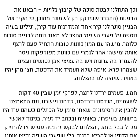
וכך התחלנו לבנות סוכה של קיבוץ גלויות – הבאנו את
הדפנות (התברר שנזדקק רק לשמונה מתוכן, כי הקיר של
הבניין סוגר לנו קיר אחד והמדרגות עוד קיר), וגילינו בעיה
נוספת על פערי השפה: החצר לא מאוד נוחה לבניית סוכות.
כלומר, מישהו עם המון כוונות טובות התחיל פעם לרצף
אותה ומישהו אחר לגמרי עם כוונות מפוקפקות ניסה
להעמיד בה ערוגות ויש בה עציצי אבן נטושים ועצים
שצמחו פרא. איפה שלא תעמיד את הדפנות, חצי מהן יהיו
באוויר. שיהיה לנו בהצלחה.
חמש פעמים ירדנו לחצר, לפרקי זמן שבין 40 דקות
לשעתיים, הנדסנו ודרדסנו, קדחנו ויישרנו, וגם התאמצנו
להבין את הסימונים שאחי סימן על הכתלים כשהם עוד היו
ברשותו, בעיפרון, באותיות ובכתב יד זעיר. בניגוד לאנשי
מגדל בבל בזמנו, הצלחנו לבקש זה מזה פטיש או להחזיק
את הדופן או להביא ברגים בלי שפערי השפה יפיצו אותנו