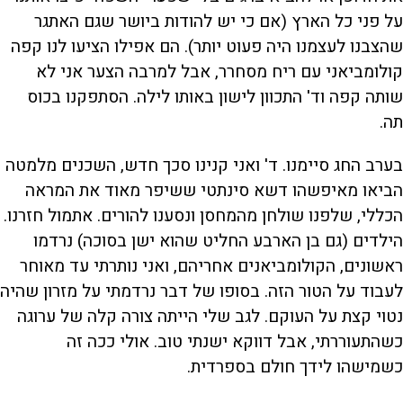
על פני כל הארץ (אם כי יש להודות ביושר שגם האתגר
שהצבנו לעצמנו היה פעוט יותר). הם אפילו הציעו לנו קפה
קולומביאני עם ריח מסחרר, אבל למרבה הצער אני לא
שותה קפה וד' התכוון לישון באותו לילה. הסתפקנו בכוס
תה.
בערב החג סיימנו. ד' ואני קנינו סכך חדש, השכנים מלמטה
הביאו מאיפשהו דשא סינתטי ששיפר מאוד את המראה
הכללי, שלפנו שולחן מהמחסן ונסענו להורים. אתמול חזרנו.
הילדים (גם בן הארבע החליט שהוא ישן בסוכה) נרדמו
ראשונים, הקולומביאנים אחריהם, ואני נותרתי עד מאוחר
לעבוד על הטור הזה. בסופו של דבר נרדמתי על מזרון שהיה
נטוי קצת על העוקם. לגב שלי הייתה צורה קלה של ערוגה
כשהתעוררתי, אבל דווקא ישנתי טוב. אולי ככה זה
כשמישהו לידך חולם בספרדית.