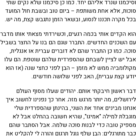
וסיכמנו שנרד אליהם יחד. כמו כן סיכמנו שלא נקים שתי
סוכות, אלא אחת משותפת – ביום טוב ובשבת חול המועד
בכל מקרה תכננו לנסוע, ובשאר הזמן נתגבש קצת, מה יש.
הוא הקדים אותי בכמה רגעים, וכשירדתי מצאתי אותו מדבר
עם השכנים החדשים. התברר שגם הם בנו על החצר בשביל
סוכה. כמו כן התברר שהם לא דוברים עברית או אנגלית,
אבל יש לציין לשבחם שהספרדית שלהם שוטפת. הם עלו
מקולומביה ממש לא מזמן – הבן לפני כחצי שנה (אז הוא
יודע קצת עברית), האב לפני שלושה חודשים.
דבר ראשון חיבקתי אותם. יהודים שעלו מסוף העולם
לירושלים, מה יותר מרגש מזה. אחר כך נפנינו לחשוב איך
אנחנו מבינים אחד את השני, בהינתן שהספרדית שלי
מוגבלת למילה "אמיגו", שהיא חשובה בהחלט אבל לא
מספיק טובה כדי לבנות סוכה שלמה. אבל הסתבר שהם
כבר מתורגלים: הבן שלף גוגל תרגום והורה לי להקליט את