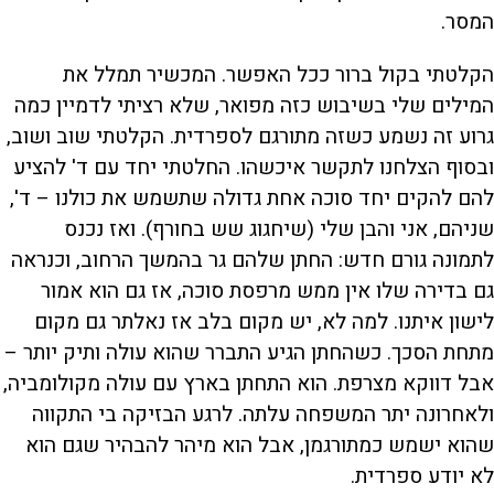
המסר.
הקלטתי בקול ברור ככל האפשר. המכשיר תמלל את
המילים שלי בשיבוש כזה מפואר, שלא רציתי לדמיין כמה
גרוע זה נשמע כשזה מתורגם לספרדית. הקלטתי שוב ושוב,
ובסוף הצלחנו לתקשר איכשהו. החלטתי יחד עם ד' להציע
להם להקים יחד סוכה אחת גדולה שתשמש את כולנו – ד',
שניהם, אני והבן שלי (שיחגוג שש בחורף). ואז נכנס
לתמונה גורם חדש: החתן שלהם גר בהמשך הרחוב, וכנראה
גם בדירה שלו אין ממש מרפסת סוכה, אז גם הוא אמור
לישון איתנו. למה לא, יש מקום בלב אז נאלתר גם מקום
מתחת הסכך. כשהחתן הגיע התברר שהוא עולה ותיק יותר –
אבל דווקא מצרפת. הוא התחתן בארץ עם עולה מקולומביה,
ולאחרונה יתר המשפחה עלתה. לרגע הבזיקה בי התקווה
שהוא ישמש כמתורגמן, אבל הוא מיהר להבהיר שגם הוא
לא יודע ספרדית.