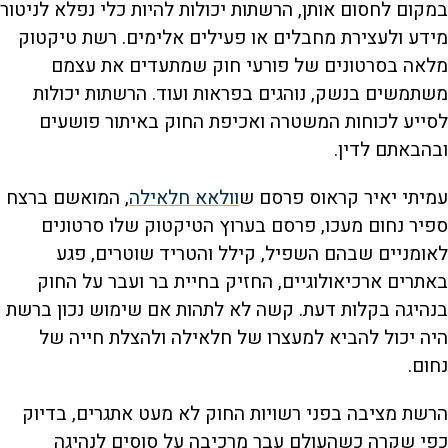
במקום לחסום אותן, הרשתות יכולות להיות כלי נפלא לניטור
מידע ולעצירת מחבלים או פעילים אלימים. רשת טיקטוק
מלאה בסרטונים של פורעי חוק שמתעדים את עצמם
משתמשים בנשק, נוהגים בפראות ועוד. הרשתות יכולות
לסייע לכוחות המשטרה ואכיפת החוק באיתור פושעים
ובהבאתם לדין.
עמיתי יאיר קראוס פרסם ש
וולאא חלאילה
, המואשם ברצח
ספיר נחום מעכו, פרסם בערוץ הטיקטוק שלו סרטונים
לאומניים שבהם השפיל, קילל והטריד שוטרים, פגע
באתרים ארכיאולוגיים, החזיק בחיית בר ועבר על החוק
בנהיגה בקלות דעת. קשה לא לתהות אם שימוש נכון ברשת
היה יכול להביא למעצרו של חלאילה ולהצלת חייה של
נחום.
הרשת מציבה בפני רשויות החוק לא מעט אתגרים, בדיוק
כפי שקרה כשהעולם עבר מרכיבה על סוסים לנהיגה