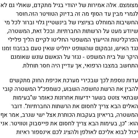
מצומצם. אלה אמירות של יהודי בגיל מתקדם, שאולי גם לא
לגמרי מבין עד הסוף מה זה בדיוק הטוויטר הזה.חוסר
החשיבות המוחלט בציוציו של בינשטיין גלוי וברור לכל מי
שיודע מעט על הרשתות החברתיות. ובכל זאת, המשטרה,
הפרקליטות והייעוץ המשפטי החליטו לקיים הליך פלילי
נגד האיש, ובמקום שהשופט יחליט שאין טעם בבזבוז זמנו
היקר של בית המשפט - נגזר על הנאשם עונש שאומנם
התחשב במצבו הרפואי, אך עדיין היה חסר תוחלת.
עדות נוספת לכך שבכירי מערכת אכיפת החוק מתקשים
להבין את הרשת נחשפה השבוע, כשמפכ"ל המשטרה קובי
שבתאי צוטט בשער ידיעות אחרונות כאומר ש"בעימות
האלים הבא צריך לחסום את הרשתות החברתיות". דובר
המשטרה, בריאיון בעקבות הכותרת אצל ישי שנרב, אמר אף
הוא: "כן, בעימות הבא צריך לחסום את פייסבוק וטוויטר. אני
יכול לבוא אליכם לאולפן ולהציג לכם אינספור ראיות