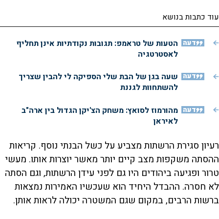
עוד כתבות בנושא
דעה
הטעות של טראמפ: תגובות נקודתיות אינן תחליף
לאסטרטגיה
דעה
שעה בגן של הבת שלי הספיקה לי להבין שצריך
להשתחוות לגננת
דעה
מהורמוז לסואץ: משחק הצ'יקן הגדול בין ארה"ב
לאיראן
רעיון סגירת הרשתות מצביע על כשל הבנתי נוסף. קריאות
ההסתה משקפות מצב קיים יותר מאשר יוצרות אותו. מעשי
טרור ופגיעה ביהודים היו גם לפני עידן הרשתות, וגם הסתה
לא חסרה. ההבדל היחיד הוא שעכשיו האמירות נמצאות
ברשות הרבים, במקום שגם המשטרה יכולה לראות אותן.