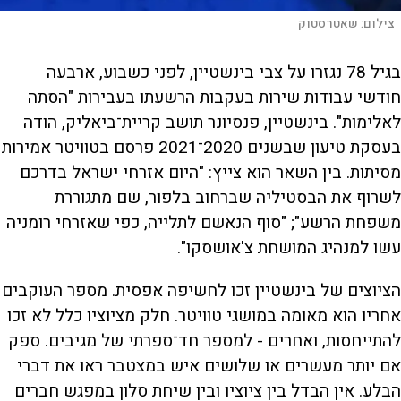
צילום:
שאטרסטוק
בגיל 78 נגזרו על צבי בינשטיין, לפני כשבוע, ארבעה
חודשי עבודות שירות בעקבות הרשעתו בעבירות "הסתה
לאלימות". בינשטיין, פנסיונר תושב קריית־ביאליק, הודה
בעסקת טיעון שבשנים 2020־2021 פרסם בטוויטר אמירות
מסיתות. בין השאר הוא צייץ: "היום אזרחי ישראל בדרכם
לשרוף את הבסטיליה שברחוב בלפור, שם מתגוררת
משפחת הרשע"; "סוף הנאשם לתלייה, כפי שאזרחי רומניה
עשו למנהיג המושחת צ'אושסקו".
הציוצים של בינשטיין זכו לחשיפה אפסית. מספר העוקבים
אחריו הוא מאומה במושגי טוויטר. חלק מציוציו כלל לא זכו
להתייחסות, ואחרים - למספר חד־ספרתי של מגיבים. ספק
אם יותר מעשרים או שלושים איש במצטבר ראו את דברי
הבלע. אין הבדל בין ציוציו ובין שיחת סלון במפגש חברים