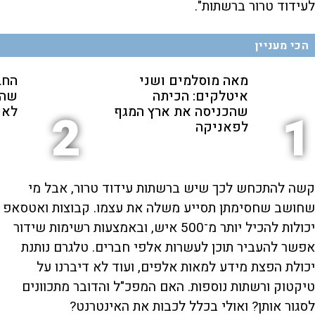
לעידוד טרור ברשתות".
הכי מעניין
מאה מוסלמים ושני
החב
איטלקים: הכיתה
שהת
שהכניסה את ארץ המגף
לאנ
2
1
לפאניקה
קשה להתכחש לכך שיש ברשתות עידוד טרור, אבל מי
שחושב שחסימתן תסייע משלה את עצמו. קבוצות ואטסאפ
יכולות להכיל יותר מ־500 איש, ובאמצעות רשימות שידור
אפשר להעביר תוכן לעשרות אלפי חברים. טלגרם נותנת
יכולת הפצת מידע למאות אלפים, ועוד לא דיברנו על
טיקטוק ורשתות נוספות. האם המפכ"ל והדובר מתכוונים
לסגור אותן? ואולי בכלל לכבות את האינטרנט?