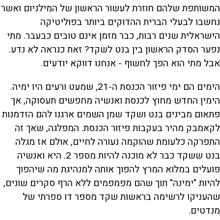
המשותפת שלהם חוזרת לעשור הראשון של המילניום ואשר
נחשבו לבעלי הברית ההדוקים ביותר בפוליטיקה
הישראלית שנים רבות, כבר מזמן אינם טובים כבעבר. מתי
נפער הסדק הראשון בין בנט לשקד? זאת כנראה לא נדע.
אבל מתי הוא הפך לחשוף - אנחנו דווקא יודעים.
הימים הם ימי פיזור הכנסת ה-21, שמעט ורעים היו ימיה.
הימין החדש מחוץ לכנסת ואנשיה מחפשים תעסוקה, אך
פתאום מבינים בנט ושקד שמן השמים ארגנו להם הזדמנות
לקאמבק מהיר בעקבות פיזור הכנסת. המפלגה, שאך זה
התפרקה כלעומת שהוקמה נעורה לחיים, אולם אז מגלה
בנט ששקד כבר לא מוכנה להיות מספר 2. היא ואנשיה
פועלים במלוא המרץ להפוך אותה למנהיגת מה שיהפוך
להיות "ימינה" תוך שהם מפמפמים ללא הרף סקרים שונים,
שהעניקו לרשימה בראשות שקד מספר דו ספרתי של
מנדטים.