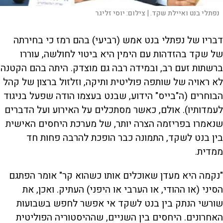
נפתלי בנט ואיילת שקד. |
צילום:
יוסי זליגר
דבריו של נפתלי בנט אמש (רביעי) בהם רמז כי בחירתה
של שקד בהזדהות עם הימין היא ביטוי לחולשה, עוררו
ברשתות זעם רב, ובמידה רבה גם מוצדק. היתה בהם הקטנה
לא ראויה של שותפה פוליטית ותיקה, וזלזול ברצון של קהל
הבוחרים (ה"בייס" הידוע, שבנט בעצמו הודה שפעל בניגוד
לעמדותיו). אולם, כאשר מסתכלים על האירוע ועל הדברים
שנאמרו בפריזמה הצרה יותר, של מערכת היחסים האישית
בין בנט לשקד, התמונה כבר הופכת להרבה פחות חד
ממדית.
"נקמה היא מעדן שאוכלים אותו כשהוא קר" אומר הפתגם
הסיני (או ההודי, או הערבי או היפני) העתיק. ואכן, את
שורשי הנתק בין בנט לשקד אי אפשר לחפש בשבועות
האחרונים. היחסים בין השניים, שההיסטוריה הפוליטית