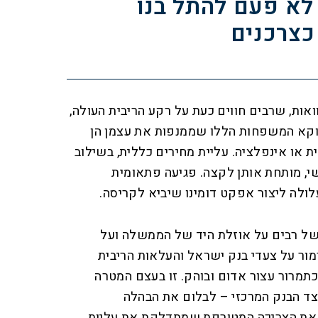
לא פעם להתל בנו
כצרכנים
אות, שרבים חווים כעת על רקע הריבית העולה,
ווקא המשפחות הללו שממנפות את עצמן הן
ת או אינפלציה. עליית מחירים כללית, בשילוב
י, מותחת אותן לקצה. פגיעה פתאומית
לולה ליצור אפקט דומינו שיביא לקריסה.
ל רבים על אוזלת היד של הממשלה ועל
מור על צעדי בנק ישראל והעלאות הריבית
תמרור עצור אדום ובוהק. זו בעצם המטרה
ד הבנק המרכזי – לבלום את הבהלה
 את הצריכה המטורפת שמתדלקת את עליות