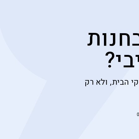
חנות
י?
י הבית, ולא רק