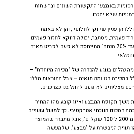
סומות באמצעי התקשורת השונים וברשתות
מנויות שלא יחזרו.
ו הן עניין שיווקי לחלוטין, והן לא באמת
ת חד־פעמית, מסתבר, יכולה דווקא לחזור פעמים
רבות במהלך השנה, והבטחה ל"עד 70% הנחה" מתייחסת לא פעם לפריט מאוד
המלאי.
מה נהלים בנוגע להגדרה של "מכירה מיוחדת" –
במכירה הזו ומה תנאיה – אבל ההוראות הללו
רכם מצליחים לא פעם להתל בנו כצרכנים.
ת משך תקופת המבצע ואינו קובע מהו המחיר
מה הסכום הנוכחי אטרקטיבי. כך למשל עשויים
לספר לנו ש"הורדנו את המחיר מ־200 ל־100 שקלים", אבל מתברר שהמוצר
200 שקלים. או תווית המבשרת על "מבצע", שלמעשה