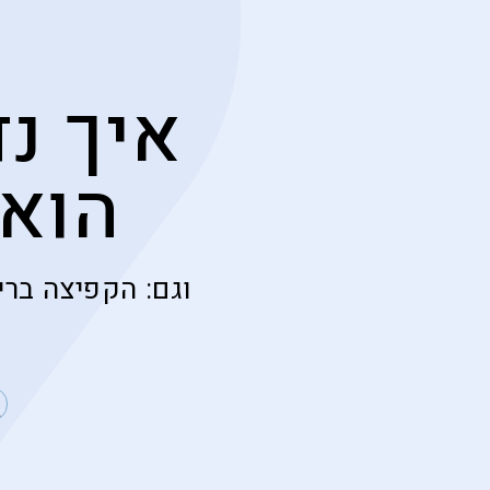
איך נ
הוא
וגם: הקפיצה ברי