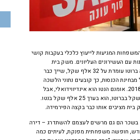
 המשפחות המגיעות לייעוץ כלכלי בעקבות קושי
מנות עם העשירונים העליונים. משק בית
שהכנסתו מכל מקורות ההכנסה ברוטו עומדת על 32 אלף שקל, שייך כבר
מבחינת הכנסות, כך קובעים נתוני הלשכה
המרכזית לסטטיסטיקה לשנת 2018. אומנם הנטו הוא אינדיווידואלי, אבל
בחישוב גס, סכום של 32 אלף שקל בברוטו, הוא בערך 25 אלף שקל בנטו.
ם בשכר הם גם מרשים לעצמם להשתדרג – דירה
ב חדש, חופשה משפחתית מפנקת, לעיתים כמה