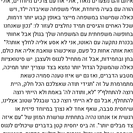
איתם והם מצערים מאוד, אולי אח עם צרכים מיוחדים, אולי
הורה עם בעיה מיוחדת, אולי משפחה שאיבדה ילד, ויש
כאלה שמישהו במשפחה מייצר באופן קבוע יותר דרמות,
שכל האחים והגיסים תמיד נחלצים לעזור לו: "נכון שאנחנו
בחופשה משפחתית עם המשפחה שלך בגולן אבל אחותי
בכנרת נתקעה עם האוטו, אני לא אסע אליה לחלץ אותה?"
זאת אותה אחות כל פעם, שאיכשהו שואבת אליה את כולם,
בחן ובחמידות, אבל זה מתחיל לנגוס ולעצבן. יש סיטואציות
כאלה שהמשקל הגדול יותר נמצא בצד שצריך יותר תמיכה,
מטבע הדברים, ואז גם יש איזו טענה סמויה כשאת
מתמרמרת על זה "תגידי תודה שאצלכם הכל חלק, היית
רוצה להתחלף"? "לא, ותודה לה' באמת ולא הייתי רוצה
להתחלף, אבל גם לא הייתי רוצה כבר שבגלל שטוב אצלינו,
שיחסית סבבה, שאף אחד לא נצרך במיוחד פיזית או
רגשית אז אנחנו נהיה בתחתית שרשרת המזון של "עם איזה
צד מבלים יותר". זה ביס יחסית קטן בדברים שיכולים לנגוס