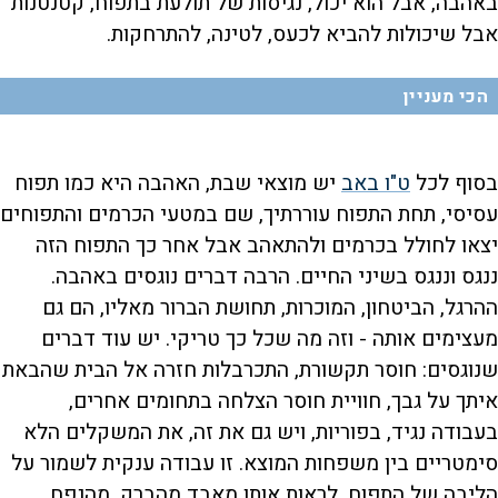
באהבה, אבל הוא יכול, נגיסות של תולעת בתפוח, קטנטנות
אבל שיכולות להביא לכעס, לטינה, להתרחקות.
הכי מעניין
בסוף לכל
ט"ו באב
יש מוצאי שבת, האהבה היא כמו תפוח
עסיסי, תחת התפוח עוררתיך, שם במטעי הכרמים והתפוחים
יצאו לחולל בכרמים ולהתאהב אבל אחר כך התפוח הזה
ננגס וננגס בשיני החיים. הרבה דברים נוגסים באהבה.
ההרגל, הביטחון, המוכרות, תחושת הברור מאליו, הם גם
מעצימים אותה - וזה מה שכל כך טריקי. יש עוד דברים
שנוגסים: חוסר תקשורת, התכרבלות חזרה אל הבית שהבאת
איתך על גבך, חוויית חוסר הצלחה בתחומים אחרים,
בעבודה נגיד, בפוריות, ויש גם את זה, את המשקלים הלא
סימטריים בין משפחות המוצא. זו עבודה ענקית לשמור על
הליבה של התפוח, לראות אותו מאבד מהברק, מהנפח,