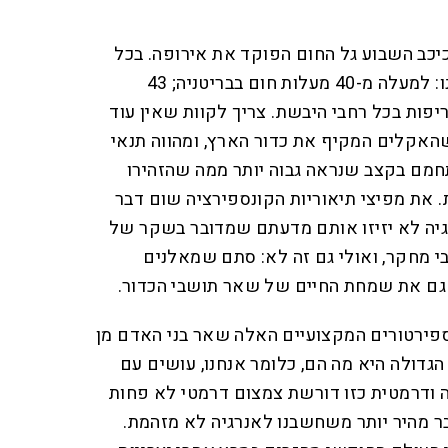
יכב השבוע גל החום הפוקד את אירופה. בכל
זאת מדובר בשיאים שלא הכרנו: למעלה מ-40 מעלות חום בבריטניה; 43
יפות בכל רחבי היבשת. צריך לקוות שאין עוד
אקלים המקיף את כדור הארץ, ומהווה תנאי
מתחמם בקצב שנראה גבוה יותר ממה שהזהירו
 את מפיצי תיאוריות הקונספירציה שום דבר
 מעלות בנורבגיה לא יזיזו אותם מדעתם שמדובר בשקר של
י מחקר, ואולי גם זה לא: סתם שמאלנים
גם את שמחת החיים של שאר תושבי הכדור.
פירטורים המקצועיים האלה שאר בני האדם מן
גדולה היא מה הם, כלומר אנחנו, עושים עם
ה ודרמטית כזו דורשת צמצום דרמטי לא פחות
 מהיר יותר משחשבנו לאנרגיה לא מזהמת.