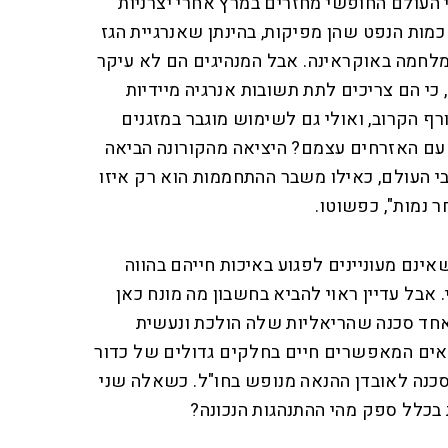
י העולם החופשי מחזרים במרץ אחרי יצרניות
כמות הנפט שהן מפיקות, בהינתן שאנרגיית הגז
מלחמה באוקראינה. אבל המנהיגים הם לא עיקר
כי הם צריכים לתת תשובות אנרגיה מיידיות
 הקרוב, ואולי גם לשימוש מוגבר במזגנים
 עם האזרחים עצמם? היציאה מהקורונה הביאה
י העולם, כאילו משבר ההתחממות הוא רק איזו
ר נמות", כפשוטו.
ינם מעוניינים לפגוע באיכות חייהם בהווה
 אבל עדיין ראוי להביא בחשבון מה מונח כאן
אחד סכנה שהריאליות שלה הולכת ונעשית
נאים המאפשרים חיים בחלקים גדולים של כדור
סכנה לאובדן ההנאה מנופש בחו"ל. כשאלה שני
 בכלל ספק מהי ההתנהגות הנכונה?