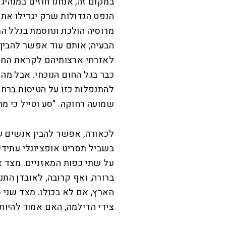
במקום זה, אנחנו חוזים במנהיג
הנפט הגדולות שרק יגדילו את 
מרוסיה הולכת ונחסמת בגלל ה
הבעיה; אותם עוד אפשר להבין, 
לאזרחי ארצותיהם לקראת החורף
כבר בגל החום הנוכחי. אבל מה
להתנפלות כזו על הטיסות ברחב
שמועה רחוקה. "סע וטייל כי מח
לכאורה, אפשר להבין אנשים שא
בשביל תסריט אופציונלי עתידי.
על שתי כפות המאזניים. מצד 
ברורה, ואף קרובה, לאובדן הת
הארץ, אם לא בכולו. מצד שני 
צידי הדילמה, האם אמור להיות