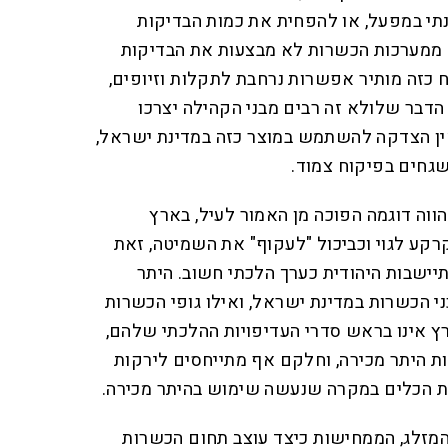
תי במפעל, או להפחית את כמות הבדיקות
 ממערכות הכשרות לא מבצעות את הבדיקות
 כזה מותיר אפשרות נרחבת לתקלות וזיופים,
דבר שלולא זה רבים מבני הקהילה יצרכו
ין הצדקה להשתמש במוצר כזה במדינת ישראל,
גחים בפיקוח צמוד.
ווה דוגמה הפוכה מן האמור לעיל, בארץ
רקע לגוי וכביכול "לעקוף" את השמיטה, זאת
יישבות היהודית כערך הלכתי חשוב. היתר
ני הכשרות במדינת ישראל, ואילו גופי הכשרות
ץ אינו בראש סדרי העדיפויות ההלכתי שלהם,
ת היתר מכירה, וחלקם אף מתייחסים לירקות
ת הכלים במקרה שנעשה שימוש בהיתר מכירה.
המזלג, הממחישות כיצד עוצב תחום הכשרות