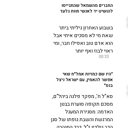
החברים מהשמאל שהתגייסו
להושיט יד לאנשי חוות גלעד
בשבוע האחרון גיליתי ביתר
שאת מי לא מסכים איתי אבל
הוא אדם טוב ואפילו חבר, ומי
ראוי לבוז ואף יותר
00:33
"היו שם כמויות אמל"ח שאי
אפשר להאמין, עם ישראל ניצל
בנס"
סא"ל ח', מפקד פלגה ביהל"ם,
מסכם תקופה סוערת בבטן
האדמה: מסגירת המעגל
המרגשת והשבת גופתו של סגן
הדר גולדין ז"ל, דרך המנהרה