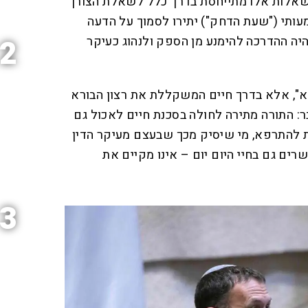
שאלות אלו מתייחסת בדרך כלל לשאלת הצורך
עותי ("שעת הדחק") יתירו לסמוך על הדעה
תהיה ההדרכה להימנע מן הספק ולנהוג כעיקר
2
לא", אלא בדרך חיים המשקללת את רצון הבורא
בר: התורה מתירה לחולה בסכנת חיים לאכול גם
להתרפא, מי שיסיק מכך שבעצם מעיקר הדין
ים גם בחיי היום יום – אינו מקיים את
3