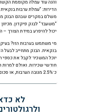
והנה עוד עמלה מקוממת הקשור
הדירות: "עמלת ערבות בנקאית
משלם במקרים שבהם הבנק מעני
"משעבד" לבנק פיקדון. מכיוון
יכול להיפרע במידת הצורך – הר
מי משתמש בערבות הזו? בעיקר
בנקאית. הבנק מתחייב לבעל ה
יוכל המשכיר לקבל את כספי ה
חודשי שכירות. ואולם למרות 
כ־2.5% מגובה הערבות, או סכום מינימלי של כ־350 שקלים.
לא כדאי
ולרגולטורים