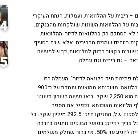
– ריבית על ההלוואות, ועמלות. הנתח העיקרי
4
גבות על ההלוואות השונות שנלקחות מהבנקים.
א הסתכם רק בהלוואות לדיור. ההלוואות
15, והניבו לבנקים רווחים שמנים מהריבית. אלא שגם בסעיף
קשורות בקשר הדוק להלוואות, כך שלמעשה
5
ואה – גם ריבית וגם עמלה.
ת פתיחת תיק הלוואה לדיור". העמלה הזו
עומדת כיום על 0.25% מגובה ההלוואה. משכנתא ממוצעת עומדת על כ־900
אלף שקל, ורבע אחוז מסכום זה הוא 2,250 שקל. בואו נעשה חשבון פשוט:
האחרונה ניתנו כ־130 אלף הלוואות משכנתא. נכפיל את מספר
ההלוואות ב־2,250 שקל, ונגיע לסכום של, תחזיקו חזק: 292.5 מיליון שקל. כל
צריך לדייק: בפועל הבנקים נותנים בהרבה
מקרים הנחה בעמלה הזו, שעשויה להגיע עד 50%. אז ברור שחלק משלמים