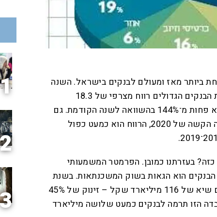
1
המוצלחת ביותר מאז ומעולם לבנקים בישראל. השנה
ה"היסטורית" הזו הניבה לחמשת הבנקים הגדולים רווח מצרפי של 18.3
מיליארד שקל. זהו זינוק של לא פחות מ־144% בהשוואה לשנה הקודמת. גם
אם נשים בצד את שנת הקורונה הקשה של 2020, הרווח הוא כמעט כפול
2
 כזה? בעזרתנו כמובן. הפרמטר המשמעותי
הבנקים הוא הגאות בשוק המשכנתאות. בשנת
2021 נלקחו משכנתאות בסכום שיא של 116 מיליארד שקל – זינוק של 45%
3
דה הזו תרמה לבנקים כמעט שלושה מיליארד