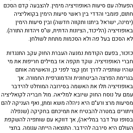
הפעולה עם סיעות האופוזיציה מימין. להצבעה קדם הסכם
חתום, פומבי והדדי בין ראשי סיעות הימין בקואליציה
(ימינה, ישראל ביתנו ותקווה חדשה) ובין סיעות הימין
באופוזיציה (הליכוד, הציונות הדתית, ש"ס ויהדות התורה).
לא הסכם בעל פה ולא הסכמות מתחת לשולחן.
כזכור, בפעם הקודמת נמנעה העברת החוק עקב התנגדות
חברי האופוזיציה. שקד תקפה אז במילים חריפות את מי
שהיו שותפיה לדרך זמן קצר לפני כן, והאשימה אותם
בגרימת הפרצה הביטחונית והדמוגרפית החמורה. אך
באופוזיציה תלו את האשמה בסירובה המוחלט להידבר
עמם על נוסח החוק שיובא למליאה. מול חבריה לקואליציה
מסיעות מרצ ורע"ם היא ניהלה משא ומתן, ואף העניקה להם
ויתורים במטרה להבטיח את תמיכתם בחקיקה (שנפלה
בסופו של דבר במליאה), אך דווקא עם שותפיה להשקפת
העולם היא סירבה להידבר. התוצאה הייתה עגומה. בחצי