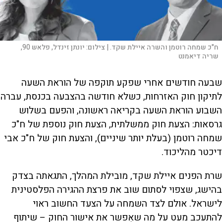
ח"כ שמחה רוטמן והשרה איילת שקד. |
צילום:
יונתן זינדל, פלאש 90,
שריה דיאמנט
שבעה חודשים אחרי שפקע תוקפה של הוראת השעה
לתיקון חוק האזרחות, כשלא חודשה בהצבעה בכנסת, עברה
השבוע הוראת השעה בקריאה ראשונה, והפעם בשלוש
גרסאות: הצעת חוק ממשלתית, הצעת חוק נוספת של ח"כ
שמחה רוטמן (בעלת יותר שיניים), והצעת חוק של ח"כ אבי
דיכטר מהליכוד.
שרת הפנים איילת שקד, מובילת המהלך, התגאתה בצדק
בהישג, שצפוי לסתום שוב את פרצת ההגירה הפלסטינית
לישראל. אולם לצד השמחה על הצעד החשוב ראוי
להתעכב מעט על מה שאִפשר את אישור החוק – שיתוף