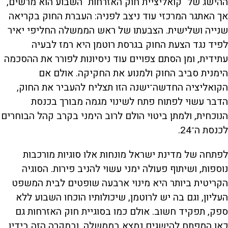
ההישג של "קואליציית חוק האזרחות" השבוע הוא מרשים,
אך האתגר המרכזי עוד ניצב לפניה: העברת החוק בקריאה
שנייה ושלישית. הצבעתו של ראש הממשלה החליפי יאיר
לפיד נגד הצעת החוק בגרסת רוטמן היא רמז לבעיה
עתידית, ומן הסתם צפויים עוד ניסיונות לפורר את ההסכמה
הימנית סביב החוק ולמנוע את החקיקה. אולם אם
הקואליציה החדשה־ישנה הזו תצליח להעביר את החוק,
הדבר עשוי לפתוח פתח לשינוי מגמה מבורך בכנסת
הנוכחית, ולמתן ביטוי הולם לרוב הימני בקרב קהל הבוחרים
לכנסת ה־24.
לפתחה של מדינת ישראל מונחות אלו סוגיות מורכבות
נוספות, ושיתוף פעולה ימני עשוי להניב פירות. הסוגיה
הקריטית ביותר היא מינוי ארבעה שופטים לבית המשפט
העליון, וגם בה יש לרוטמן, שיכולותיו הוכחו השבוע ללא
ספק, תפקיד חשוב. אולם כמו בסוגיית חוק האזרחות גם
כאן המפתח להישגים נמצא בממשלה, ובמקרה הזה בידיו