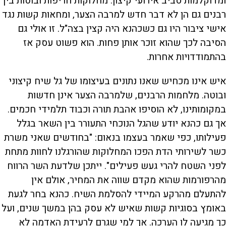
ומדוקלמות סביב אירועי קיצון. מחלוקות חריפות ובוטות בין
רבנים גם הן לא דבר חדש למרבה הצער, ומחאות קשות נגד
אישי ציבור היו גם כשכהנא היה קצין בצה"ל. זו אולי גם
הסיבה לכך שהוא זוכר אותן פחות. הוא פשוט עסק אז
בהתמודדויות אחרות.
איש אינו מכחיש שאנו נתונים בעיצומו של גל שיח קיצוני
ובוטה. מלחמות הרבנים, שלמרבה הצער אינן חדשות
במקומותינו, לא הוסיפו אהבת תורה וכבוד תלמידי חכמים.
אך גם כהנא יודע שהגל הנוכחי התעורר בין השאר בגלל
פעילותו, כפי שאמר בעצמו בנאום: "בחודשים שאני משרת
כשר לשירותי הדת הפכו המחלוקות שהורגלנו לחוות מתחת
לפני השטח להרי געש פעילים". ייתכן שלדעת השר הרווח
מהרפורמות שהוא מקדם שווה את המחיר, אולם אין
להתעלם מהרקע המיידי להסלמת השיח. כהנא בחר לגעת
באומץ בסוגיות קשות שאיש לא עסק בהן במשך שנים, ועל
כך מגיעה לו הערכה. אך למי שגרם לרעידת האדמה לא