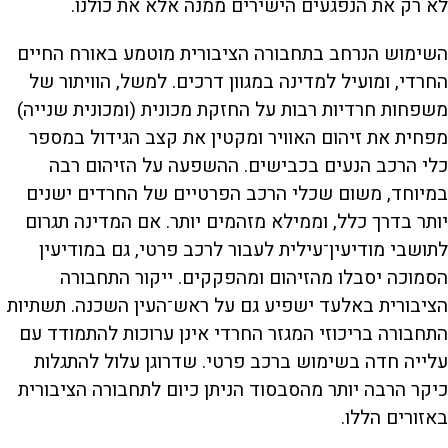
לא רק את הנפגעים הישירים ממנה אלא את כולנו.
השימוש הנרחב בתחבורה הציבורית מוטמע באורח החיים
החרדי, ומועיל למדינה במגוון דרכים. למשל, הוויתור של
משפחות חרדיות רבות על החזקת מכונית (ומכונית שנייה)
מפחית את זיהום האוויר ומקטין את קצב הגידול במספר
כלי הרכב הנעים בכבישים. ההשפעה על הזיהום רבה
במיוחד, משום שכלי הרכב הפרטיים של החרדים ישנים
יותר בדרך כלל, וממילא מזהמים יותר. אם המדינה תגרום
לתושבי מודיעין־עילית לעבור לרכב פרטי, גם במודיעין
הסמוכה יסבלו מהזיהום ומהפקקים. ייקור התחבורה
הציבורית באלעד ישפיע גם על ראש־העין השכנה. תשתיות
התחבורה בריכוזי המגזר החרדי אינן ערוכות להתמודד עם
עלייה חדה בשימוש ברכב פרטי. שדרוגן עלול להתגלות
כיקר הרבה יותר מהסבסוד הניתן כיום לתחבורה הציבורית
באזורים הללו.