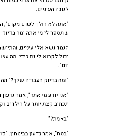
קיומם סגרתי את שתי כפות היד
לגובה העיניים.
"אתה לא הולך לשום מקום", הו
שתספר לי מי אתה ומה בדיוק 
הגמד נשא אלי עיניים, והתיישב
יכול לקרוא לי גם גידי. מה עש
יום".
"ומה בדיוק העבודה שלך?" תהית
"אני יודע מי אתה", אמר גדעון
תכתוב קצת יותר על הילדים וקצ
"באמת?"
"בטח", אמר גדעון בביטחון. "פ