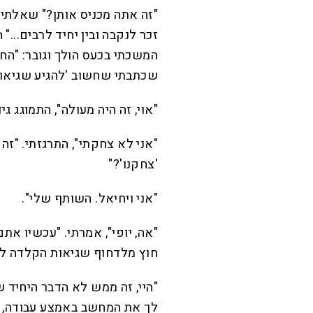
"זה אתה מכניס אותן?" שאלתי ב
זכר לנקבה ובין יחיד לרבים..."
המשכתי בכעס הולך וגובר: "החלפ
שכתבתי שחשוב 'להגיע שגיאות 
"אוי, זה היה מעולה", התמוגג גיד
"אני לא צחקתי", התרגזתי. "זה 
'צחקנו'?"
"אני ויחיאל. השותף שלי".
"אה, יופי", אמרתי. "עכשיו את
חוץ מלדחוף שגיאות הקלדה ל
"היי, זה ממש לא הדבר היחיד ש
לך את המחשב באמצע עבודה, ר