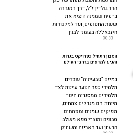
המרגשת והשבת גופתו של סגן
הדר גולדין ז"ל, דרך המנהרה
ברפיח שממנה הוציא את
ששת החטופים, ועד למלכודות
חיזבאללה בעומק לבנון
00:33
הסבון התחיל כפרויקט בגרות
והגיע למדפים ברחבי העולם
במיזם "טבעיינות" עובדים
תלמידי כפר הנוער עיינות לצד
תלמידים ממסגרות חינוך
מיוחד: הם מגדלים צמחים,
מפיקים שמנים ומפתחים
סבונים ומוצרי ספא משלב
הרעיון ועד האריזה והשיווק