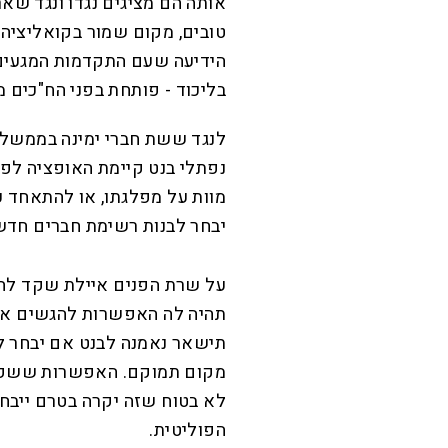
אותה הם מציגים נגדו ונגד שאר
טובים, מקום שמור בקואליציה
הידיעה שעם התקדמות המגעים 
בליכוד - פותחת בפני הח"כים מ
לנגד ששת חברי ימינה בממשל
נפתלי בנט קיימת האופציה לפרו
מוות על מפלגתו, או להתאחד ע
יבחר לבנות רשימת חברים חדש
על שרת הפנים איילת שקד לח
תהיה לה האפשרות להגשים את
תישאר נאמנה לבנט אם יבחר לה
מקום תמוקם. האפשרות ששקד 
לא בטוח שזה יקרה בטרם ייבח
הפוליטית.