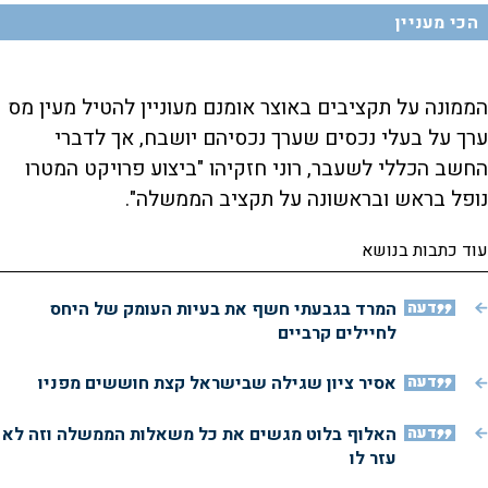
הכי מעניין
הממונה על תקציבים באוצר אומנם מעוניין להטיל מעין מס
ערך על בעלי נכסים שערך נכסיהם יושבח, אך לדברי
החשב הכללי לשעבר, רוני חזקיהו "ביצוע פרויקט המטרו
נופל בראש ובראשונה על תקציב הממשלה".
עוד כתבות בנושא
דעה
המרד בגבעתי חשף את בעיות העומק של היחס
לחיילים קרביים
דעה
אסיר ציון שגילה שבישראל קצת חוששים מפניו
דעה
האלוף בלוט מגשים את כל משאלות הממשלה וזה לא
עזר לו