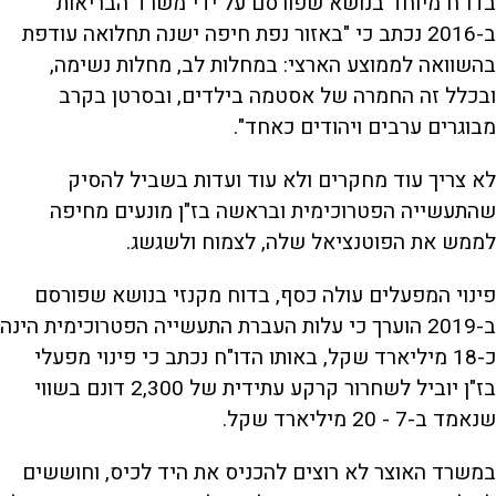
בדו"ח מיוחד בנושא שפורסם על ידי משרד הבריאות
ב-2016 נכתב כי "באזור נפת חיפה ישנה תחלואה עודפת
בהשוואה לממוצע הארצי: במחלות לב, מחלות נשימה,
ובכלל זה החמרה של אסטמה בילדים, ובסרטן בקרב
מבוגרים ערבים ויהודים כאחד".
לא צריך עוד מחקרים ולא עוד ועדות בשביל להסיק
שהתעשייה הפטרוכימית ובראשה בז"ן מונעים מחיפה
לממש את הפוטנציאל שלה, לצמוח ולשגשג.
פינוי המפעלים עולה כסף, בדוח מקנזי בנושא שפורסם
ב-2019 הוערך כי עלות העברת התעשייה הפטרוכימית הינה
כ-18 מיליארד שקל, באותו הדו"ח נכתב כי פינוי מפעלי
בז"ן יוביל לשחרור קרקע עתידית של 2,300 דונם בשווי
שנאמד ב-7 - 20 מיליארד שקל.
במשרד האוצר לא רוצים להכניס את היד לכיס, וחוששים