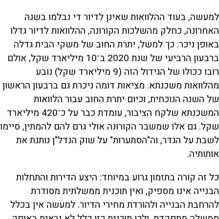
למעשה, בעוד ההלוואות שאינן לדיור די נבלמו בשנה
האחרונה, כחלק מהשלכות הקורונה, ההלוואות לדיור גדלו
באופן ניכר. כך למשל, יתרת החוב של משקי הבית גדלה
ברבעון הרביעי של שנת 2020 ב־10 מיליארד שקל, אולם
רובו ככולו של הגידול הזה (9 מיליארד שקל) נובע
מהלוואות משכנתא. מציאות דומה ניכרת גם ברבעון הראשון
של השנה הנוכחית, וכיום יתרת החוב עבור הלוואות
המשכנתא שלקח הציבור, עומדת כבר על כ־420 מיליארד
שקל. גם אלו שמשבר הקורונה אולי גרם להם להמתין, סיימו
לשבת על הגדר, וה"הסתערות" על שוק הנדל"ן נותנת את
אותותיה.
כל זה קורה בתזמון גרוע במיוחד: היצע הדירות והתחלות
הבנייה אינו מספיק, ואין תוכנית ממשלתית מסודרת
להרחבת הבנייה ולהורדת מחירי הדיור. למעשה אין בכלל
ממשלה מתפקדת, ולכן תוכנית כזו כלל לא נראית באופק.