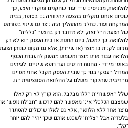
הרשתות הקמעונאיות הגדולות, שגם הן מציעות ומשדלות
להלוואות, מכניסים עוד ועוד שחקנים ומוקדי היצע, כך
שכיום אנחנו נתקלים בהצעה להלוואה גם בסופר, בבית
המרקחת ועוד. כחלק מהתהליך הזה נוצר גם שינוי בפורמט
של הצעת ההלוואה, ולא מדובר רק בהצעה "כללית"
להלוואה. כך למשל, כיום החנות או בית העסק הוא לא רק
מקום לקנות בו מוצר (או שירות), אלא גם מקום שנותן הצעת
הלוואה עבור אותו מוצר ומשמש ממשק להעברת הכסף
באופן מיידי - מחנות רהיטים ועד רופא שיניים. לעיתים
המודל העסקי בנוי כך שבית העסק מקבל אחוז מסוים
מהריבית שהלקוח משלם על ההלוואה הספציפית הזו.
שלל האפשרויות הללו מבלבל. הוא קורץ לא רק לאלו
שמצבם הכלכלי אינו מאפשר להם לרכוש "חבילת נופש" או
מוצר אחר ללא הלוואה, אלא גם לאלו שיכולים להסתדר
בלעדיה אבל הצליחו לשכנע אותם שכך יהיה להם יותר
"קל".