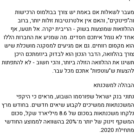
מעבר לשאלות אם באמת יש צורך בבולמוס הרכישות
וה"פינוקים", והאם אין אלטרנטיבות זולות יותר, ברוב
ההלוואות שמוצעות בשוק - הריבית יקרה. אל תטעו, אף
אחד לא גומל איתכם חסדים. מה שמניע את החברות הללו
הוא מקסום רווחים. גם אם מגיעים למסקנה מושכלת שיש
צורך בהלוואה, הדבר הנכון הוא לבדוק ביוזמתכם היכן
תשיגו את ההלוואה הזולה ביותר, והכי חשוב - לא להתפתות
להצעות ש"עוטפות" אתכם מכל עבר.
הבהלה למשכנתא
נתוני בנק ישראל שפורסמו השבוע, מראים כי היקפי
המשכנתאות ממשיכים לקבוע שיאים חדשים. בחודש מרץ
נלקחו משכנתאות בסכום של 8.6 מיליארד שקל, סכום
המשקף זינוק של יותר מ־20% בהשוואה לממוצע החודשי
מתחילת 2020.