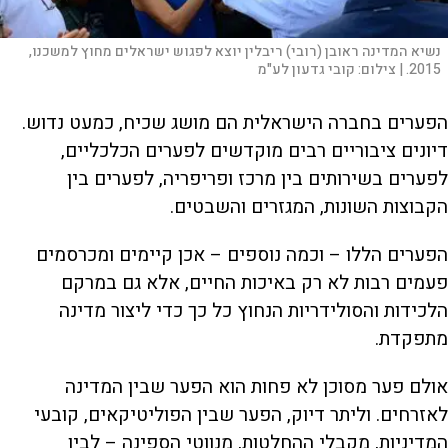
נשיא המדינה ראובן (רובי) ריבלין יוצא לפגוש ישראלים מחוץ למשכנו,
2015. |
צילום:
קובי גדעון לע"מ
הפערים בחברה הישראלית הם מושג שכיח, כמעט נדוש.
דיונים ציבוריים רבים מוקדשים לפערים הכלכליים,
לפערים בשירותים בין מרכז ופריפריה, לפערים בין
הקבוצות השונות, המגזרים והשבטים.
הפערים הללו – וכמה נוספים – אכן קיימים ומכרסמים
פעמים רבות לא רק באיכות החיים, אלא גם במרקם
הלכידות והסולידריות הנחוץ כל כך כדי ליצור מדינה
מתפקדת.
אולם פער מסוכן לא פחות הוא הפער שבין המדינה
לאזרחים. וליתר דיוק, הפער שבין הפוליטיקאים, קובעי
המדיניות, מקבלי ההחלטות, מנווטי הספינה – לבין