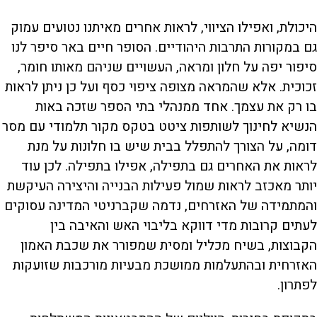
היכולת, ואפילו הציווי, לראות אחרים מאיתנו נטועים עמוק
גם במקורות התרבות היהודיים. הסופר חיים באר סיפר לנו
סיפור יפה על חלון ומראה, העשויים שניהם מאותו חומר,
זכוכית. אלא שהמראה מצופה ציפוי כסף ועל כן ניתן לראות
בו רק את עצמך. אחד ממנהלי בתי הספר שזכה באות
הנשיא לחינוך לשותפות ציטט בטקס מקור תלמודי עם מסר
דומה, על הצורך להתפלל בבית שיש בו חלונות על מנת
לראות את האחרים גם בתפילה, אפילו בתפילה. לכן עוד
יותר מאכזב לראות שמול פעילות הבנייה והיצירה העיקשת
והמתמידה של האזרחים, נדמה שקברניטי המדינה עסוקים
לעתים קרובות מדי דווקא בליבוי האש והאיבה בין
הקבוצות, בשיח מכליל ומסית שמפורר את שכבת האמון
האזרחית ובהתעלמות ממושכת מבעיות מורכבות שזועקות
לפתרון.