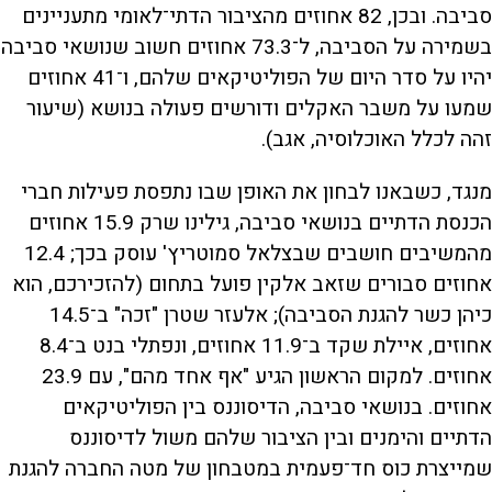
סביבה. ובכן, 82 אחוזים מהציבור הדתי־לאומי מתעניינים
בשמירה על הסביבה, ל־73.3 אחוזים חשוב שנושאי סביבה
יהיו על סדר היום של הפוליטיקאים שלהם, ו־41 אחוזים
שמעו על משבר האקלים ודורשים פעולה בנושא (שיעור
זהה לכלל האוכלוסיה, אגב).
מנגד, כשבאנו לבחון את האופן שבו נתפסת פעילות חברי
הכנסת הדתיים בנושאי סביבה, גילינו שרק 15.9 אחוזים
מהמשיבים חושבים שבצלאל סמוטריץ' עוסק בכך; 12.4
אחוזים סבורים שזאב אלקין פועל בתחום (להזכירכם, הוא
כיהן כשר להגנת הסביבה); אלעזר שטרן "זכה" ב־14.5
אחוזים, איילת שקד ב־11.9 אחוזים, ונפתלי בנט ב־8.4
אחוזים. למקום הראשון הגיע "אף אחד מהם", עם 23.9
אחוזים. בנושאי סביבה, הדיסוננס בין הפוליטיקאים
הדתיים והימנים ובין הציבור שלהם משול לדיסוננס
שמייצרת כוס חד־פעמית במטבחון של מטה החברה להגנת