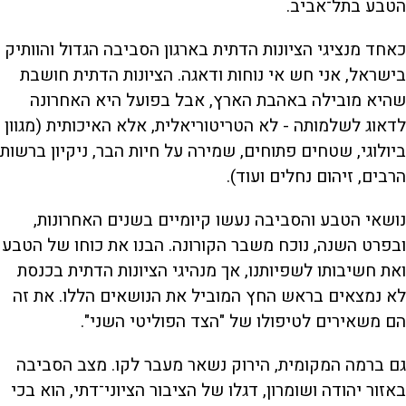
הטבע בתל־אביב.
כאחד מנציגי הציונות הדתית בארגון הסביבה הגדול והוותיק
בישראל, אני חש אי נוחות ודאגה. הציונות הדתית חושבת
שהיא מובילה באהבת הארץ, אבל בפועל היא האחרונה
לדאוג לשלמותה - לא הטריטוריאלית, אלא האיכותית (מגוון
ביולוגי, שטחים פתוחים, שמירה על חיות הבר, ניקיון ברשות
הרבים, זיהום נחלים ועוד).
נושאי הטבע והסביבה נעשו קיומיים בשנים האחרונות,
ובפרט השנה, נוכח משבר הקורונה. הבנו את כוחו של הטבע
ואת חשיבותו לשפיותנו, אך מנהיגי הציונות הדתית בכנסת
לא נמצאים בראש החץ המוביל את הנושאים הללו. את זה
הם משאירים לטיפולו של "הצד הפוליטי השני".
גם ברמה המקומית, הירוק נשאר מעבר לקו. מצב הסביבה
באזור יהודה ושומרון, דגלו של הציבור הציוני־דתי, הוא בכי