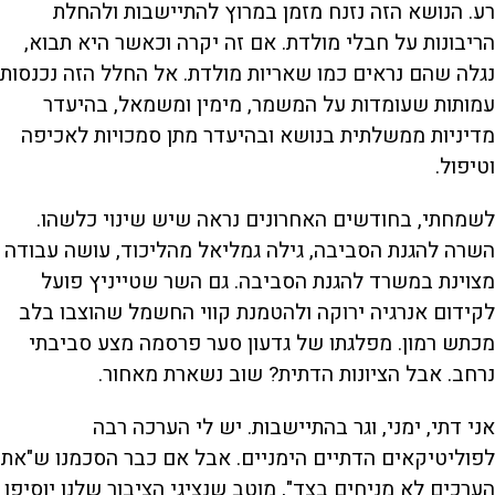
רע. הנושא הזה נזנח מזמן במרוץ להתיישבות ולהחלת
הריבונות על חבלי מולדת. אם זה יקרה וכאשר היא תבוא,
נגלה שהם נראים כמו שאריות מולדת. אל החלל הזה נכנסות
עמותות שעומדות על המשמר, מימין ומשמאל, בהיעדר
מדיניות ממשלתית בנושא ובהיעדר מתן סמכויות לאכיפה
וטיפול.
לשמחתי, בחודשים האחרונים נראה שיש שינוי כלשהו.
השרה להגנת הסביבה, גילה גמליאל מהליכוד, עושה עבודה
מצוינת במשרד להגנת הסביבה. גם השר שטייניץ פועל
לקידום אנרגיה ירוקה ולהטמנת קווי החשמל שהוצבו בלב
מכתש רמון. מפלגתו של גדעון סער פרסמה מצע סביבתי
נרחב. אבל הציונות הדתית? שוב נשארת מאחור.
אני דתי, ימני, וגר בהתיישבות. יש לי הערכה רבה
לפוליטיקאים הדתיים הימניים. אבל אם כבר הסכמנו ש"את
הערכים לא מניחים בצד", מוטב שנציגי הציבור שלנו יוסיפו