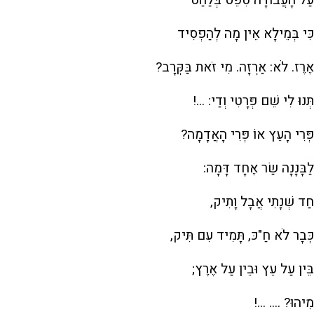
כִּי בְּמֵילָא אֵין מָה לְהַפְסִיד
אֶרֶז. לֹא: אַרְזָה. מִי זֹאת בַּקְּרָב?
תְּנוּ לִי שֵׁם פְּרָטִי וְדַי: ...!
פְּרִי הָעֵץ אוֹ פְּרִי הָאֲדָמָה?
לַבָּנָנָה שַׂר אֶחָד דָּמָה:
חַד שְׁנָתִי אֲבָל וָתִיק,
כְּבָר לֹא חַ"כּ, תָּמִיד עִם תִּיק,
בֵּין עַל עֵץ וּבֵין עַל אֶרֶץ;
מִיהוּ? .... ...!