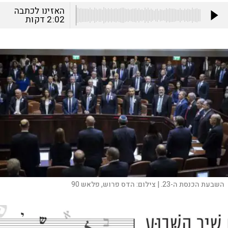
האזינו לכתבה
2:02
דקות
השבעת הכנסת ה-23. |
צילום:
הדס פרוש, פלאש 90