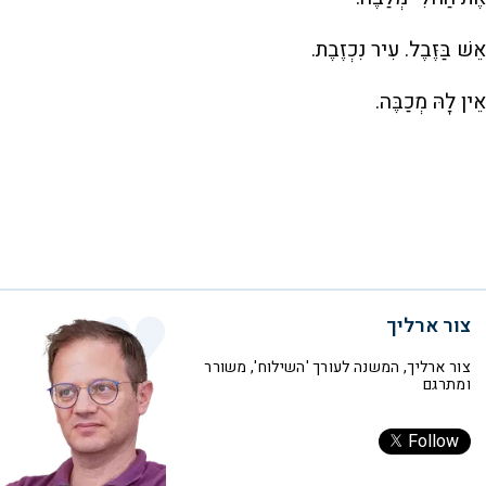
אֵשׁ בַּזֶּבֶל. עִיר נִכְזֶבֶת.
אֵין לָהּ מְכַבֶּה.
צור ארליך
צור ארליך, המשנה לעורך 'השילוח', משורר
ומתרגם
Follow