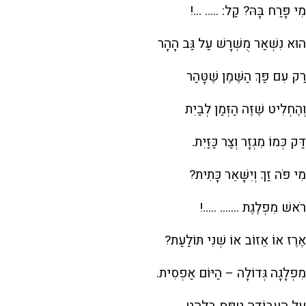
מִי פָּרַח בָּהּ? קַל: ..... ...!
הוּא נִשְׁאַר מֻשְׁרָשׁ עַל גַּב הָהָר
רַק עִם פַּךְ הַשֶּׁמֶן שֶׁטָּהַר
וְהֶחְלִיט שֶׁזֶּה הַזְּמַן לְבַיִת
דַּק כְּמוֹ מִגְזָר וְצַר כַּזַּיִת.
מִי פֹּה זַךְ וְיִשָּׁאֵר כָּתִית?
רֹאשׁ מִפְלֶגֶת ....... .....!
אֶרֶז אוֹ אֵזוֹב אוֹ שְׁנִי תּוֹלַעַת?
מִפְלָגָה גְּדוֹלָה – הַיּוֹם אַפְסִית.
עַל הָעֲבוֹדָה טִפֵּס בְּלַהַט