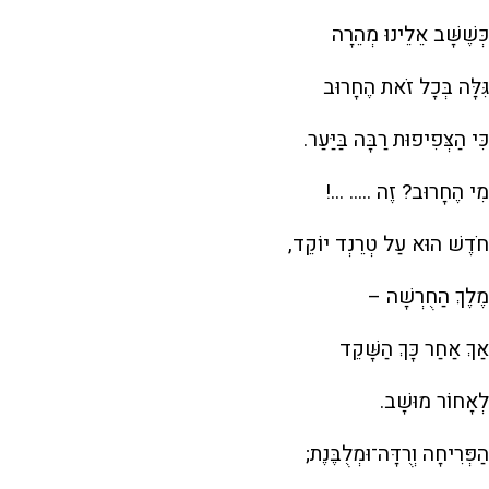
כְּשֶׁשָּׁב אֵלֵינוּ מְהֵרָה
גִּלָּה בְּכָל זֹאת הֶחָרוּב
כִּי הַצְּפִיפוּת רַבָּה בַּיַּעַר.
מִי הֶחָרוּב? זֶה ..... ...!
חֹדֶשׁ הוּא עַל טְרֵנְד יוֹקֵד,
מֶלֶךְ הַחֻרְשָׁה –
אַךְ אַחַר כָּךְ הַשָּׁקֵד
לְאָחוֹר מוּשָׁב.
הַפְּרִיחָה וְרֻדָּה־וּמְלֻבֶּנֶת;