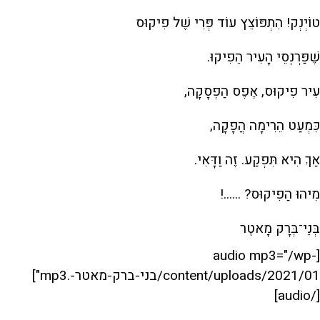
טוֹיְנְק! הִתְפּוֹצֵץ עוֹד פְּרִי שֶׁל פִיקוּס
שֶׁפַּרְנְסֵי הָעִיר הֵפִיקוּ.
עִיר פִיקוּס, אֶפֶס הַפְסָקָה,
כִּמְעַט הֵרִימָה הֲפָקָה,
אַךְ הִיא תִּפְקַע. זֶה וַדָּאִי.
מִיהוּ הַפִיקוּס? ......!
בְּנֵי־בְּרָק מָאטֶר
[audio mp3="/wp-
content/uploads/2021/01/בני-ברק-מאטר-.mp3"]
[/audio]