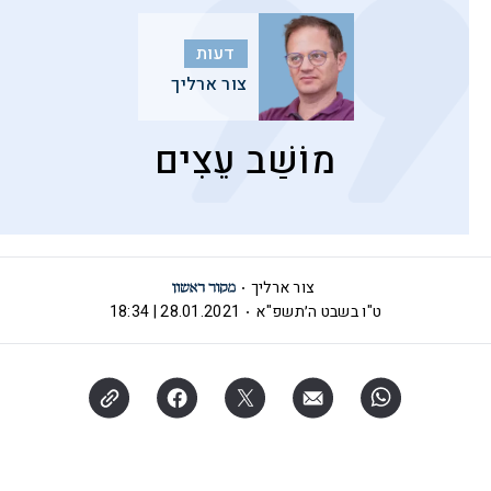
דעות
צור ארליך
מוֹשַׁב עֵצִים
צור ארליך
ט"ו בשבט ה׳תשפ"א
28.01.2021 | 18:34