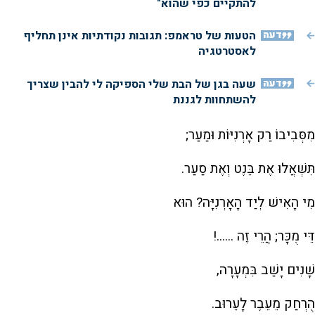
להתקיים כפי שהוא"
דעה
הטעות של טראמפ: תגובות נקודתיות אינן תחליף
לאסטרטגיה
דעה
שעה בגן של הבת שלי הספיקה לי להבין שצריך
להשתחוות לגננת
מִסְּבִיבוֹ רַק אָרְנִיּוֹת וּמַעַר;
תִּשְׁאֲלוּ אֶת בֵּנֶט וְאֶת סַעַר.
מִי הָאִישׁ לְיַד הָאָרְנִיָּה? הוּא
דֵּי מֻכָּר; הֲרֵי זֶה ......!
שָׁנִים יָשַׁב בִּמְעָרָה,
הֻרְחַק מֵעֵבֶר לָעֵרוּב.