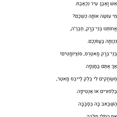
אֵשׁ וָאֶבֶן. עִיר נִכְאֶבֶת.
מִי עוֹשֶׂה אוֹתָהּ כִּשְׁכֶם?
אֲחוֹתֵנוּ בְּנֵי־בְּרָק, חֶבְרֶ'ה,
נִכְוְתָה בַּעֲווֹנְכֶם.
בְּנֵי־בְּרָק מָאטֶרְס, סוֹצְיוֹמָטִים!
אַךְ אַתֶּם בַּמַּגֵּפָה
מְשַׂחֲקִים לִי בְּלֵק לַייבְס מָאטֶר,
בַּלְפוּרִים אוֹ אַנְטִיפָה.
הַשַּׁבַּאבּ בָּהּ בְּסַבָּבָּה
אֶת הַחֹלִי מְלַבֶּה.