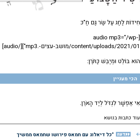
חִידוֹת לַחַג עַל שַׂר גַּם חַ"כּ
[audio mp3="/wp-
content/uploads/2021/01/מושב-עצים-.mp3"][/audio]
הוּא בּוֹלֵט וּמְיַבֵּשׁ כַּתֹּרֶן:
הכי מעניין
אִי אֶפְשָׁר לִגְדֹּל לְיַד הָאֹרֶן.
עוד כתבות בנושא
דעה
"כל דיאלוג עם חמאס פירושו שחמאס ממשיך