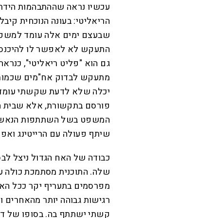
עכשיו נראה שההתבהמות הידרד
הריאליטי: בעונה הנוכחית קיב
שבעצם ימים אלה עומד למשפט 
התעקש לא לאפשר לו להיכנס לב
מתעקש לבדוק אח"מים שכמותם
יכלה שלא לדעת שקשתי עומד
פורסם בתקשורת, אלא שבית ה
המשפט בשל השתתפות הנאשם ב
שיתף פעולה עם הרייטינג ואפ
כבודה של האח הגדול ניצל לבס
שלה. התוכנית מסתמכת כולה על
מפרסמים בתעריף יקר ככל האפ
רגישות גבוהה יותר מהאחרים וה
קשתי ישתתף בה. בסופו של דב