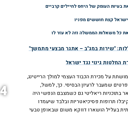
 בעיות העומק של היחס לחיילים קרביים
ישראל קצת חוששים מפניו
ת כל משאלות הממשלה וזה לא עזר לו
ות: "שירות במג"ב – אתגר מבצעי מתמשך"
ת החלטות גינוי נגד ישראל
שתת על מכירת הכבוד העצמי למולך הרייטינג,
רטים שמעבר לרעיון הבסיסי. כך, למשל,
4
 בתוכניות ריאליטי גם כשמצבם הנפשי היה
קיבלו תרופות פסיכיאטריות ובלבד שיעמדו
תית בעליל הושארו דווקא משום שבאופן טבעי