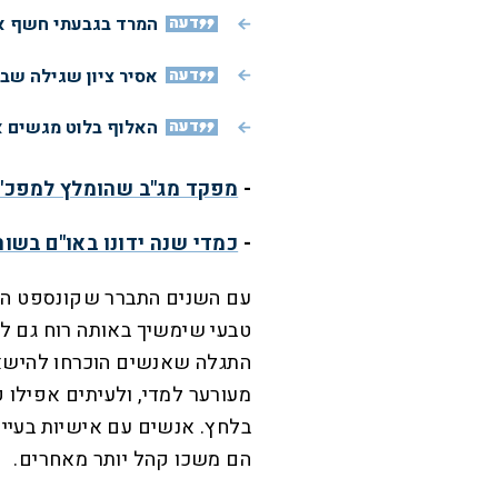
דעה
המרד בגבעתי חשף את
דעה
אסיר ציון שגילה שב
דעה
האלוף בלוט מגשים א
-
מפקד מג"ב שהומלץ למפכ"ל
-
כמדי שנה ידונו באו"ם בשור
עם השנים התברר שקונספט המו
טבעי שימשיך באותה רוח גם לפ
התגלה שאנשים הוכרחו להישאר
מעורער למדי, ולעיתים אפילו 
בלחץ. אנשים עם אישיות בעיי
הם משכו קהל יותר מאחרים.