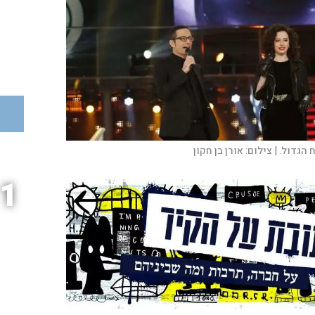
 הגדול. |
צילום:
אורן בן חקון
1