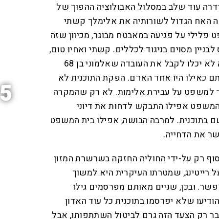
רה עוד שלב במסלול האבולוציה ההפוך של
לה האח הגדול לשורותיה את אלימלך קשתי
פלילי על פגיעה במאבטח מבוגר, מכיוון שזה
ניין מסוים בניגוד לכללים. קשתי ואחיו טום,
גם הוא "פליט ריאליטי", כנראה לא יכלו לקבל את העובדה שאלמוני בן 68
 כאילו היו אחד האדם. הפקת התוכנית לא
5
 למשפט על עבירת אלימות. לא רק שהמקרה
משפט אפילו התבקש לדחות את דיוני
תוכנית. למרבה הבושה, אפילו בית המשפט
שר את הדחייה.
וף רק על-ידי החוליה החזקה בשרשרת המזון
 רייטינג, שמטרתו העיקרית היא למשוך
שר. ובכן, שניים מאותם מפרסמים גילו
ודיעו שלא יפרסמו בתוכנית כל עוד האדון
ר רק הצעד הזה גרם לביטול השתתפותו, אבל