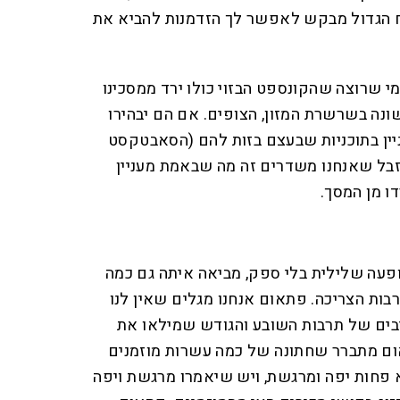
אח הגדול מבקש לאפשר לך הזדמנות להביא את
י שרוצה שהקונספט הבזוי כולו ירד ממסכינו
נה בשרשרת המזון, הצופים. אם הם יבהירו
ניין בתוכניות שבעצם בזות להם (הסאבטקסט
זבל שאנחנו משדרים זה מה שבאמת מעניין
ו מן המסך.
 תופעה שלילית בלי ספק, מביאה איתה גם כמה
בות הצריכה. פתאום אנחנו מגלים שאין לנו
בים של תרבות השובע והגודש שמילאו את
אום מתברר שחתונה של כמה עשרות מוזמנים
א פחות יפה ומרגשת, ויש שיאמרו מרגשת ויפה