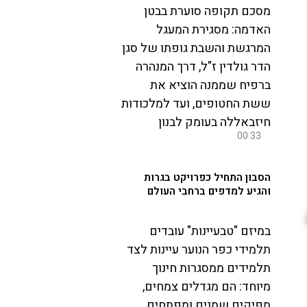
מסכם תקופה סוערת בבטן
האדמה: מסגירת המעגל
המרגשת והשבת גופתו של סגן
הדר גולדין ז"ל, דרך המנהרה
ברפיח שממנה הוציא את
ששת החטופים, ועד למלכודות
חיזבאללה בעומק לבנון
00:33
הסבון התחיל כפרויקט בגרות
והגיע למדפים ברחבי העולם
במיזם "טבעיינות" עובדים
תלמידי כפר הנוער עיינות לצד
תלמידים ממסגרות חינוך
מיוחד: הם מגדלים צמחים,
מפיקים שמנים ומפתחים