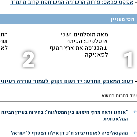
-
אפקט עבאס: פירוק הרשימה המשותפת קרוב מתמיד
הכי מעניין
מאה מוסלמים ושני
החב
איטלקים: הכיתה
שהת
שהכניסה את ארץ המגף
לאנ
2
1
לפאניקה
-
דעה: המאבק החדש: יד ושם זקוק לעמוד שדרה רעיוני
עוד כתבות בנושא
"אנחנו נראה מרוץ חימוש בין המפלגות": בחירות בעידן הבינה
המלאכותית
מהקואליציה לאופוזיציה: ח"כ דן אילוז הצטרף ל"ישראל