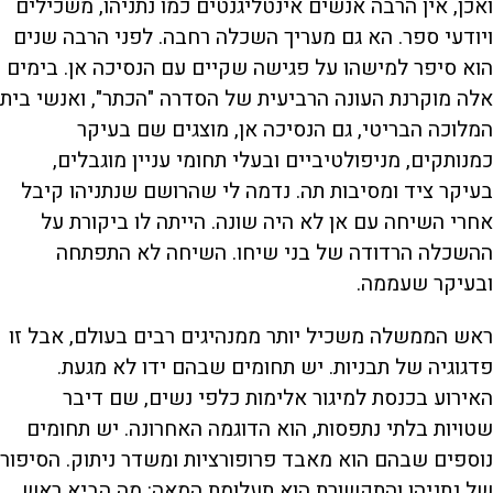
ואכן, אין הרבה אנשים אינטליגנטים כמו נתניהו, משכילים
ויודעי ספר. הא גם מעריך השכלה רחבה. לפני הרבה שנים
הוא סיפר למישהו על פגישה שקיים עם הנסיכה אן. בימים
אלה מוקרנת העונה הרביעית של הסדרה "הכתר", ואנשי בית
המלוכה הבריטי, גם הנסיכה אן, מוצגים שם בעיקר
כמנותקים, מניפולטיביים ובעלי תחומי עניין מוגבלים,
בעיקר ציד ומסיבות תה. נדמה לי שהרושם שנתניהו קיבל
אחרי השיחה עם אן לא היה שונה. הייתה לו ביקורת על
ההשכלה הרדודה של בני שיחו. השיחה לא התפתחה
ובעיקר שעממה.
ראש הממשלה משכיל יותר ממנהיגים רבים בעולם, אבל זו
פדגוגיה של תבניות. יש תחומים שבהם ידו לא מגעת.
האירוע בכנסת למיגור אלימות כלפי נשים, שם דיבר
שטויות בלתי נתפסות, הוא הדוגמה האחרונה. יש תחומים
נוספים שבהם הוא מאבד פרופורציות ומשדר ניתוק. הסיפור
של נתניהו והתקשורת הוא תעלומת המאה: מה הביא ראש