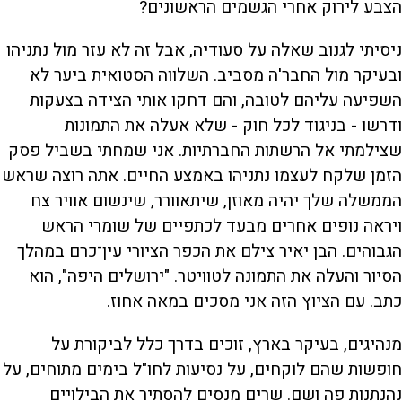
הצבע לירוק אחרי הגשמים הראשונים?
ניסיתי לגנוב שאלה על סעודיה, אבל זה לא עזר מול נתניהו
ובעיקר מול החבר'ה מסביב. השלווה הסטואית ביער לא
השפיעה עליהם לטובה, והם דחקו אותי הצידה בצעקות
ודרשו - בניגוד לכל חוק - שלא אעלה את התמונות
שצילמתי אל הרשתות החברתיות. אני שמחתי בשביל פסק
הזמן שלקח לעצמו נתניהו באמצע החיים. אתה רוצה שראש
הממשלה שלך יהיה מאוזן, שיתאוורר, שינשום אוויר צח
ויראה נופים אחרים מבעד לכתפיים של שומרי הראש
הגבוהים. הבן יאיר צילם את הכפר הציורי עין־כרם במהלך
הסיור והעלה את התמונה לטוויטר. "ירושלים היפה", הוא
כתב. עם הציוץ הזה אני מסכים במאה אחוז.
מנהיגים, בעיקר בארץ, זוכים בדרך כלל לביקורת על
חופשות שהם לוקחים, על נסיעות לחו"ל בימים מתוחים, על
נהנתנות פה ושם. שרים מנסים להסתיר את הבילויים