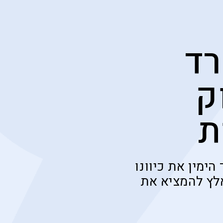
רד
ק
ת
ימין את כיוונו
אלץ להמציא את