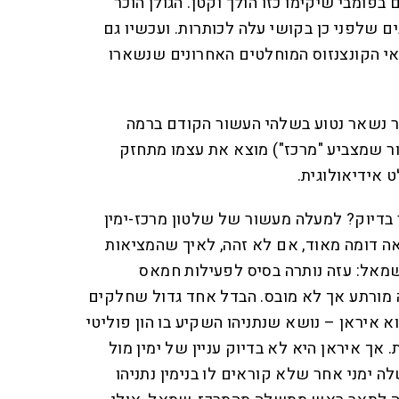
בפומבי שיקימו כזו הולך וקטן. הגולן הוכר
 שלפני כן בקושי עלה לכותרות. ועכשיו גם
אי הקונצנזוס המוחלטים האחרונים שנשארו
 נשאר נטוע בשלהי העשור הקודם ברמה
יבור שמצביע "מרכז") מוצא את עצמו מתחזק
 אידיאולוגית.
ר בדיוק? למעלה מעשור של שלטון מרכז-ימין
ה דומה מאוד, אם לא זהה, לאיך שהמציאות
שמאל: עזה נותרה בסיס לפעילות חמאס
 מורתע אך לא מובס. הבדל אחד גדול שחלקים
א איראן – נושא שנתניהו השקיע בו הון פוליטי
 אך איראן היא לא בדיוק עניין של ימין מול
ימני אחר שלא קוראים לו בנימין נתניהו