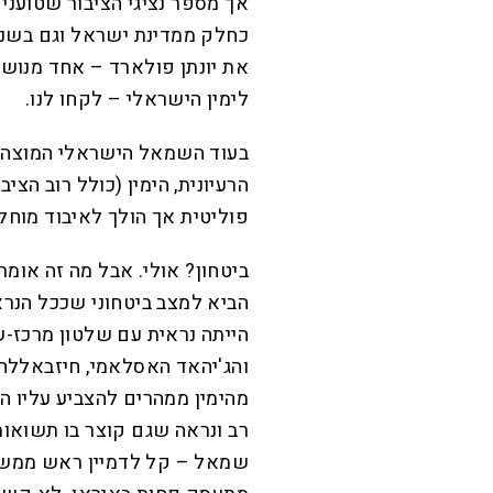
אך מספר נציגי הציבור שטוענים 
כחלק ממדינת ישראל וגם בשנים
את יונתן פולארד – אחד מנוש
לימין הישראלי – לקחו לנו.
בעוד השמאל הישראלי המוצהר
הרעיונית, הימין (כולל רוב הצ
פוליטית אך הולך לאיבוד מוחלט
ביטחון? אולי. אבל מה זה אומ
הביא למצב ביטחוני שככל הנרא
הייתה נראית עם שלטון מרכז-
והג'יהאד האסלאמי, חיזבאללה
מהימין ממהרים להצביע עליו הו
רב ונראה שגם קוצר בו תשואות.
שמאל – קל לדמיין ראש ממשלה 