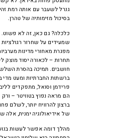
מתעסק פחות באיראן. לא קש
גנרל לשעבר עם אותה רמת זהי
בסיכול מזימותיה של טהרן.
כלכלה? גם כאן, זה לא פשוט. 
שמעידים על שחרור רגולציות 
מפגרת מאחורי מדינות מערביות 
תחרות – לכאורה יסוד מוצק לימ
חושבים. תמיכה בהסרת השלשלא
ברשתות החברתיות ומעט מדי ב
פרידמן וסואל, מתפקדים לליבר
הם מראה נפוץ בטוויטר – ורק
ברצון להרוויח יותר, לשלם פחו
של אידיאולוגיה ימנית, אלה 
מהלך דומה אפשר לעשות בנושא
התחתונה היא שלימין הישראלי 