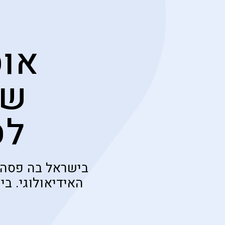
אוס
שו
לס
בישראל בה פסה מ
האידיאולוגי. ב