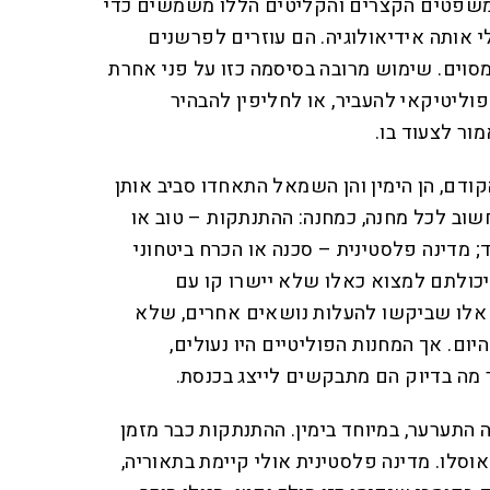
המשפטים הקצרים והקליטים הללו משמשים כדי
אותה אידיאולוגיה. הם עוזרים לפרשנים
סוים. שימוש מרובה בסיסמה כזו על פני אחרת
ליטיקאי להעביר, או לחליפין להבהיר
ור לצעוד בו.
דם, הן הימין והן השמאל התאחדו סביב אותן
חשוב לכל מחנה, כמחנה: ההתנתקות – טוב או
ד; מדינה פלסטינית – סכנה או הכרח ביטחוני
 יכולתם למצוא כאלו שלא יישרו קו עם
 אלו שביקשו להעלות נושאים אחרים, שלא
יום. אך המחנות הפוליטיים היו נעולים,
ר מה בדיוק הם מתבקשים לייצג בכנסת.
 התערער, במיוחד בימין. ההתנתקות כבר מזמן
וסלו. מדינה פלסטינית אולי קיימת בתאוריה,