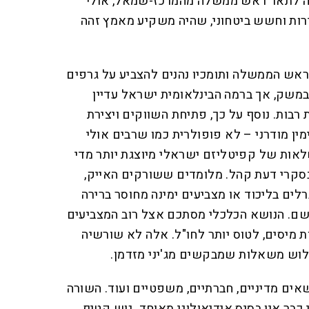
ה לתאר ראש ממשלה מהמרכז-שמאל, אולי
רות וחשש ביטחוני, שהיה משקיע מאמץ זהה
ראש הממשלה ותומכיו נהנים להצביע על גרפים
במשק, אך ברמה הבינלאומית ישראל עדיין
רבות. נוסף על כך, פתיחת השווקים ויצירת
ין מודרני – לא פופולרית כמו שרבים אולי
ות של קפיטליזם ישראלי מיוצגת יותר מדי
סקרי דעת קהל. מלומדים ששורקים האייק,
לים בליכוד או מצביעים ימינה מחוסר ברירה
 שם. הנושא הכלכלי מסתכם אצל רוב המצביעים
ת מיסים, לטוס יותר לחו"ל. אלה לא שורשיה
שלוש משאלות שמבקשים מג'יני מזדמן.
ים מדיניים, חברתיים, משפטיים ועוד. השורה
כבר אין בסיס אידיאולוגי מאוחד. גוש קטיף