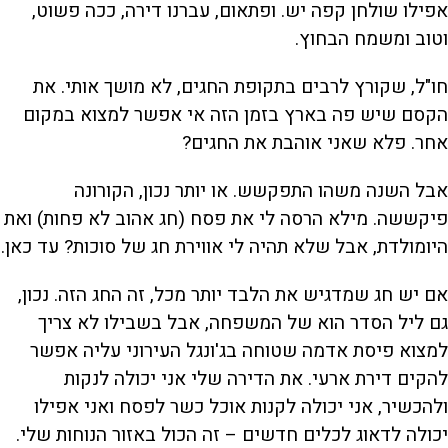
אפילו שולחן קפה יש. ופתאום, עברנו דירה, ככה פשוט,
וטוב ומשמח הבחוץ.
חו"ל, שקורץ לרבים בתקופת החגים, לא מושך אותי. את
הקסם שיש פה בארץ בזמן הזה אי אפשר למצוא במקום
אחר. פלא שאני אוהבת את החגים?
אבל השנה משהו התפקשש. או יותר נכון, הקורונה
פיקששה. מילא הרסה לי את פסח (חג אהוב לא פחות) ואת
היומולדת, אבל שלא תהיה לי אווירת חג של סוכות? עד כאן.
אם יש חג שמדגיש את הלבד יותר מכל, זה החג הזה. נכון,
גם ליל הסדר הוא של המשפחה, אבל בשבילו לא צריך
למצוא פיסת אדמה שטוחה בג'ונגל העירוני עליה אפשר
להקים דירת ארעי. את הדירה שלי אני יכולה לנקות
ולהכשיר, אני יכולה לקנות אוכל כשר לפסח ואני אפילו
יכולה לדאוג לכלים חדשים – זה הכול באזור הנוחות שלי.