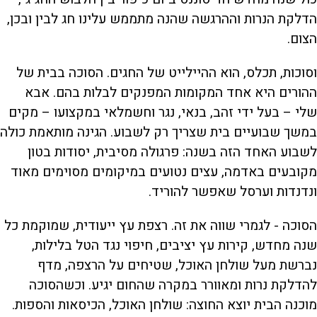
הדלקת הנרות וההרגשה שהנה מתממש עלינו חג לבין ובכן,
הצום.
וסוכות, תכלס, הוא ההיילייט של החגים. הסוכה בבית של
ההורים היא אחד המקומות המפנקים לבלות בהם. אבא
שלי – בעל ידי זהב, בנאי, נגר וחשמלאי במקצועו – מקים
במשך שבועיים בית שצריך רק לשבוע. הגינה מותאמת כולה
לשבוע האחד הזה בשנה: פרגולה מסיבית, יסודות בטון
מקובעים באדמה, עצים נטועים במיקומים מסוימים מאוד
ונדנדות וערסל שאפשר להוריד.
הסוכה - לגמרי שווה את זה. רצפת עץ ייעודית, שמוקמת כל
שנה מחדש, קירות עץ יציבים, חיפוי נגד הטל בלילות,
נברשת מעל שולחן האוכל, שטיחים על הרצפה, מדף
להדלקת נרות ומאוורר במקרה שהחום יגיע. וכשהסוכה
מוכנה הבית יוצא החוצה: שולחן האוכל, הכיסאות והספות.