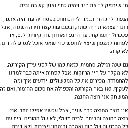
מי שיחזיק לך את היד ויהיה כתף ואוזן קשבת ובית.
הגעתי לחג הזה ונגמרו לי הכוחות. בפסח זה עוד היה אתגר,
ויום העצמאות היה שונה, ובשבועות קצת חזרה השגרה, אבל
עכשיו? התפרקתי. עד הרגע האחרון עוד קיוויתי לנס, או
לפחות למצפון שיצא לחופש כדי שאני אוכל לנסוע להורים.
לא קרה.
גם שנה רגילה, סתמית, כזאת כמו של לפני עידן הקורונה,
לא מקלה על חיי הרווקות, אבל לפחות איתה כבר למדנו
להתמודד. מכירים את כל המכשולים, יודעים איך ומה
לעקוף. ואז באה הקורונה והכפילה את סכום ההימור, ואם זה
המשחק אני רוצה החוצה.
אני רוצה החוצה כבר שנים, אבל עכשיו אפילו יותר. אני
רוצה החוצה והביתה. לבית משלי, לא של ההורים. בית עם
כל ההרגשה של חום ואהבה וביטחון ויציבות, ולא דירת