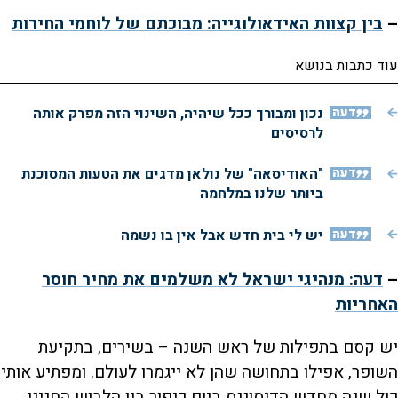
–
בין קצוות האידאולוגייה: מבוכתם של לוחמי החירות
עוד כתבות בנושא
דעה
נכון ומבורך ככל שיהיה, השינוי הזה מפרק אותה
לרסיסים
דעה
"האודיסאה" של נולאן מדגים את הטעות המסוכנת
ביותר שלנו במלחמה
דעה
יש לי בית חדש אבל אין בו נשמה
–
דעה: מנהיגי ישראל לא משלמים את מחיר חוסר
האחריות
יש קסם בתפילות של ראש השנה – בשירים, בתקיעת
השופר, אפילו בתחושה שהן לא ייגמרו לעולם. ומפתיע אותי
כול שנה מחדש הדיסוננס ביום כיפור בין הלבוש החגיגי,