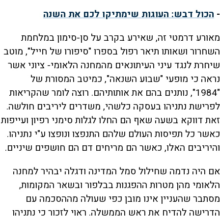
-
הכול דבש: העוגות שימתיקו לכם את השנה
מאורע דרמטי זה, שאירע בקרב על סן-סימון במלחמת
השחרור ושאותו תיאר רפול בספרו "סיפורו של חייל", מוטב
שיחרת לנגד עיני העיתונאים מהמחנה הלאומי- ציוני אשר
נראה כי מופעי "שבוע השנאה", כמיטב המסורת של
"1984", נותנים בהם את אותותיהם. רוצה לומר שהקריאות
לפרישת נתניהו בעסקה כלשהי, משדרים ליריבים חולשה.
זאת דווקא בשעה שאף הם החלו לגלות סימני רפיון ועייפות
כאשר כל תפיסות העולם שלהם התנפצו ונופצו ע"י נתניהו.
והיריבים האלו, כאשר הם מריחים דם הם חושפים שיניים.
אם היה נדמה שחילול סמל המדינה ודגלה יבהיר למחנה
הלאומי מהן מטרות ההפגנות בבלפור ובשאר המקומות,
מסתבר שהעניין אינו מובן כפי שעולה מההסכמה עם
הדרישה להדיח את ראש הממשלה. ראוי לזכור כי נתניהו