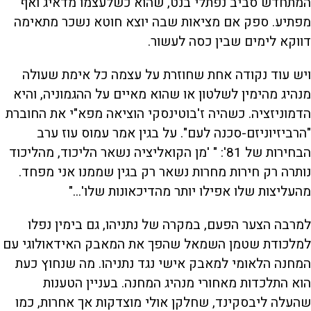
המתחדש סביב נפתלי בנט, שהוא כשלעצמו מדאיג ואף
מפתיע. ספק אם מציאות שבה יוצא חוטא נשכר מתאימה
דווקא לימים שבין כסה לעשור.
ויש עוד נקודה אחת שחוזרת על עצמה כל אימת שעולה
מנהיג מהימין לשלטון או שהוא מאיים על ההגמוניה, והיא
הדמוניזציה. כשהיה ז'בוטינסקי הוציאה מפא"י את החוברת
"הרביזיוניזם-סכנה לעם". על בגין אמר עמוס עוז ערב
הבחירות של 81': " 'מן הקואליציה נשאר הליכוד, מהליכוד
נותרה רק חירות מחרות נשאר רק בגין שממנו אני מפחד.
מהעליצות שלו אפילו יותר מהדיכאונות שלו'..."
למרבה הצער הפעם, במקרה של נתניהו, גם בימין נפלו
למלכודת שטמן השמאל שהפך את המאבק האידאולוגי עם
המחנה הלאומי למאבק אישי נגד נתניהו. מה שנחוץ כעת
הוא התלכדות מאחורי מנהיג המחנה. בעניין הטענות
שהעלה ליבסקינד, שחלקן אולי מוצדקות אך אחרות, כמו