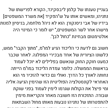
בעניין טענתו של קלמן ליבסקינד, הקורא לפרישתו של
נתניהו, ומאשים אותו על ש"הפקיד [את משרד המשפטים]
בידיו של אבי ניסנקורן. הוא לא ניהל מלחמה, בניסיון למנות
מישהו אחר לשר המשפטים," יש לומר כי המינוי היה
אולטימטום מבחינת "כחול לבן".
חשוב גם לדעת כי הליכוד הגיע למו"מ, "מתוך הקבר" ממש,
כלשונו הציורית של אחד מבכירי המפלגה. לאחר שכבר
כמעט חוקק החוק שנאשם בפלילים לא יוכל לעמוד
בראשות הממשלה. כלומר עמדת הליכוד במו"מ הייתה
נחותה לאורך כל הדרך. ואולי גם כדאי להזכיר מי הוא
האחראי לקונסטלציה הפוליטית הזו שהימין הגיעה אליה
ומי פיצל את הקולות שגרמו לימין לעמוד בפני שוקת
שבורה. התזכורת הזו חשובה מאחר והקריאות מימין
להתפטרותו של נתניהו נובעות מאותו מחול השבתאות