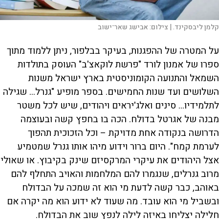
קלמן ליבסקינד. |
צילום:
אבישג שאר־ישוב
על המטרה של ההפגנות, בעיקר בבלפור, ניתן ללמוד מתוך
ספרו של אמנון לורד "פרשת לוקאצ'ב" העוסק בתולדות
השמאל והתנועה הקומוניסטית בארץ ישראל משנות
השלושים ועד שנות החמישים. בספר מופיע "גנרל... שגילה
לתלמידיו... סינים ואלג'יראים ויהודים, שיש לכל משטר
מבנה של אגרטל בדולח. הכה בו בחפץ קשה ובעוצמה
הדרושה בנקודה אחת מדויקת – וכל הזכוכית תהפוך
לערמת קמח". היום ברור וידוע מיהו אותו גנרל שמטמיע
אצל היהודים את עיקרי המרקסיזם שינק בקיבוץ. או שאולי
מרוב גנרלים, שנגמרו להם המלחמות והאויב התחלף להם
באוהב, כבר קשה לדעת מי הוא זה שמכה על הבדולח
ובשביל מי הוא עובד. מה שעוד לא ידוע הוא מה יקרה אם
חלילה יצליחו באיזה לילה לנפץ שוב את הבדולח.