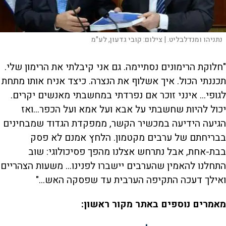
נתניהו ומנדלבליט. |
צילום:
קובי גדעון, לע"מ
"חלוקת הרימונים נסתיימה. גם אני קיבלתי את הרימון שלי.
תכננתי הכול. איך אשלוף את הנצרה. כיצד אניח אותו מתחת
לגופי... אינני זוכר אם נפרדתי במחשבתי מאנשים יקרים.
יכול להיות שחשבתי על אבא ועל אמא ועל הכפר...ואז
הגיעה הידיעה במכשיר הקשר, ממפקדת הגדוד שמבחינים
בבריחתם של ערבים מקטמון. הלחץ אמנם לא פסק
בבת-אחת, אבל נתרחש אצלנו מהפך פסיכולוגי: שוב
התחלנו להאמין שהערבים יישברו לפנינו... משעות הצהריים
ואילך דעכה התקיפה הערבית עד שפסקה האש..."
מאמרים נוספים באתר מקור ראשון: