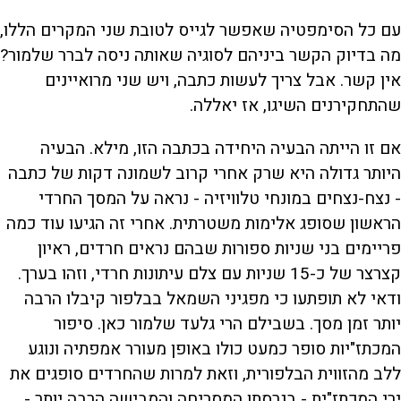
עם כל הסימפטיה שאפשר לגייס לטובת שני המקרים הללו,
מה בדיוק הקשר ביניהם לסוגיה שאותה ניסה לברר שלמור?
אין קשר. אבל צריך לעשות כתבה, ויש שני מרואיינים
שהתחקירנים השיגו, אז יאללה.
אם זו הייתה הבעיה היחידה בכתבה הזו, מילא. הבעיה
היותר גדולה היא שרק אחרי קרוב לשמונה דקות של כתבה
- נצח-נצחים במונחי טלוויזיה - נראה על המסך החרדי
הראשון שסופג אלימות משטרתית. אחרי זה הגיעו עוד כמה
פריימים בני שניות ספורות שבהם נראים חרדים, ראיון
קצרצר של כ-15 שניות עם צלם עיתונות חרדי, וזהו בערך.
ודאי לא תופתעו כי מפגיני השמאל בבלפור קיבלו הרבה
יותר זמן מסך. בשבילם הרי גלעד שלמור כאן. סיפור
המכתז"יות סופר כמעט כולו באופן מעורר אמפתיה ונוגע
ללב מהזווית הבלפורית, וזאת למרות שהחרדים סופגים את
ירי המכתז"ית - בגרסתו המסריחה והמבישה הרבה יותר -