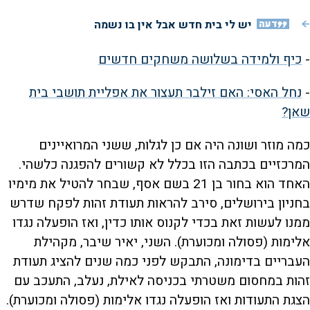
דעה
יש לי בית חדש אבל אין בו נשמה
-
כיף ולמידה בשלושה משחקים חדשים
-
נחל האסי: האם זילבר תעצור את אפליית תושבי בית
שאן?
כמה מוזר ושונה היה אם כן לגלות, ששני המרואיינים
המרכזיים בכתבה הזו בכלל לא קשורים להפגנה כלשהי.
האחד הוא בחור בן 21 בשם אסף, שבחר להטיל את מימיו
בחניון בירושלים, סירב להראות תעודת זהות לפקח שדרש
ממנו לעשות זאת בכדי לקנוס אותו כדין, ואז הופעלה נגדו
אלימות (פסולה ומכוערת). השני, יאיר שיבר, מקהילת
העבריים בדימונה, התבקש לפני כמה שנים להציג תעודת
זהות במחסום משטרתי בכניסה לאילת, נעלב, התעכב עם
הצגת התעודות ואז הופעלה נגדו אלימות (פסולה ומכוערת).